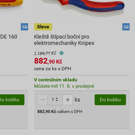
 VDE 160
Kleště štípací boční pro
elektromechaniky Knipex
1 189,71 Kč
882
,90
Kč
cena za ks s DPH
V centrálním skladu
Můžete mít 11. 8. v prodejně
ks
Do košíku
Do košíku
882,90
Kč
celkem s DPH