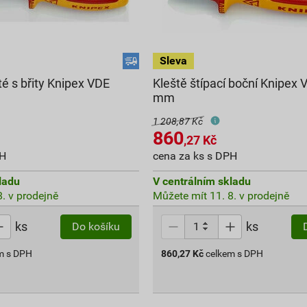
té s břity Knipex VDE
Kleště štípací boční Knipex
mm
1 208,87 Kč
860
,27
Kč
PH
cena za ks s DPH
ladu
V centrálním skladu
. v prodejně
Můžete mít 11. 8. v prodejně
ks
ks
Do košíku
m s DPH
860,27
Kč
celkem s DPH