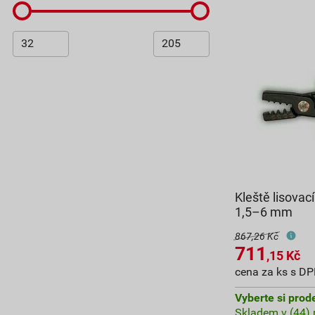
Kleště lisovac
1,5–6 mm
867,26 Kč
711
,15
Kč
cena za ks s D
Vyberte si prod
Skladem v (44) 