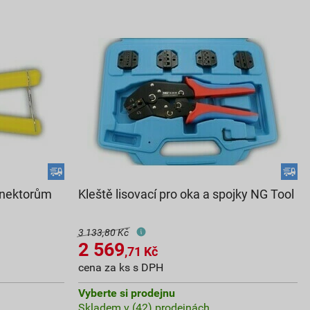
konektorům
Kleště lisovací pro oka a spojky NG Tool
3 133,80 Kč
2 569
,71
Kč
cena za ks s DPH
Vyberte si prodejnu
Skladem v (42) prodejnách