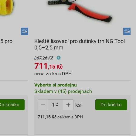
5 pro
Kleště lisovací pro dutinky trn NG Tool
0,5–2,5 mm
867,26 Kč
711
,15
Kč
cena za ks s DPH
Vyberte si prodejnu
Skladem v (45) prodejnách
ks
Do košíku
Do košíku
711,15
Kč
celkem s DPH