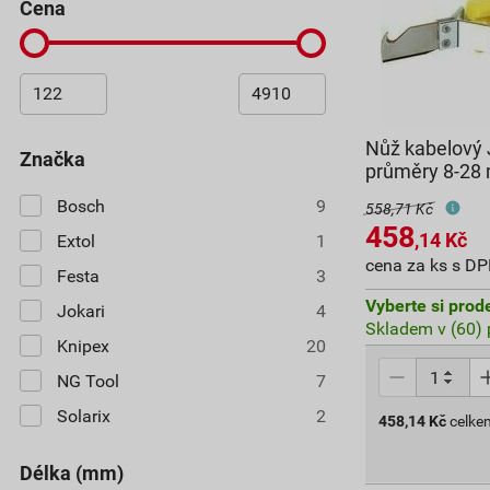
cena
Nůž kabelový 
značka
průměry 8-28
Bosch
9
558,71 Kč
458
,14
Kč
Extol
1
cena za ks s D
Festa
3
Vyberte si prod
Jokari
4
Skladem v (60) 
Knipex
20
NG Tool
7
Solarix
2
458,14
Kč
celke
délka (mm)