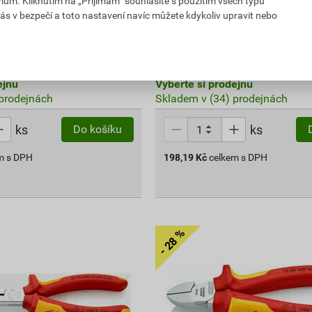
mům. Kliknutím na „Přijímám“ souhlasíte s použitím všech typů
ás v bezpečí a toto nastavení navíc můžete kdykoliv upravit nebo
198
,19
Kč
PH
cena za ks s DPH
ejnu
Vyberte si prodejnu
prodejnách
Skladem v (34) prodejnách
ks
ks
Do košíku
m s DPH
198,19
Kč
celkem s DPH