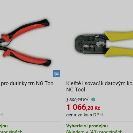
í pro dutinky trn NG Tool
Kleště lisovací k datovým 
NG Tool
1 300,25 Kč
1 066
,20
Kč
PH
cena za ks s DPH
ejnu
Vyberte si prodejnu
prodejnách
Skladem v (43) prodejnách