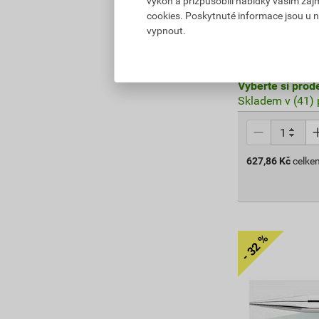
výkon a přizpůsobili nabídky vašim záj
cookies. Poskytnuté informace jsou u n
765,68 Kč
vypnout.
627
,86
Kč
cena za ks s D
Vyberte si prod
Skladem v (41) 
627,86
Kč
celke