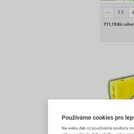
711,15
Kč
celke
Používáme cookies pro lep
Odplášťovač J
Na webu dek.cz používáme soubory cooki
průměry 4,8–