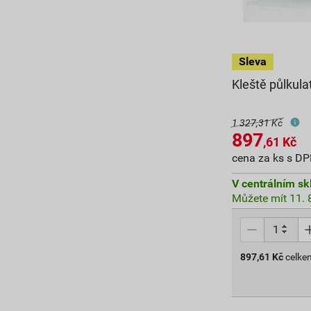
Kleště půlkula
1 327,31 Kč
897
,61
Kč
cena za ks s D
V centrálním sk
Můžete mít 11. 8
897,61
Kč
celke