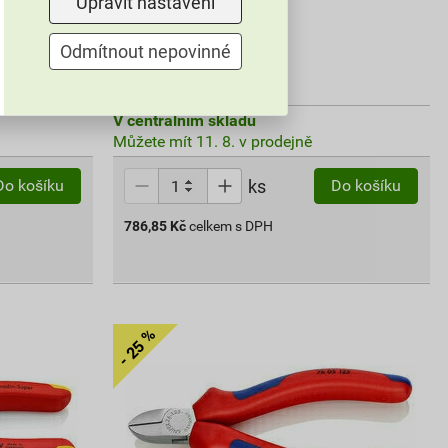
Upravit nastavení
1 059,06 Kč
Odmítnout nepovinné
786
,85
Kč
cena za ks s DPH
V centrálním skladu
Můžete mít 11. 8. v prodejně
ks
Do košíku
Do košíku
786,85
Kč
celkem s DPH