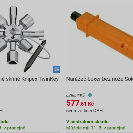
dné skříně Knipex TwinKey
Narážeč-boxer bez nože Sol
679,54 Kč
577
,61
Kč
PH
cena za ks s DPH
ladu
V centrálním skladu
. v prodejně
Můžete mít 11. 8. v prodejně