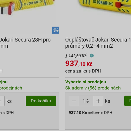
Jokari Secura 28H pro
Odplášťovač Jokari Secura 1
 mm
průměry 0,2–4 mm2
1 142,80 Kč
937
,10
Kč
PH
cena za ks s DPH
ejnu
Vyberte si prodejnu
prodejnách
Skladem v (56) prodejnách
ks
ks
Do košíku
m s DPH
937,10
Kč
celkem s DPH