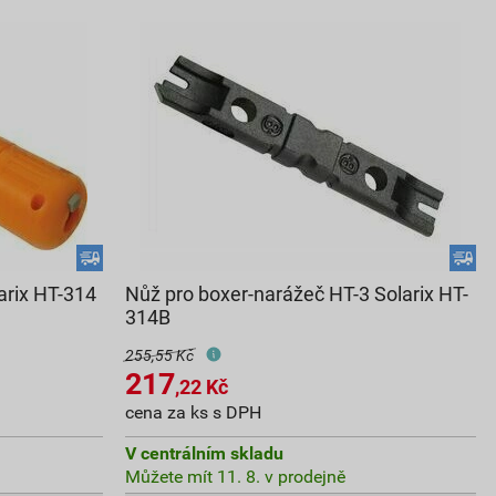
arix HT-314
Nůž pro boxer-narážeč HT-3 Solarix HT-
314B
255,55 Kč
217
,22
Kč
cena za ks s DPH
V centrálním skladu
Můžete mít 11. 8. v prodejně