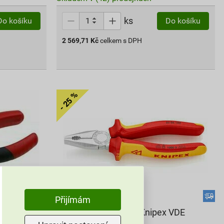
ks
Do košíku
Do košíku
2 569,71
Kč
celkem s DPH
Přijímám
60 mm
Kleště kombinované Knipex VDE