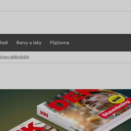
řadí
Barvy a laky
Půjčovna
ě pro elektrikáře