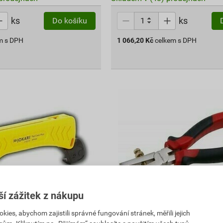
ks
ks
Do košíku
m s DPH
1 066,20
Kč
celkem s DPH
ší zážitek z nákupu
okari Top Coa× Plus pro
Kleště odizolovací Festa 1
es, abychom zajistili správné fungování stránek, měřili jejich
7,5 mm2