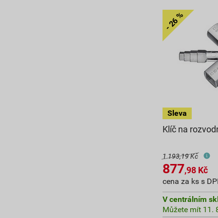
Klíč na rozvo
1 193,19 Kč
877
,98
Kč
cena za ks s D
V centrálním sk
Můžete mít 11. 8