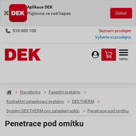
Aplikace DEK
Získat
Půjčovna ve vaší kapse.
510 000 100
Seznam prodejen
Vyberte si prodejnu
MENU
Stavebniny
Fasádní systémy
Kontaktní zateplovací systémy
DEKTHERM
Systém DEKTHERM pro zateplení soklu
Penetrace pod omítku
Penetrace pod omítku