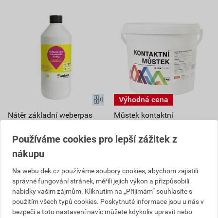
Nátěr základní weberpas
Můstek kontaktní
podklad UNI 1 kg
DEKTHERM 5 kg
Používáme cookies pro lepší zážitek z
95
103
,17
Kč
,32
Kč
cena za kg s DPH
cena za kg s DPH
nákupu
135,94 Kč
679,72 Kč
Na webu dek.cz používáme soubory cookies, abychom zajistili
95
516
,17
Kč
,59
Kč
správné fungování stránek, měřili jejich výkon a přizpůsobili
cena za bal. s DPH
cena za ks s DPH
nabídky vašim zájmům. Kliknutím na „Přijímám“ souhlasíte s
Vyberte si prodejnu
použitím všech typů cookies. Poskytnuté informace jsou u nás v
Na poptávku
Skladem v (43) prodejnách
Dostupné jen v (25) prodejnách
bezpečí a toto nastavení navíc můžete kdykoliv upravit nebo