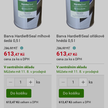
Barva Hardie®Seal mlhově
Barva Hardie®Seal oříškově
šedá 0,5 l
hnědá 0,5 l
786,50 Kč
786,50 Kč
613
613
,47
Kč
,47
Kč
cena za ks s DPH
cena za ks s DPH
V centrálním skladu
V centrálním skladu
Můžete mít 11. 8. v prodejně
Můžete mít 11. 8. v prodejně
ks
ks
Do košíku
Do košíku
613,47
Kč
celkem s DPH
613,47
Kč
celkem s DPH