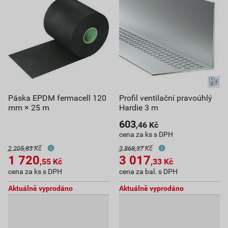
Páska EPDM fermacell 120
Profil ventilační pravoúhlý
mm × 25 m
Hardie 3 m
603
,46
Kč
cena za ks s DPH
2 205,83 Kč
3 868,37 Kč
1 720
3 017
,55
Kč
,33
Kč
cena za ks s DPH
cena za bal. s DPH
Aktuálně vyprodáno
Aktuálně vyprodáno