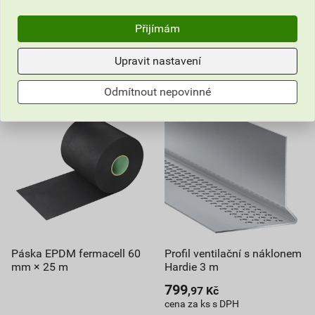
Přijímám
Do košíku
Do košíku
613,47
Kč
celkem s DPH
613,47
Kč
celkem s DPH
Upravit nastavení
Odmítnout nepovinné
Páska EPDM fermacell 60
Profil ventilační s náklonem
mm × 25 m
Hardie 3 m
799
,97
Kč
cena za ks s DPH