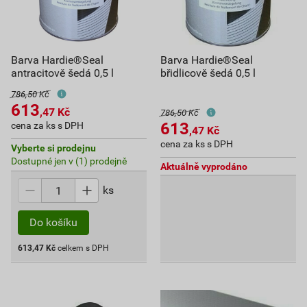
Barva Hardie®Seal
Barva Hardie®Seal
antracitově šedá 0,5 l
břidlicově šedá 0,5 l
786,50 Kč
613
,47
Kč
786,50 Kč
613
cena za ks s DPH
,47
Kč
cena za ks s DPH
Vyberte si prodejnu
Dostupné jen v (1) prodejně
Aktuálně vyprodáno
ks
Do košíku
613,47
Kč
celkem s DPH