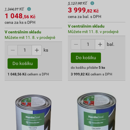
5 127,98 Kč
3 999
1 344,31 Kč
,82
Kč
1 048
,56
Kč
cena za bal. s DPH
cena za ks s DPH
V centrálním skladu
Můžete mít 11. 8. v prodejně
V centrálním skladu
Můžete mít 11. 8. v prodejně
bal.
ks
Do košíku
Do košíku
do košíku přidáte
5
ks
1 048,56
Kč
celkem s DPH
3 999,82
Kč
celkem s DPH