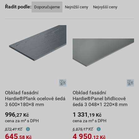
Řadit podle:
Doporučujeme
Nejnižší ceny
Nejvyšší ceny
Obklad fasádní
Obklad fasádní
Hardie®Plank ocelově šedá
Hardie®Panel břidlicově
3 600×180×8 mm
šedá 3 048×1 220×8 mm
996
1 331
,27
Kč
,19
Kč
cena za m² s DPH
cena za m² s DPH
872,41 Kč
6 875,17 Kč
645
4 950
,58
Kč
,12
Kč