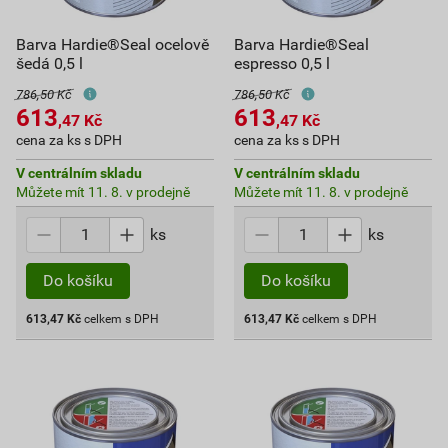
Barva Hardie®Seal ocelově
Barva Hardie®Seal
šedá 0,5 l
espresso 0,5 l
786,50 Kč
786,50 Kč
613
613
,47
Kč
,47
Kč
cena za ks s DPH
cena za ks s DPH
V centrálním skladu
V centrálním skladu
Můžete mít 11. 8. v prodejně
Můžete mít 11. 8. v prodejně
ks
ks
Do košíku
Do košíku
613,47
Kč
celkem s DPH
613,47
Kč
celkem s DPH