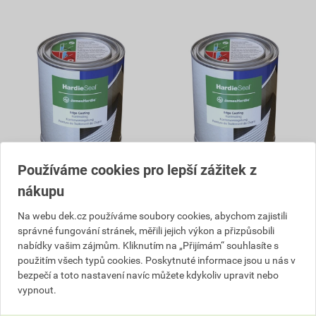
Používáme cookies pro lepší zážitek z
Barva Hardie®Seal sněhově
Barva Hardie®Seal štěrkově
nákupu
bílá 0,5 l
šedá 0,5 l
Na webu dek.cz používáme soubory cookies, abychom zajistili
786,50 Kč
786,50 Kč
613
613
správné fungování stránek, měřili jejich výkon a přizpůsobili
,47
Kč
,47
Kč
nabídky vašim zájmům. Kliknutím na „Přijímám“ souhlasíte s
cena za ks s DPH
cena za ks s DPH
použitím všech typů cookies. Poskytnuté informace jsou u nás v
V centrálním skladu
V centrálním skladu
bezpečí a toto nastavení navíc můžete kdykoliv upravit nebo
Můžete mít 11. 8. v prodejně
Můžete mít 11. 8. v prodejně
vypnout.
ks
ks