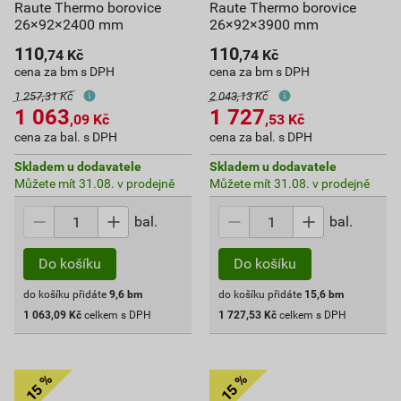
Raute Thermo borovice
Raute Thermo borovice
26×92×2400 mm
26×92×3900 mm
110
110
,74
Kč
,74
Kč
cena za bm s DPH
cena za bm s DPH
1 257,31 Kč
2 043,13 Kč
1 063
1 727
,09
Kč
,53
Kč
cena za bal. s DPH
cena za bal. s DPH
Skladem u dodavatele
Skladem u dodavatele
Můžete mít 31.08. v prodejně
Můžete mít 31.08. v prodejně
bal.
bal.
Do košíku
Do košíku
do košíku přidáte
9,6
bm
do košíku přidáte
15,6
bm
1 063,09
Kč
celkem s DPH
1 727,53
Kč
celkem s DPH