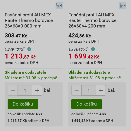
Fasádní profil AU-MEX
Fasádní profil AU-MEX
Raute Thermo borovice
Raute Thermo borovice
26×68×3 000 mm
26×68×4 200 mm
303
424
,47
Kč
,86
Kč
cena za ks s DPH
cena za ks s DPH
1 379,40 Kč
1 931,16 Kč
1 213
1 699
,87
Kč
,42
Kč
cena za bal. s DPH
cena za bal. s DPH
Skladem u dodavatele
Skladem u dodavatele
Můžete mít 31.08. v prodejně
Můžete mít 31.08. v prodejně
bal.
bal.
Do košíku
Do košíku
do košíku přidáte
4
ks
do košíku přidáte
4
ks
1 213,87
Kč
celkem s DPH
1 699,42
Kč
celkem s DPH