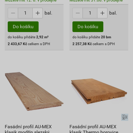
Můžete mít 12. 8. v prodejně
Můžete mít 31.08. v prodejně
bal.
bal.
Do košíku
Do košíku
do košíku přidáte
2,92
m²
do košíku přidáte
20
bm
2 433,67
Kč
celkem s DPH
2 257,38
Kč
celkem s DPH
Fasádní profil AU-MEX
Fasádní profil AU-MEX
klasik modřín slezský
klasik Thermo borovice