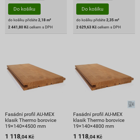
Do košíku
Do košíku
do košíku přidáte
2,18
m²
do košíku přidáte
2,35
m²
2 441,80
Kč
celkem s DPH
2 629,63
Kč
celkem s DPH
Fasádní profil AU-MEX
Fasádní profil AU-MEX
klasik Thermo borovice
klasik Thermo borovice
19×140×4500 mm
19×140×4800 mm
1 118
1 118
,04
Kč
,04
Kč