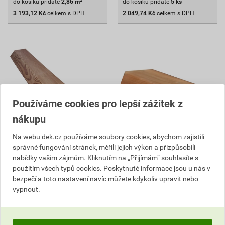
do košíku přidáte
2,86
m²
do košíku přidáte
5
ks
3 193,12
Kč
celkem s DPH
2 049,74
Kč
celkem s DPH
Používáme cookies pro lepší zážitek z
nákupu
Na webu dek.cz používáme soubory cookies, abychom zajistili
správné fungování stránek, měřili jejich výkon a přizpůsobili
Fasádní profil AU-MEX
Fasádní profil AU-MEX
nabídky vašim zájmům. Kliknutím na „Přijímám“ souhlasíte s
Raute Modřín slezský
Raute Thermo borovice
použitím všech typů cookies. Poskytnuté informace jsou u nás v
24×68×4 000 mm
26×68×3 900 mm
bezpečí a toto nastavení navíc můžete kdykoliv upravit nebo
278
394
,98
Kč
,51
Kč
vypnout.
cena za ks s DPH
cena za ks s DPH
1 585,10 Kč
1 793,22 Kč
1 394
1 578