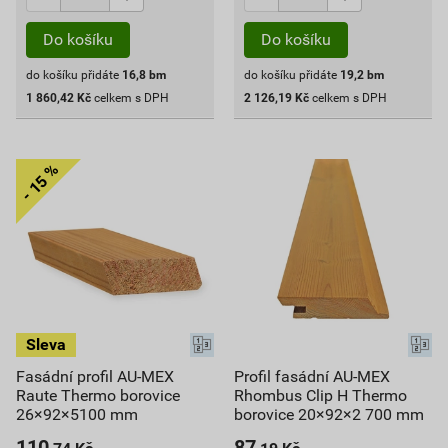
Do košíku
Do košíku
do košíku přidáte
16,8
bm
do košíku přidáte
19,2
bm
1 860,42
Kč
celkem s DPH
2 126,19
Kč
celkem s DPH
Fasádní profil AU-MEX
Profil fasádní AU-MEX
Raute Thermo borovice
Rhombus Clip H Thermo
26×92×5100 mm
borovice 20×92×2 700 mm
110
87