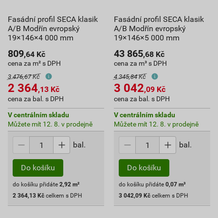
Fasádní profil SECA klasik
Fasádní profil SECA klasik
A/B Modřín evropský
A/B Modřín evropský
19×146×4 000 mm
19×146×5 000 mm
809
43 865
,64
Kč
,68
Kč
cena za m² s DPH
cena za m³ s DPH
3 476,67 Kč
4 345,84 Kč
2 364
3 042
,13
Kč
,09
Kč
cena za bal. s DPH
cena za bal. s DPH
V centrálním skladu
V centrálním skladu
Můžete mít 12. 8. v prodejně
Můžete mít 12. 8. v prodejně
bal.
bal.
Do košíku
Do košíku
do košíku přidáte
2,92
m²
do košíku přidáte
0,07
m³
2 364,13
Kč
celkem s DPH
3 042,09
Kč
celkem s DPH