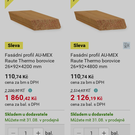
Fasádní profil AU-MEX
Fasádní profil AU-MEX
Raute Thermo borovice
Raute Thermo borovice
26×92×4200 mm
26×92×4800 mm
110
110
,74
Kč
,74
Kč
cena za bm s DPH
cena za bm s DPH
2 200,30 Kč
2 514,63 Kč
1 860
2 126
,42
Kč
,19
Kč
cena za bal. s DPH
cena za bal. s DPH
Skladem u dodavatele
Skladem u dodavatele
Můžete mít 31.08. v prodejně
Můžete mít 31.08. v prodejně
bal.
bal.