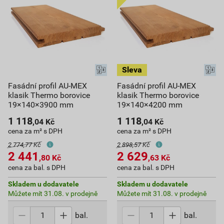
Fasádní profil AU-MEX
Fasádní profil AU-MEX
klasik Thermo borovice
klasik Thermo borovice
19×140×3900 mm
19×140×4200 mm
1 118
1 118
,04
Kč
,04
Kč
cena za m² s DPH
cena za m² s DPH
2 774,77 Kč
2 898,57 Kč
2 441
2 629
,80
Kč
,63
Kč
cena za bal. s DPH
cena za bal. s DPH
Skladem u dodavatele
Skladem u dodavatele
Můžete mít 31.08. v prodejně
Můžete mít 31.08. v prodejně
bal.
bal.