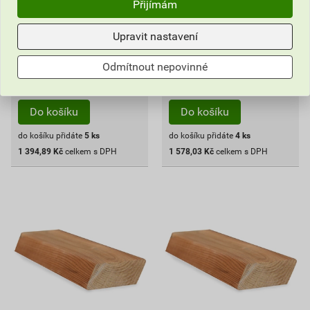
,89
Kč
,03
Kč
Přijímám
cena za bal. s DPH
cena za bal. s DPH
Upravit nastavení
Skladem u dodavatele
Skladem u dodavatele
Můžete mít 31.08. v prodejně
Můžete mít 31.08. v prodejně
Odmítnout nepovinné
bal.
bal.
Do košíku
Do košíku
do košíku přidáte
5
ks
do košíku přidáte
4
ks
1 394,89
Kč
celkem s DPH
1 578,03
Kč
celkem s DPH