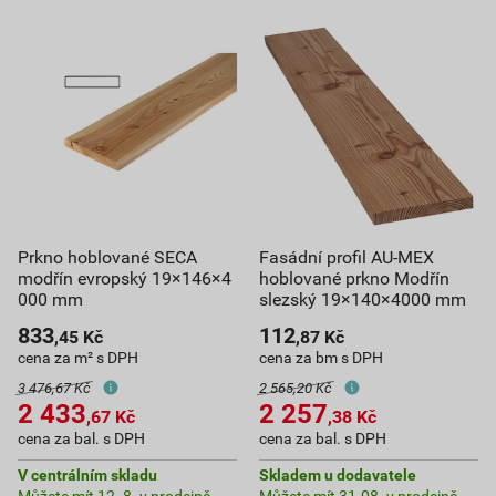
Prkno hoblované SECA
Fasádní profil AU-MEX
modřín evropský 19×146×4
hoblované prkno Modřín
000 mm
slezský 19×140×4000 mm
833
112
,45
Kč
,87
Kč
cena za m² s DPH
cena za bm s DPH
3 476,67 Kč
2 565,20 Kč
2 433
2 257
,67
Kč
,38
Kč
cena za bal. s DPH
cena za bal. s DPH
V centrálním skladu
Skladem u dodavatele