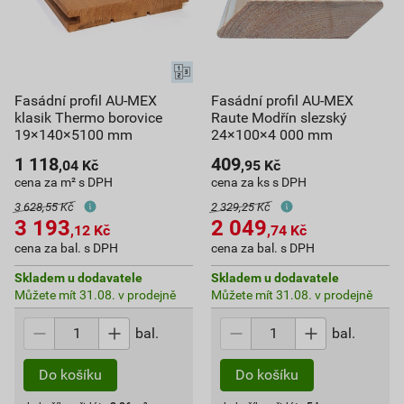
Fasádní profil AU-MEX
Fasádní profil AU-MEX
klasik Thermo borovice
Raute Modřín slezský
19×140×5100 mm
24×100×4 000 mm
1 118
409
,04
Kč
,95
Kč
cena za m² s DPH
cena za ks s DPH
3 628,55 Kč
2 329,25 Kč
3 193
2 049
,12
Kč
,74
Kč
cena za bal. s DPH
cena za bal. s DPH
Skladem u dodavatele
Skladem u dodavatele
Můžete mít 31.08. v prodejně
Můžete mít 31.08. v prodejně
bal.
bal.
Do košíku
Do košíku