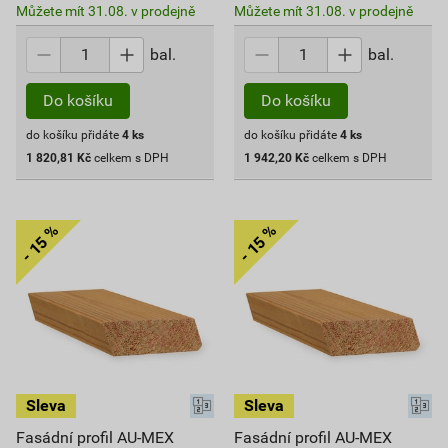
Můžete mít 31.08. v prodejně
Můžete mít 31.08. v prodejně
bal.
bal.
Do košíku
Do košíku
do košíku přidáte
4
ks
do košíku přidáte
4
ks
1 820,81
Kč
celkem s DPH
1 942,20
Kč
celkem s DPH
Fasádní profil AU-MEX
Fasádní profil AU-MEX