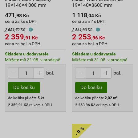
19×146×4 000 mm
19×140×3600 mm
471
1 118
,98
Kč
,04
Kč
cena za ks s DPH
cena za m² s DPH
2 681,72 Kč
2 561,33 Kč
2 359
2 253
,91
Kč
,96
Kč
cena za bal. s DPH
cena za bal. s DPH
Skladem u dodavatele
Skladem u dodavatele
Můžete mít 31.08. v prodejně
Můžete mít 31.08. v prodejně
bal.
bal.
Do košíku
Do košíku
do košíku přidáte
5
ks
do košíku přidáte
2,02
m²
2 359,91
Kč
celkem s DPH
2 253,96
Kč
celkem s DPH