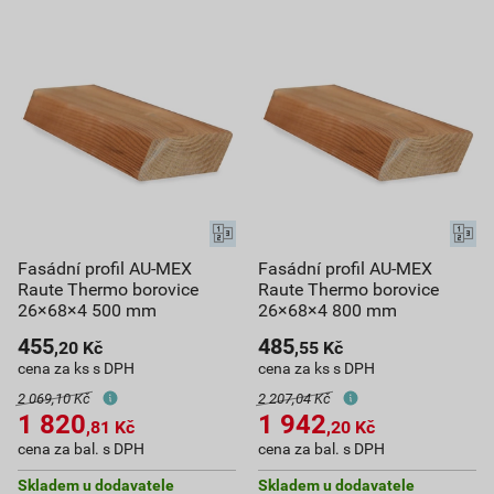
Fasádní profil AU-MEX
Fasádní profil AU-MEX
Raute Thermo borovice
Raute Thermo borovice
26×68×4 500 mm
26×68×4 800 mm
455
485
,20
Kč
,55
Kč
cena za ks s DPH
cena za ks s DPH
2 069,10 Kč
2 207,04 Kč
1 820
1 942
,81
Kč
,20
Kč
cena za bal. s DPH
cena za bal. s DPH
Skladem u dodavatele
Skladem u dodavatele