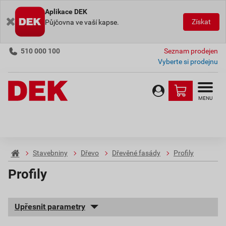
Aplikace DEK
Získat
Půjčovna ve vaší kapse.
510 000 100
Seznam prodejen
Vyberte si prodejnu
MENU
Stavebniny
Dřevo
Dřevěné fasády
Profily
Profily
Upřesnit parametry