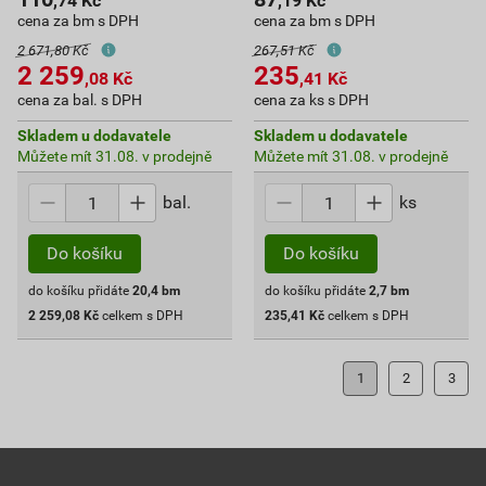
,74
Kč
,19
Kč
cena za bm s DPH
cena za bm s DPH
2 671,80 Kč
267,51 Kč
2 259
235
,08
Kč
,41
Kč
cena za bal. s DPH
cena za ks s DPH
Skladem u dodavatele
Skladem u dodavatele
Můžete mít 31.08. v prodejně
Můžete mít 31.08. v prodejně
bal.
ks
Do košíku
Do košíku
do košíku přidáte
20,4
bm
do košíku přidáte
2,7
bm
2 259,08
Kč
celkem s DPH
235,41
Kč
celkem s DPH
1
2
3