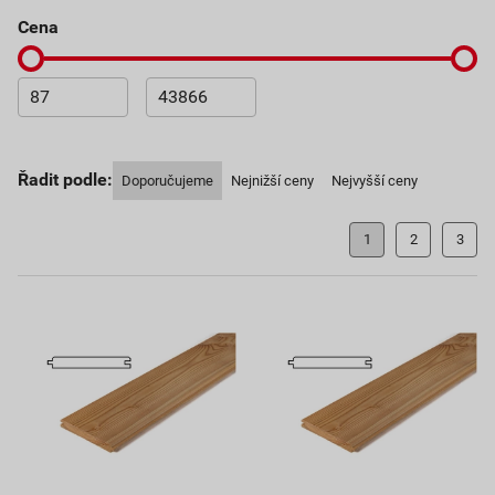
cena
Řadit podle:
Doporučujeme
Nejnižší ceny
Nejvyšší ceny
1
2
3