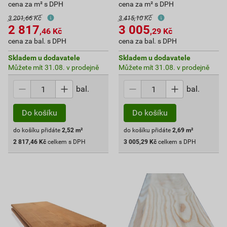
cena za m² s DPH
cena za m² s DPH
3 201,66 Kč
3 415,10 Kč
2 817
3 005
,46
Kč
,29
Kč
cena za bal. s DPH
cena za bal. s DPH
Skladem u dodavatele
Skladem u dodavatele
Můžete mít 31.08. v prodejně
Můžete mít 31.08. v prodejně
bal.
bal.
Do košíku
Do košíku
do košíku přidáte
2,52
m²
do košíku přidáte
2,69
m²
2 817,46
Kč
celkem s DPH
3 005,29
Kč
celkem s DPH