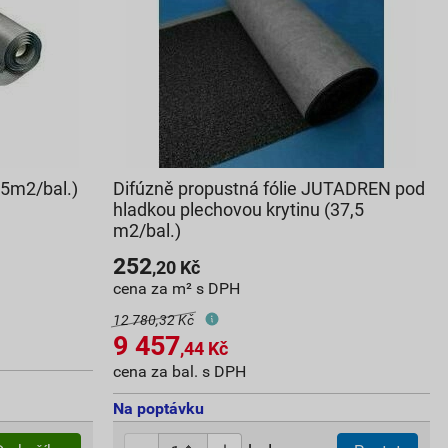
5m2/bal.)
Difúzně propustná fólie JUTADREN pod
hladkou plechovou krytinu (37,5
m2/bal.)
252
,20
Kč
cena za m² s DPH
12 780,32 Kč
9 457
,44
Kč
cena za bal. s DPH
Na poptávku