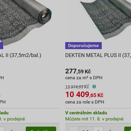
 II (37,5m2/bal.)
DEKTEN METAL PLUS II (37,
277
,59
Kč
PH
cena za m² s DPH
13 519,03 Kč
10 409
č
,65
Kč
DPH
cena za role s DPH
ladu
V centrálním skladu
. v prodejně
Můžete mít 11. 8. v prodejně