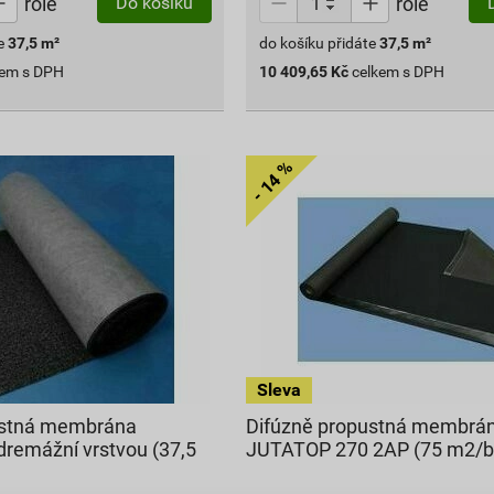
role
role
Do košíku
e
37,5
m²
do košíku přidáte
37,5
m²
kem s DPH
10 409,65
Kč
celkem s DPH
ustná membrána
Difúzně propustná membrá
remážní vrstvou (37,5
JUTATOP 270 2AP (75 m2/ba