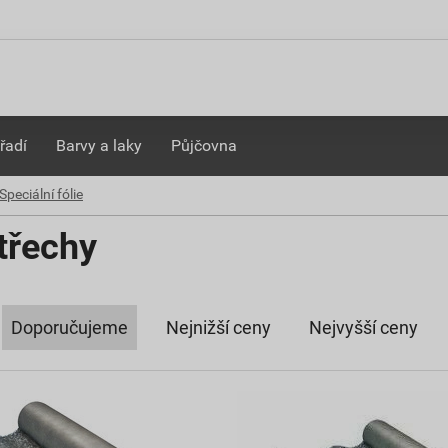
řadí
Barvy a laky
Půjčovna
Speciální fólie
střechy
Doporučujeme
Nejnižší ceny
Nejvyšší ceny