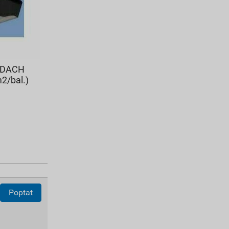
TADACH
2/bal.)
Poptat