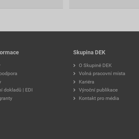
formace
Skupina DEK
y
O Skupině DEK
 podpora
Volná pracovní místa
y
Kariéra
í dokladů | EDI
Výroční publikace
granty
Kontakt pro média