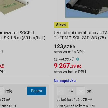
provizorní ISOCELL
UV stabilní membrána JU
t SK 1,5 m (50 bm/bal.)
THERMOISOL 2AP WB (75 m
123
,57
Kč
PH
cena za m² s DPH
12 784,30 Kč
9 267
Kč
,39
Kč
DPH
cena za bal. s DPH
Na poptávku
role
bal.
Poptat
e
75
m²
do košíku přidáte
75
m²
lkem s DPH
9 267,39
Kč
celkem s DPH