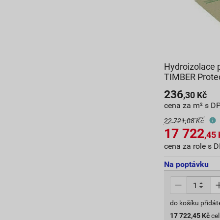
Hydroizolace 
TIMBER Protec
236
,30
Kč
cena za m² s D
22 721,08 Kč
17 722
,45
cena za role s 
Na poptávku
do košíku přidát
17 722,45
Kč
ce