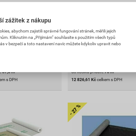
171
,02
Kč
PH
cena za m² s DPH
ší zážitek z nákupu
14 939,30 Kč
12 826
č
,61
Kč
es, abychom zajistili správné fungování stránek, měřili jejich
DPH
cena za bal. s DPH
mům. Kliknutím na „Přijímám“ souhlasíte s použitím všech typů
ás v bezpečí a toto nastavení navíc můžete kdykoliv upravit nebo
Na poptávku
bal.
bal.
Poptat
e
37,5
m²
do košíku přidáte
75
m²
kem s DPH
12 826,61
Kč
celkem s DPH