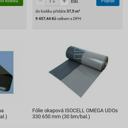
bal.
Do košíku
Poptat
do košíku přidáte
37,5
m²
9 457,44
Kč
celkem s DPH
na
Fólie okapová ISOCELL OMEGA UDOs
l.)
330 650 mm (30 bm/bal.)