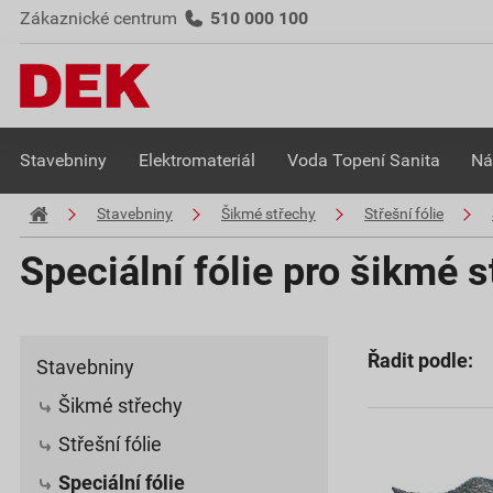
Zákaznické centrum
510 000 100
Stavebniny
Elektromateriál
Voda Topení Sanita
Ná
Stavebniny
Šikmé střechy
Střešní fólie
Speciální fólie pro šikmé 
Řadit podle:
Stavebniny
Šikmé střechy
Střešní fólie
Speciální fólie