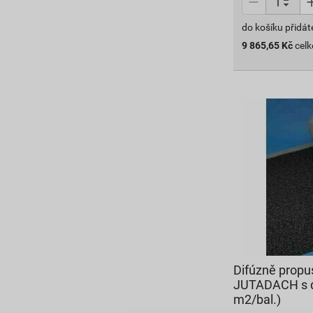
do košíku přidát
9 865,65
Kč
cel
Difúzně prop
JUTADACH s d
m2/bal.)