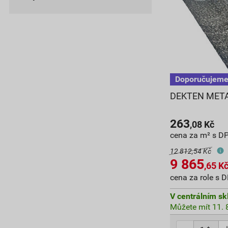
DEKTEN METAL
263
,08
Kč
cena za m² s D
12 812,54 Kč
9 865
,65
K
cena za role s 
V centrálním sk
Můžete mít 11. 8