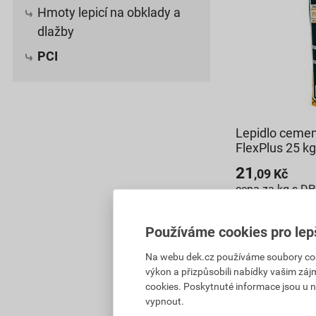
Hmoty lepicí na obklady a
dlažby
PCI
Lepidlo cement
FlexPlus 25 kg
21
,09
Kč
cena za kg s D
753,23 Kč
527
Používáme cookies pro lep
,26
Kč
cena za bal. s 
Na webu dek.cz používáme soubory cooki
výkon a přizpůsobili nabídky vašim záj
Na poptávku
cookies. Poskytnuté informace jsou u n
Dostupné jen v 
vypnout.