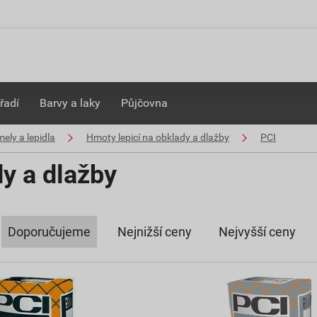
řadí
Barvy a laky
Půjčovna
ely a lepidla
Hmoty lepicí na obklady a dlažby
PCI
y a dlažby
Doporučujeme
Nejnižší ceny
Nejvyšší ceny