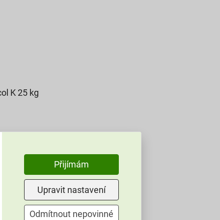
ol K 25 kg
Přijímám
Upravit nastavení
Odmítnout nepovinné