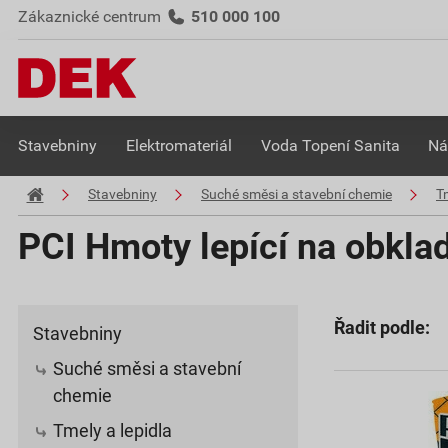
Zákaznické centrum
510 000 100
Stavebniny
Elektromateriál
Voda Topení Sanita
Ná
Stavebniny
Suché směsi a stavební chemie
Tm
PCI Hmoty lepící na obklad
Řadit podle:
Stavebniny
Suché směsi a stavební
chemie
Tmely a lepidla