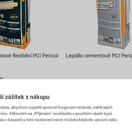
ové flexibilní PCI Pericol
Lepidlo cementové PCI Peric
PH
290,40 Kč
ší zážitek z nákupu
226
,51
Kč
DPH
es, abychom zajistili správné fungování stránek, měřili jejich
cena za bal. s DPH
mům. Kliknutím na „Přijímám“ souhlasíte s použitím všech typů
ás v bezpečí a toto nastavení navíc můžete kdykoliv upravit nebo
(1) prodejně
Na poptávku