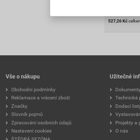
do košíku přidát
527,26
Kč
celke
Vše o nákupu
Užitečné in
Obchodní podmínky
Dokument
Reklamace a vrácení zboží
Technická
Značky
Dodací list
Slovník pojmů
Vystavován
Zpracování osobních údajů
Projekty a 
Nastavení cookies
O nás
ŠTĚDRÁ SEZÓNA