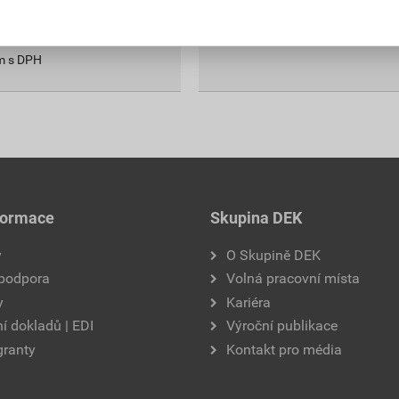
bal.
bal.
Poptat
e
25
kg
226,51
Kč
celkem s DPH
m s DPH
formace
Skupina DEK
y
O Skupině DEK
 podpora
Volná pracovní místa
y
Kariéra
í dokladů | EDI
Výroční publikace
granty
Kontakt pro média