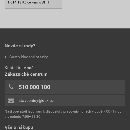
1 614,18
Kč
celkem s DPH
Nevíte si rady?
Často kladené otázky
Kontaktujte naše
Zákaznické centrum
510 000 100
stavebniny@dek.cz
Naši operátoři jsou vám k dispozici v pracovních dnech v době 7:00–17:00
a v sobotu 7:00–11:30.
Vše o nákupu