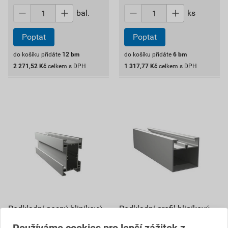
bal.
ks
Poptat
Poptat
do košíku přidáte
12
bm
do košíku přidáte
6
bm
2 271,52
Kč
celkem s DPH
1 317,77
Kč
celkem s DPH
Podkladní nosný hliníkový
Podkladní profil hliníkový
profil Twinson 50x80mm,
Twinson 50x50mm, 9522
9524