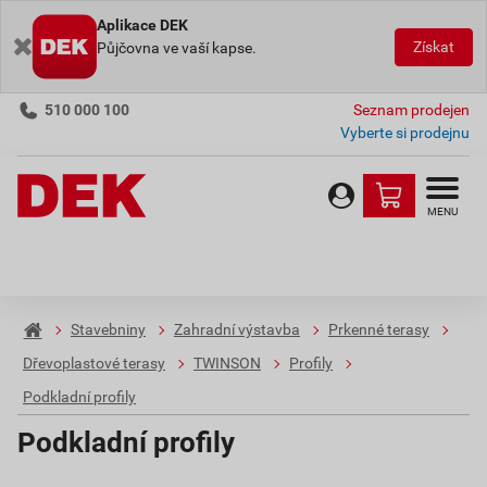
Aplikace DEK
Získat
Půjčovna ve vaší kapse.
510 000 100
Seznam prodejen
Vyberte si prodejnu
MENU
Stavebniny
Zahradní výstavba
Prkenné terasy
Dřevoplastové terasy
TWINSON
Profily
Podkladní profily
Podkladní profily