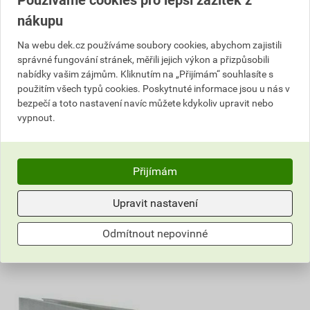
Používáme cookies pro lepší zážitek z
nákupu
639
328
,78
Kč
,78
Kč
cena za bm s DPH
cena za bm s DPH
Na webu dek.cz používáme soubory cookies, abychom zajistili
4 516,08 Kč
2 561,91 Kč
správné fungování stránek, měřili jejich výkon a přizpůsobili
3 838
1 972
,68
Kč
,68
Kč
nabídky vašim zájmům. Kliknutím na „Přijímám“ souhlasíte s
cena za ks s DPH
cena za ks s DPH
použitím všech typů cookies. Poskytnuté informace jsou u nás v
bezpečí a toto nastavení navíc můžete kdykoliv upravit nebo
Na poptávku
Na poptávku
vypnout.
ks
ks
Poptat
Poptat
Přijímám
do košíku přidáte
6
bm
do košíku přidáte
6
bm
Upravit nastavení
3 838,68
Kč
celkem s DPH
1 972,68
Kč
celkem s DPH
Odmítnout nepovinné