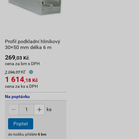
Profil podkladní hliníkový
30×50 mm délka 6 m
269
,03
Kč
cena za bm s DPH
2 096,33 Kč
1 614
,18
Kč
cena za ks s DPH
Na poptávku
ks
Poptat
do košíku přidáte
6
bm