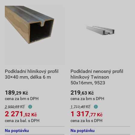
Podkladní hliníkový profil
Podkladní nenosný profil
30×40 mm, délka 6 m
hliníkový Twinson
50x16mm, 9523
189
219
,29
Kč
,63
Kč
cena za bm s DPH
cena za bm s DPH
2 950,03 Kč
1 711,40 Kč
2 271
1 317
,52
Kč
,77
Kč
cena za bal. s DPH
cena za ks s DPH
Na poptávku
Na poptávku