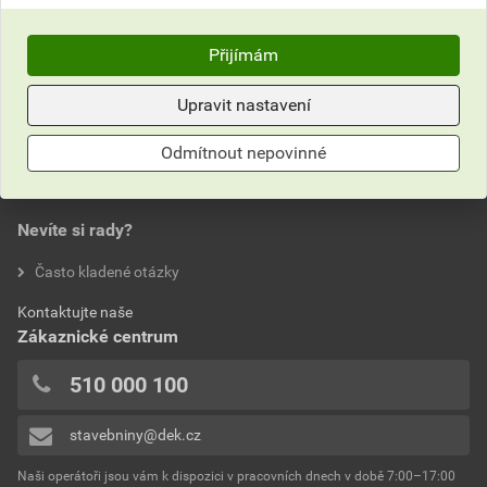
Do košíku
Do košíku
Přijímám
18,76
Kč
celkem s DPH
29,95
Kč
celkem s DPH
Upravit nastavení
Odmítnout nepovinné
Nevíte si rady?
Často kladené otázky
Kontaktujte naše
Zákaznické centrum
510 000 100
stavebniny@dek.cz
Naši operátoři jsou vám k dispozici v pracovních dnech v době 7:00–17:00