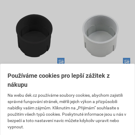
Instalační krabice P/T 60,
Instalační krabice P50,
Používáme cookies pro lepší zážitek z
Skoff AO-PEI-6-B-2-00-00-01
Skoff AO-PEI-5-G-2-00-00-01
nákupu
21,31 Kč
34,03 Kč
18
29
,76
Kč
,95
Kč
Na webu dek.cz používáme soubory cookies, abychom zajistili
cena za ks s DPH
cena za ks s DPH
správné fungování stránek, měřili jejich výkon a přizpůsobili
nabídky vašim zájmům. Kliknutím na „Přijímám“ souhlasíte s
V centrálním skladu
V centrálním skladu
použitím všech typů cookies. Poskytnuté informace jsou u nás v
Můžete mít 10. 8. v prodejně
Můžete mít 10. 8. v prodejně
bezpečí a toto nastavení navíc můžete kdykoliv upravit nebo
vypnout.
ks
ks