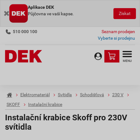
Aplikace DEK
Získat
Půjčovna ve vaší kapse.
510 000 100
Seznam prodejen
Vyberte si prodejnu
MENU
Elektromateriál
Svítidla
Schodišťová
230 V
SKOFF
Instalační krabice
Instalační krabice Skoff pro 230V
svítidla