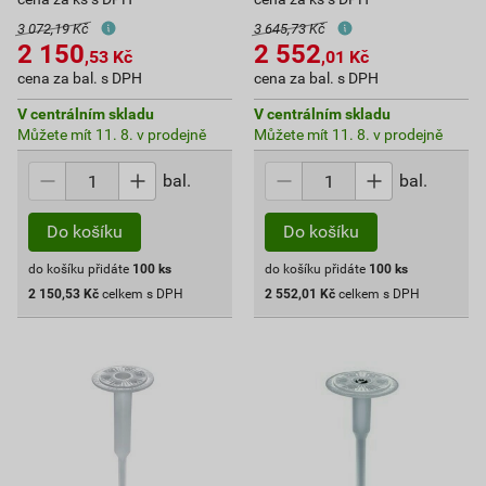
3 072,19 Kč
3 645,73 Kč
2 150
2 552
,53
Kč
,01
Kč
cena za bal. s DPH
cena za bal. s DPH
V centrálním skladu
V centrálním skladu
Můžete mít 11. 8. v prodejně
Můžete mít 11. 8. v prodejně
bal.
bal.
Do košíku
Do košíku
do košíku přidáte
100
ks
do košíku přidáte
100
ks
2 150,53
Kč
celkem s DPH
2 552,01
Kč
celkem s DPH