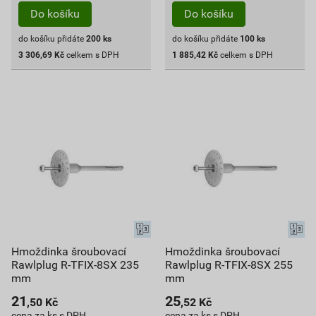
Do košíku
Do košíku
do košíku přidáte
200
ks
do košíku přidáte
100
ks
3 306,69
Kč
celkem s DPH
1 885,42
Kč
celkem s DPH
Hmoždinka šroubovací
Hmoždinka šroubovací
Rawlplug R-TFIX-8SX 235
Rawlplug R-TFIX-8SX 255
mm
mm
21
25
,50
Kč
,52
Kč
cena za ks s DPH
cena za ks s DPH