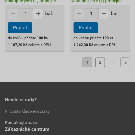
Dostupné jen v (1) prodejně
Dostupné jen v (1) prodejně
bal.
bal.
Poptat
Poptat
do košíku přidáte
100
ks
do košíku přidáte
100
ks
1 107,20
Kč
celkem s DPH
1 242,38
Kč
celkem s DPH
1
2
...
6
Nevíte si rady?
Často kladené otázky
Kontaktujte naše
Zákaznické centrum