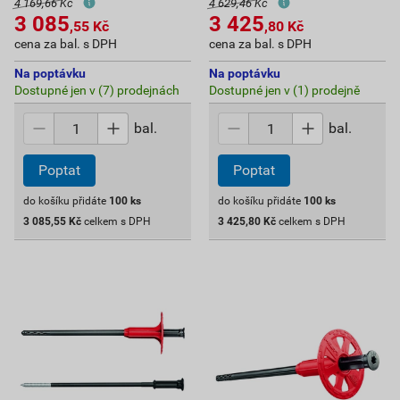
4 169,66 Kč
4 629,46 Kč
3 085
3 425
,55
Kč
,80
Kč
cena za bal. s DPH
cena za bal. s DPH
Na poptávku
Na poptávku
Dostupné jen v (7) prodejnách
Dostupné jen v (1) prodejně
bal.
bal.
Poptat
Poptat
do košíku přidáte
100
ks
do košíku přidáte
100
ks
3 085,55
Kč
celkem s DPH
3 425,80
Kč
celkem s DPH