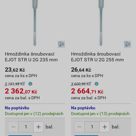
Hmoždinka šroubovací
Hmoždinka šroubovací
EJOT STR U 2G 235 mm
EJOT STR U 2G 255 mm
23
26
,62
Kč
,64
Kč
cena za ks s DPH
cena za ks s DPH
3 191,98 Kč
3 600,96 Kč
2 362
2 664
,07
Kč
,71
Kč
cena za bal. s DPH
cena za bal. s DPH
Na poptávku
Na poptávku
Dostupné jen v (12) prodejnách
Dostupné jen v (13) prodejnách
bal.
bal.