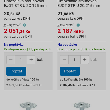
Hmoždinka šroubovací
Hmoždinka šroubovací
EJOT STR U 2G 195 mm
EJOT STR U 2G 215 mm
20
21
,51
Kč
,88
Kč
cena za ks s DPH
cena za ks s DPH
2 772,11 Kč
2 956,03 Kč
2 051
2 187
,36
Kč
,46
Kč
cena za bal. s DPH
cena za bal. s DPH
Na poptávku
Na poptávku
Dostupné jen v (11) prodejnách
Dostupné jen v (13) prodejnách
bal.
bal.
Poptat
Poptat
do košíku přidáte
100
ks
do košíku přidáte
100
ks
2 051,36
Kč
celkem s DPH
2 187,46
Kč
celkem s DPH