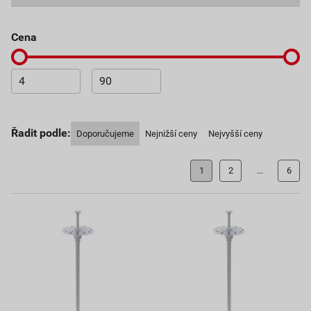
cena
Řadit podle:
Doporučujeme
Nejnižší ceny
Nejvyšší ceny
1
2
...
6