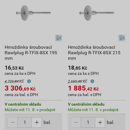
Hmoždinka šroubovací
Hmoždinka šroubovací
Rawlplug R-TFIX-8SX 195
Rawlplug R-TFIX-8SX 215
mm
mm
16
18
,53
Kč
,85
Kč
cena za ks s DPH
cena za ks s DPH
4 723,84 Kč
2 693,46 Kč
3 306
1 885
,69
Kč
,42
Kč
cena za bal. s DPH
cena za bal. s DPH
V centrálním skladu
V centrálním skladu
Můžete mít 11. 8. v prodejně
Můžete mít 11. 8. v prodejně
bal.
bal.