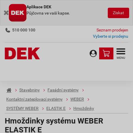
Aplikace DEK
Získat
Půjčovna ve vaší kapse.
510 000 100
Seznam prodejen
Vyberte si prodejnu
MENU
Stavebniny
Fasádní systémy
Kontaktní zateplovací systémy
WEBER
SYSTÉMY WEBER
ELASTIK E
Hmoždinky
Hmoždinky systému WEBER
ELASTIK E