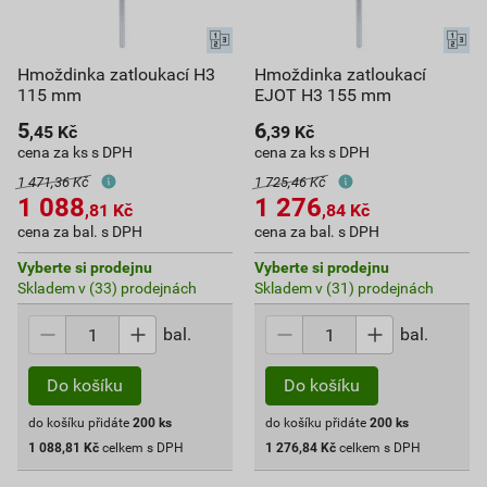
Hmoždinka zatloukací H3
Hmoždinka zatloukací
115 mm
EJOT H3 155 mm
5
6
,45
Kč
,39
Kč
cena za ks s DPH
cena za ks s DPH
1 471,36 Kč
1 725,46 Kč
1 088
1 276
,81
Kč
,84
Kč
cena za bal. s DPH
cena za bal. s DPH
Vyberte si prodejnu
Vyberte si prodejnu
Skladem v (33) prodejnách
Skladem v (31) prodejnách
bal.
bal.
Do košíku
Do košíku
do košíku přidáte
200
ks
do košíku přidáte
200
ks
1 088,81
Kč
celkem s DPH
1 276,84
Kč
celkem s DPH