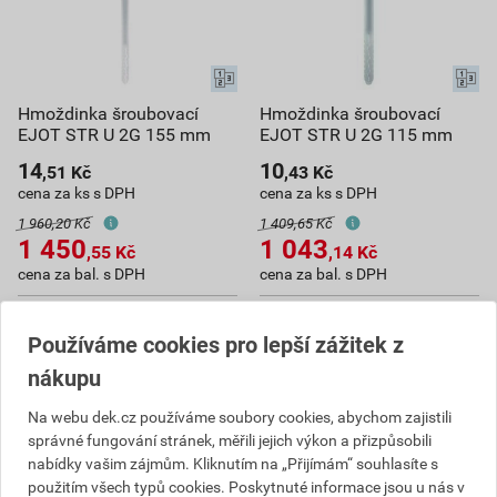
Hmoždinka šroubovací
Hmoždinka šroubovací
EJOT STR U 2G 155 mm
EJOT STR U 2G 115 mm
14
10
,51
Kč
,43
Kč
cena za ks s DPH
cena za ks s DPH
1 960,20 Kč
1 409,65 Kč
1 450
1 043
,55
Kč
,14
Kč
cena za bal. s DPH
cena za bal. s DPH
Na poptávku
Na poptávku
Dostupné jen v (10) prodejnách
Dostupné jen v (11) prodejnách
Používáme cookies pro lepší zážitek z
nákupu
bal.
bal.
Na webu dek.cz používáme soubory cookies, abychom zajistili
Poptat
Poptat
správné fungování stránek, měřili jejich výkon a přizpůsobili
nabídky vašim zájmům. Kliknutím na „Přijímám“ souhlasíte s
do košíku přidáte
100
ks
do košíku přidáte
100
ks
použitím všech typů cookies. Poskytnuté informace jsou u nás v
1 450,55
Kč
celkem s DPH
1 043,14
Kč
celkem s DPH