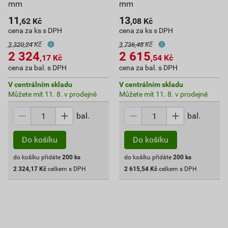
mm
mm
11
13
,62
Kč
,08
Kč
cena za ks s DPH
cena za ks s DPH
3 320,24 Kč
3 736,48 Kč
2 324
2 615
,17
Kč
,54
Kč
cena za bal. s DPH
cena za bal. s DPH
V centrálním skladu
V centrálním skladu
Můžete mít 11. 8. v prodejně
Můžete mít 11. 8. v prodejně
bal.
bal.
Do košíku
Do košíku
do košíku přidáte
200
ks
do košíku přidáte
200
ks
2 324,17
Kč
celkem s DPH
2 615,54
Kč
celkem s DPH