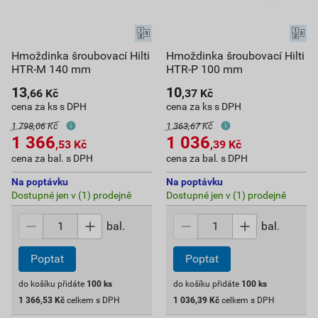
Hmoždinka šroubovací Hilti
Hmoždinka šroubovací Hilti
HTR-M 140 mm
HTR-P 100 mm
13
10
,66
Kč
,37
Kč
cena za ks s DPH
cena za ks s DPH
1 798,06 Kč
1 363,67 Kč
1 366
1 036
,53
Kč
,39
Kč
cena za bal. s DPH
cena za bal. s DPH
Na poptávku
Na poptávku
Dostupné jen v (1) prodejně
Dostupné jen v (1) prodejně
bal.
bal.
Poptat
Poptat
do košíku přidáte
100
ks
do košíku přidáte
100
ks
1 366,53
Kč
celkem s DPH
1 036,39
Kč
celkem s DPH