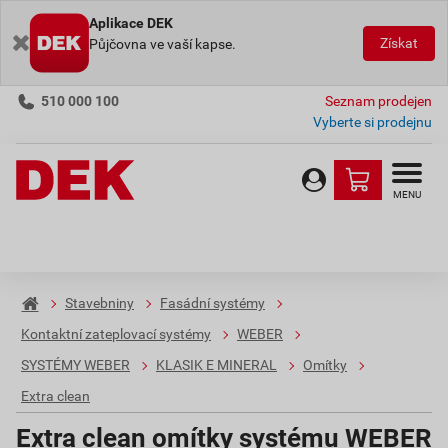
Aplikace DEK
Získat
Půjčovna ve vaší kapse.
510 000 100
Seznam prodejen
Vyberte si prodejnu
MENU
Stavebniny
Fasádní systémy
Kontaktní zateplovací systémy
WEBER
SYSTÉMY WEBER
KLASIK E MINERAL
Omítky
Extra clean
Extra clean omítky systému WEBER