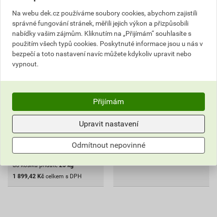
Omítka silikonsilikátová
Omítka silikonsilikátová
Na webu dek.cz používáme soubory cookies, abychom zajistili
weberpas extraClean zrnitá
weberpas extraClean
správné fungování stránek, měřili jejich výkon a přizpůsobili
1,5 mm SE3D 25 kg
rýhovaná 2 mm BI00 - bílá
nabídky vašim zájmům. Kliknutím na „Přijímám“ souhlasíte s
25 kg
75
použitím všech typů cookies. Poskytnuté informace jsou u nás v
,98
Kč
bezpečí a toto nastavení navíc můžete kdykoliv upravit nebo
cena za kg s DPH
vypnout.
3 274,87 Kč
1 899
,42
Kč
cena za KS s DPH
Přijímám
Na poptávku
Nedostupné na e-shopu
Upravit nastavení
KS
Odmítnout nepovinné
Poptat
do košíku přidáte
25
kg
1 899,42
Kč
celkem s DPH