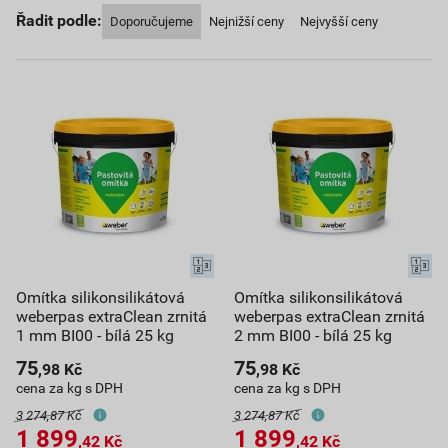
Řadit podle:
Doporučujeme
Nejnižší ceny
Nejvyšší ceny
Omítka silikonsilikátová
Omítka silikonsilikátová
weberpas extraClean zrnitá
weberpas extraClean zrnitá
1 mm BI00 - bílá 25 kg
2 mm BI00 - bílá 25 kg
75
75
,98
Kč
,98
Kč
cena za kg s DPH
cena za kg s DPH
3 274,87 Kč
3 274,87 Kč
1 899
1 899
,42
Kč
,42
Kč