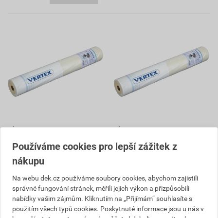
Tkanina výztužná Vertex
Tkanina výztužná Vertex
R131 160 g/m2 50 m
R117 145 g/m2 50 m
Používáme cookies pro lepší zážitek z
32
31
,02
Kč
,50
Kč
nákupu
cena za m² s DPH
cena za m² s DPH
3 068,62 Kč
Na webu dek.cz používáme soubory cookies, abychom zajistili
3 019,37 Kč
1 760
1 732
správné fungování stránek, měřili jejich výkon a přizpůsobili
,59
Kč
,21
Kč
nabídky vašim zájmům. Kliknutím na „Přijímám“ souhlasíte s
cena za role s DPH
cena za role s DPH
použitím všech typů cookies. Poskytnuté informace jsou u nás v
Vyberte si prodejnu
Vyberte si prodejnu