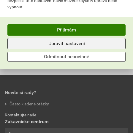
bezpečí a toto nastavení navíc můžete kdykoliv upravit nebo
Skladem v (92) prodejnách
Skladem v (88) prodejnách
vypnout.
role
role
Přijímám
Do košíku
Do košíku
do košíku přidáte
55
m²
do košíku přidáte
55
m²
Upravit nastavení
1 760,59
Kč
celkem s DPH
1 732,21
Kč
celkem s DPH
Odmítnout nepovinné
Nevíte si rady?
Často kladené otázky
Kontaktujte naše
Zákaznické centrum