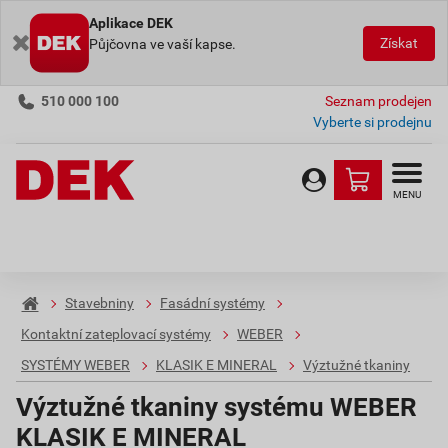
Aplikace DEK
Získat
Půjčovna ve vaší kapse.
510 000 100
Seznam prodejen
Vyberte si prodejnu
MENU
Stavebniny
Fasádní systémy
Kontaktní zateplovací systémy
WEBER
SYSTÉMY WEBER
KLASIK E MINERAL
Výztužné tkaniny
Výztužné tkaniny systému WEBER
KLASIK E MINERAL