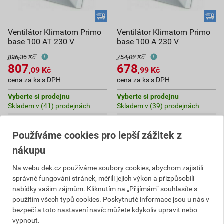
Ventilátor Klimatom Primo
Ventilátor Klimatom Primo
base 100 AT 230 V
base 100 A 230 V
896,36 Kč
754,02 Kč
807
678
,09
Kč
,99
Kč
cena za ks s DPH
cena za ks s DPH
Vyberte si prodejnu
Vyberte si prodejnu
Skladem v (41) prodejnách
Skladem v (39) prodejnách
ks
ks
Používáme cookies pro lepší zážitek z
nákupu
Do košíku
Do košíku
Na webu dek.cz používáme soubory cookies, abychom zajistili
807,09
Kč
celkem s DPH
678,99
Kč
celkem s DPH
správné fungování stránek, měřili jejich výkon a přizpůsobili
nabídky vašim zájmům. Kliknutím na „Přijímám“ souhlasíte s
použitím všech typů cookies. Poskytnuté informace jsou u nás v
bezpečí a toto nastavení navíc můžete kdykoliv upravit nebo
vypnout.