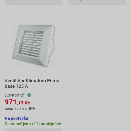
Ventilátor Klimatom Primo
base 125 A
1 078,63 Kč
971
,13
Kč
cena za ks s DPH
Na poptávku
Dostupné jen v (11) prodejnách