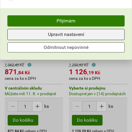
Přijímám
Upravit nastavení
Odmítnout nepovinné
Ventilátor Klimatom Primo
Ventilátor Klimatom Primo
base 100 AT 12 V
base 125 AT
1 062,40 Kč
1 250,92 Kč
871
1 126
,84
Kč
,19
Kč
cena za ks s DPH
cena za ks s DPH
V centrálním skladu
Vyberte si prodejnu
Můžete mít 11. 8. v prodejně
Dostupné jen v (14) prodejnách
ks
ks
Do košíku
Do košíku
871,84
Kč
celkem s DPH
1 126,20
Kč
celkem s DPH