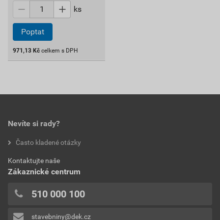
ks
Poptat
971,13
Kč
celkem s DPH
Nevíte si rady?
Často kladené otázky
Kontaktujte naše
Zákaznické centrum
510 000 100
stavebniny@dek.cz