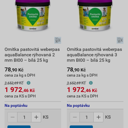
Omítka pastovitá weberpas
Omítka pastovitá weberpas
aquaBalance rýhovaná 2
aquaBalance rýhovaná 3
mm BI00 – bílá 25 kg
mm BI00 – bílá 25 kg
78
78
,90
Kč
,90
Kč
cena za kg s DPH
cena za kg s DPH
3 652,69 Kč
3 652,69 Kč
1 972
1 972
,46
Kč
,46
Kč
cena za KS s DPH
cena za KS s DPH
Na poptávku
Na poptávku
KS
KS