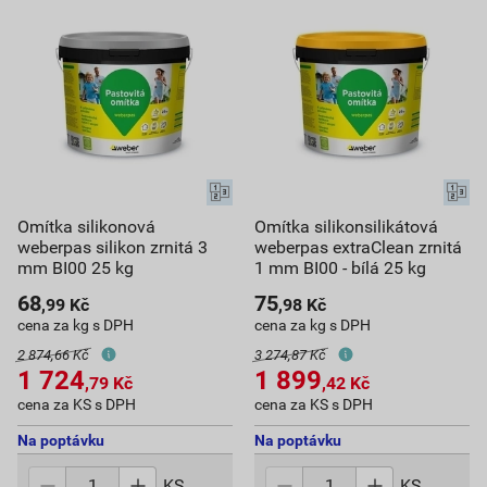
Omítka silikonová
Omítka silikonsilikátová
weberpas silikon zrnitá 3
weberpas extraClean zrnitá
mm BI00 25 kg
1 mm BI00 - bílá 25 kg
68
75
,99
Kč
,98
Kč
cena za kg s DPH
cena za kg s DPH
2 874,66 Kč
3 274,87 Kč
1 724
1 899
,79
Kč
,42
Kč
cena za KS s DPH
cena za KS s DPH
Na poptávku
Na poptávku
KS
KS