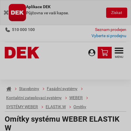
Aplikace DEK
Získat
Půjčovna ve vaší kapse.
510 000 100
Seznam prodejen
Vyberte si prodejnu
MENU
Stavebniny
Fasádní systémy
Kontaktní zateplovací systémy
WEBER
SYSTÉMY WEBER
ELASTIK W
Omítky
Omítky systému WEBER ELASTIK
W