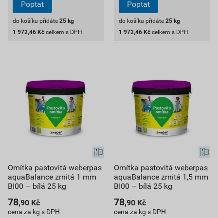
Poptat
Poptat
do košíku přidáte
25
kg
do košíku přidáte
25
kg
1 972,46
Kč
celkem s DPH
1 972,46
Kč
celkem s DPH
Omítka pastovitá weberpas
Omítka pastovitá weberpas
aquaBalance zrnitá 1 mm
aquaBalance zrnitá 1,5 mm
BI00 – bílá 25 kg
BI00 – bílá 25 kg
78
78
,90
Kč
,90
Kč
cena za kg s DPH
cena za kg s DPH