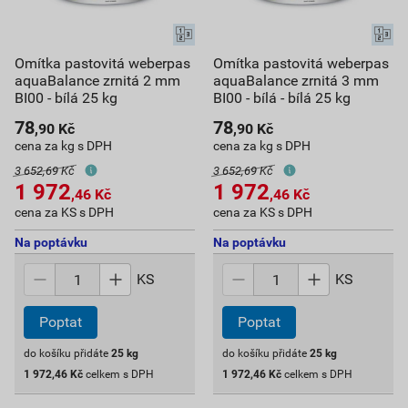
Omítka pastovitá weberpas
Omítka pastovitá weberpas
aquaBalance zrnitá 2 mm
aquaBalance zrnitá 3 mm
BI00 - bílá 25 kg
BI00 - bílá - bílá 25 kg
78
78
,90
Kč
,90
Kč
cena za kg s DPH
cena za kg s DPH
3 652,69 Kč
3 652,69 Kč
1 972
1 972
,46
Kč
,46
Kč
cena za KS s DPH
cena za KS s DPH
Na poptávku
Na poptávku
KS
KS
Poptat
Poptat
do košíku přidáte
25
kg
do košíku přidáte
25
kg
1 972,46
Kč
celkem s DPH
1 972,46
Kč
celkem s DPH