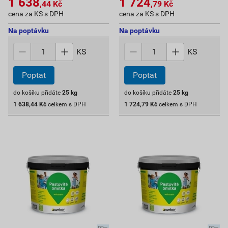
1 638
1 724
,44
Kč
,79
Kč
cena za KS s DPH
cena za KS s DPH
Na poptávku
Na poptávku
KS
KS
Poptat
Poptat
do košíku přidáte
25
kg
do košíku přidáte
25
kg
1 638,44
Kč
celkem s DPH
1 724,79
Kč
celkem s DPH