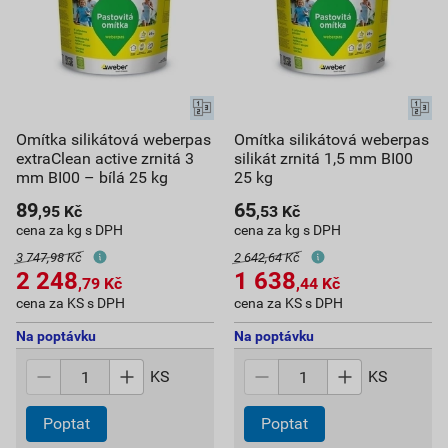
Omítka silikátová weberpas
Omítka silikátová weberpas
extraClean active zrnitá 3
silikát zrnitá 1,5 mm BI00
mm BI00 – bílá 25 kg
25 kg
89
65
,95
Kč
,53
Kč
cena za kg s DPH
cena za kg s DPH
3 747,98 Kč
2 642,64 Kč
2 248
1 638
,79
Kč
,44
Kč
cena za KS s DPH
cena za KS s DPH
Na poptávku
Na poptávku
KS
KS
Poptat
Poptat