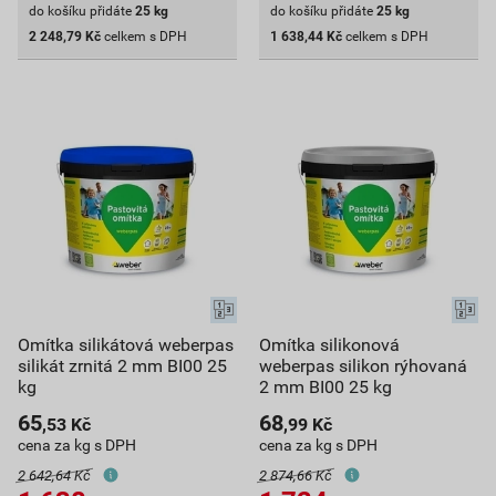
do košíku přidáte
25
kg
do košíku přidáte
25
kg
2 248,79
Kč
celkem s DPH
1 638,44
Kč
celkem s DPH
Omítka silikátová weberpas
Omítka silikonová
silikát zrnitá 2 mm BI00 25
weberpas silikon rýhovaná
kg
2 mm BI00 25 kg
65
68
,53
Kč
,99
Kč
cena za kg s DPH
cena za kg s DPH
2 642,64 Kč
2 874,66 Kč