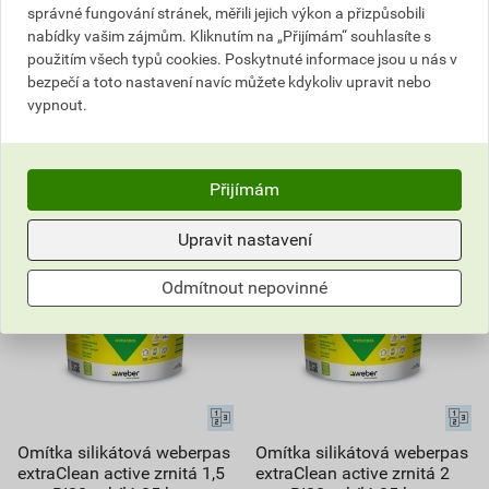
správné fungování stránek, měřili jejich výkon a přizpůsobili
KS
KS
nabídky vašim zájmům. Kliknutím na „Přijímám“ souhlasíte s
použitím všech typů cookies. Poskytnuté informace jsou u nás v
bezpečí a toto nastavení navíc můžete kdykoliv upravit nebo
Poptat
Poptat
vypnout.
do košíku přidáte
25
kg
do košíku přidáte
25
kg
2 248,79
Kč
celkem s DPH
2 248,79
Kč
celkem s DPH
Přijímám
Upravit nastavení
Odmítnout nepovinné
Omítka silikátová weberpas
Omítka silikátová weberpas
extraClean active zrnitá 1,5
extraClean active zrnitá 2