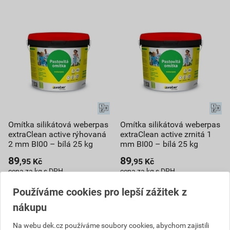
Omítka silikátová weberpas
Omítka silikátová weberpas
extraClean active rýhovaná
extraClean active zrnitá 1
2 mm BI00 – bílá 25 kg
mm BI00 – bílá 25 kg
89
89
,95
Kč
,95
Kč
cena za kg s DPH
cena za kg s DPH
3 747,98 Kč
3 747,98 Kč
Používáme cookies pro lepší zážitek z
2 248
2 248
,79
Kč
,79
Kč
nákupu
cena za KS s DPH
cena za KS s DPH
Na webu dek.cz používáme soubory cookies, abychom zajistili
Na poptávku
Na poptávku