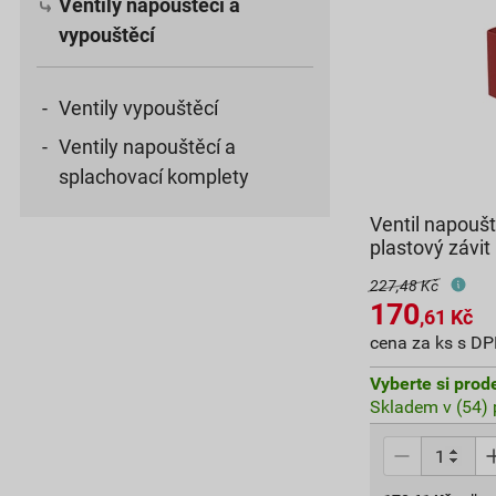
Ventily napouštěcí a
vypouštěcí
Ventily vypouštěcí
Ventily napouštěcí a
splachovací komplety
Ventil napoušt
plastový závit
227,48 Kč
170
,61
Kč
cena za ks s D
Vyberte si prod
Skladem v (54) 