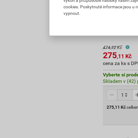
výkon a přizpůsobili nabídky vašim záj
cookies. Poskytnuté informace jsou u n
Napouštěcí boč
vypnout.
3/8", 136.701.
474,32 Kč
275
,11
Kč
cena za ks s D
Vyberte si prod
Skladem v (42) 
275,11
Kč
celke