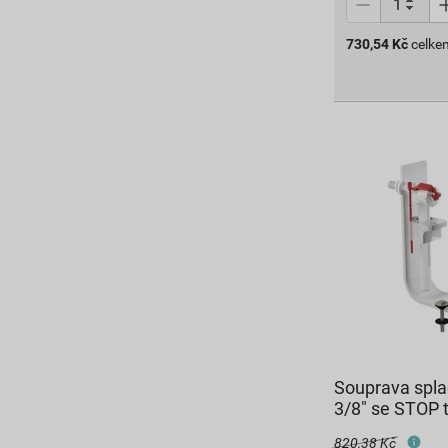
730,54
Kč
celke
Souprava spla
3/8" se STOP 
820,38 Kč