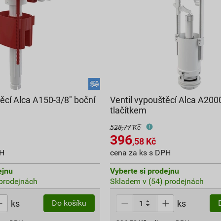
ěcí Alca A150-3/8" boční
Ventil vypouštěcí Alca A20
tlačítkem
528,77 Kč
396
,58
Kč
PH
cena za ks s DPH
ejnu
Vyberte si prodejnu
prodejnách
Skladem v (54) prodejnách
ks
ks
Do košíku