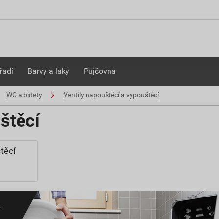
řadí
Barvy a laky
Půjčovna
WC a bidety
Ventily napouštěcí a vypouštěcí
štěcí
těcí