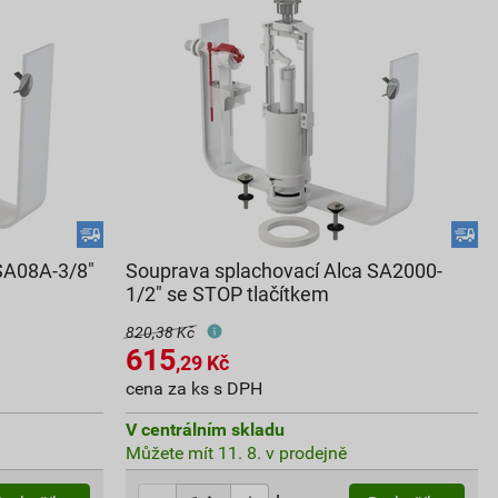
SA08A-3/8"
Souprava splachovací Alca SA2000-
1/2" se STOP tlačítkem
820,38 Kč
615
,29
Kč
cena za ks s DPH
V centrálním skladu
Můžete mít 11. 8. v prodejně