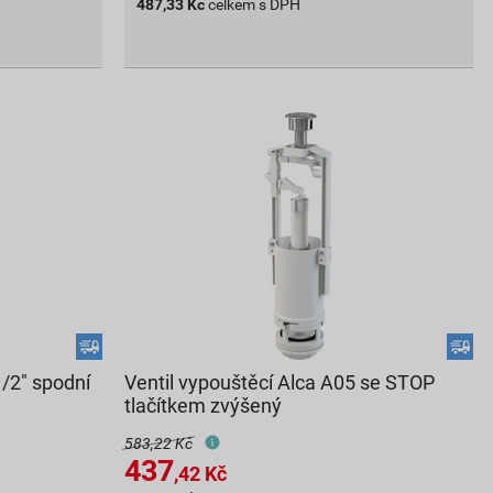
487,33
Kč
celkem s DPH
1/2" spodní
Ventil vypouštěcí Alca A05 se STOP
tlačítkem zvýšený
583,22 Kč
437
,42
Kč