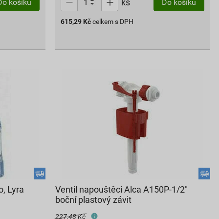
ks
Do košíku
Do košíku
615,29
Kč
celkem s DPH
o, Lyra
Ventil napouštěcí Alca A150P-1/2"
boční plastový závit
227,48 Kč