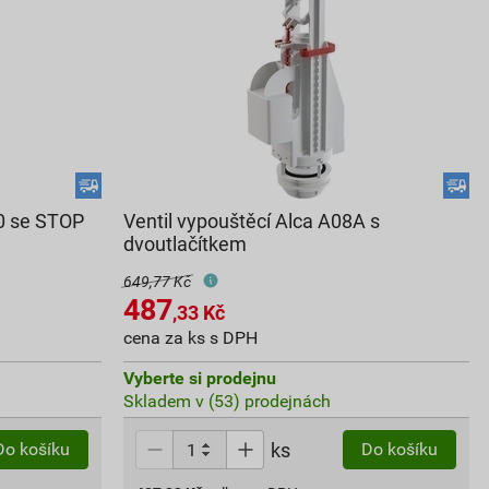
00 se STOP
Ventil vypouštěcí Alca A08A s
dvoutlačítkem
649,77 Kč
487
,33
Kč
cena za ks s DPH
Vyberte si prodejnu
Skladem v (53) prodejnách
ks
Do košíku
Do košíku