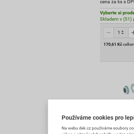
cena za ks s D
Vyberte si prod
Skladem v (51) 
170,61
Kč
celke
Používáme cookies pro lep
Na webu dek.cz používáme soubory cooki