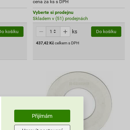
cena za ks s DPH
Vyberte si prodejnu
Skladem v (51) prodejnách
ks
Do košíku
Do košíku
437,42
Kč
celkem s DPH
Přijímám