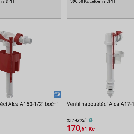
m s DPH
396,58
Kč
celkem s DPH
ěcí Alca A150-1/2" boční
Ventil napouštěcí Alca A17-
227,48 Kč
170
,61
Kč