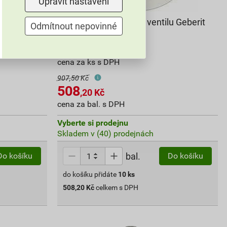
Upravit nastavení
entilu
Těsnění vypouštěcího ventilu Geberit
Odmítnout nepovinné
816.418.00.1
50
,82
Kč
cena za ks s DPH
907,50 Kč
508
,20
Kč
cena za bal. s DPH
Vyberte si prodejnu
Skladem v (40) prodejnách
bal.
Do košíku
Do košíku
do košíku přidáte
10
ks
508,20
Kč
celkem s DPH