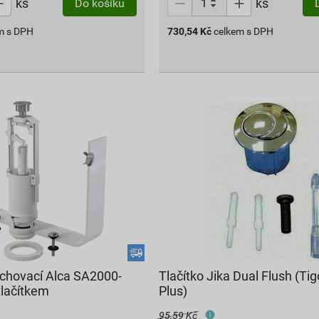
ks
ks
Do košíku
m s DPH
730,54
Kč
celkem s DPH
chovací Alca SA2000-
Tlačítko Jika Dual Flush (Tig
tlačítkem
Plus)
95,59 Kč