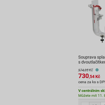
Souprava spla
s dvoutlačítk
974,05 Kč
730
,54
Kč
cena za ks s D
V centrálním sk
Můžete mít 11. 8