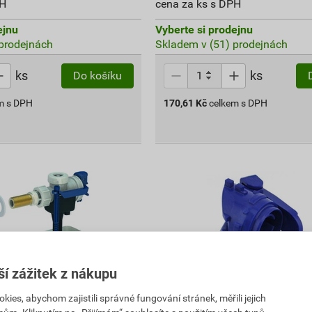
PH
cena za ks s DPH
ejnu
Vyberte si prodejnu
prodejnách
Skladem v (51) prodejnách
ks
ks
Do košíku
m s DPH
170,61
Kč
celkem s DPH
ší zážitek z nákupu
es, abychom zajistili správné fungování stránek, měřili jejich