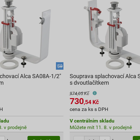
chovací Alca SA08A-1/2"
Souprava splachovací Alca 
em
s dvoutlačítkem
974,05 Kč
730
,54
Kč
PH
cena za ks s DPH
ladu
V centrálním skladu
. v prodejně
Můžete mít 11. 8. v prodejně