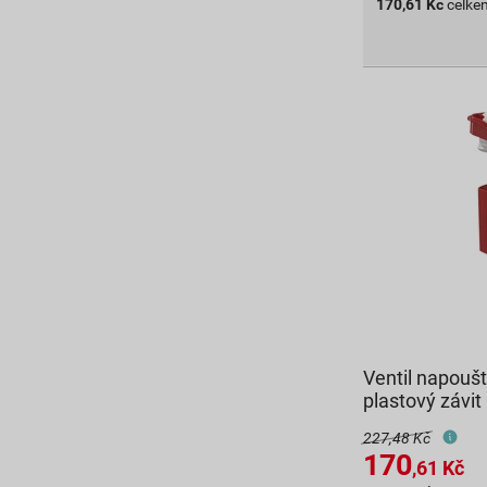
170,61
Kč
celke
Ventil napoušt
plastový závit
227,48 Kč
170
,61
Kč