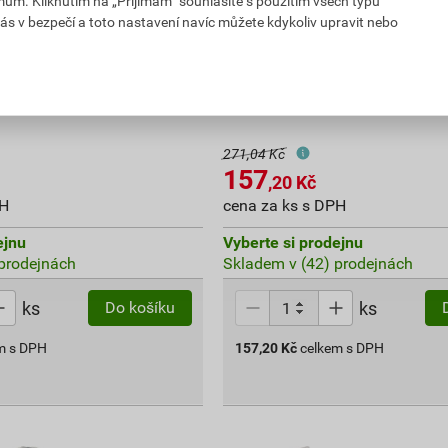
mům. Kliknutím na „Přijímám“ souhlasíte s použitím všech typů
ás v bezpečí a toto nastavení navíc můžete kdykoliv upravit nebo
ní ventil Geberit typ 333
Sada těsnění napouštěcího v
00.3
Geberit 240.771.00.1
271,04 Kč
157
,20
Kč
PH
cena za ks s DPH
ejnu
Vyberte si prodejnu
prodejnách
Skladem v (42) prodejnách
ks
ks
Do košíku
m s DPH
157,20
Kč
celkem s DPH