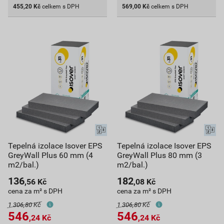
455,20
Kč
celkem s DPH
569,00
Kč
celkem s DPH
Tepelná izolace Isover EPS
Tepelná izolace Isover EPS
GreyWall Plus 60 mm (4
GreyWall Plus 80 mm (3
m2/bal.)
m2/bal.)
136
182
,56
Kč
,08
Kč
cena za m² s DPH
cena za m² s DPH
1 306,80 Kč
1 306,80 Kč
546
546
,24
Kč
,24
Kč