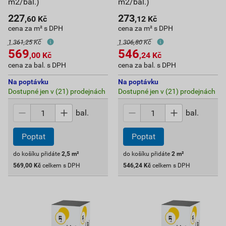
m2/bal.)
m2/bal.)
227
273
,60
Kč
,12
Kč
cena za m² s DPH
cena za m² s DPH
1 361,25 Kč
1 306,80 Kč
569
546
,00
Kč
,24
Kč
cena za bal. s DPH
cena za bal. s DPH
Na poptávku
Na poptávku
Dostupné jen v (21) prodejnách
Dostupné jen v (21) prodejnách
bal.
bal.
Poptat
Poptat
do košíku přidáte
2,5
m²
do košíku přidáte
2
m²
569,00
Kč
celkem s DPH
546,24
Kč
celkem s DPH