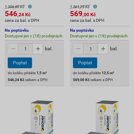
1 306,80 Kč
1 361,25 Kč
546
569
,24
Kč
,00
Kč
cena za bal. s DPH
cena za bal. s DPH
Na poptávku
Na poptávku
Dostupné jen v (18) prodejnách
Dostupné jen v (19) prodejnách
bal.
bal.
Poptat
Poptat
do košíku přidáte
1,5
m²
do košíku přidáte
12,5
m²
546,24
Kč
celkem s DPH
569,00
Kč
celkem s DPH