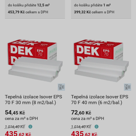
do košíku přidáte
12,5
m²
do košíku přidáte
1
m²
453,79
Kč
celkem s DPH
399,32
Kč
celkem s DPH
Tepelná izolace Isover EPS
Tepelná izolace Isover EPS
70 F 30 mm (8 m2/bal.)
70 F 40 mm (6 m2/bal.)
54
72
,45
Kč
,60
Kč
cena za m² s DPH
cena za m² s DPH
1 016,40 Kč
1 016,40 Kč
435
435
,62
Kč
,62
Kč