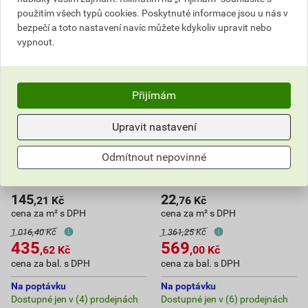
použitím všech typů cookies. Poskytnuté informace jsou u nás v
bezpečí a toto nastavení navíc můžete kdykoliv upravit nebo
vypnout.
Přijímám
Upravit nastavení
Tepelná izolace Isover EPS
Tepelná izolace Isover EPS
Odmítnout nepovinné
70 F 80 mm (3 m2/bal.)
GreyWall Plus 10 mm (25
m2/bal.)
145
22
,21
Kč
,76
Kč
cena za m² s DPH
cena za m² s DPH
1 016,40 Kč
1 361,25 Kč
435
569
,62
Kč
,00
Kč
cena za bal. s DPH
cena za bal. s DPH
Na poptávku
Na poptávku
Dostupné jen v (4) prodejnách
Dostupné jen v (6) prodejnách