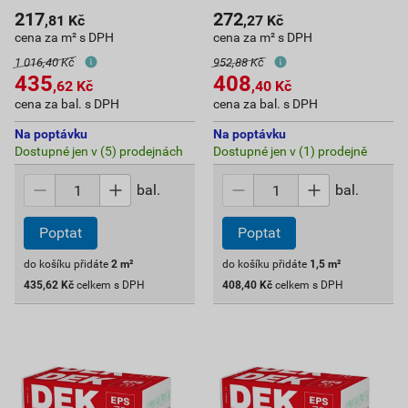
217
272
,81
Kč
,27
Kč
cena za m² s DPH
cena za m² s DPH
1 016,40 Kč
952,88 Kč
435
408
,62
Kč
,40
Kč
cena za bal. s DPH
cena za bal. s DPH
Na poptávku
Na poptávku
Dostupné jen v (5) prodejnách
Dostupné jen v (1) prodejně
bal.
bal.
Poptat
Poptat
do košíku přidáte
2
m²
do košíku přidáte
1,5
m²
435,62
Kč
celkem s DPH
408,40
Kč
celkem s DPH