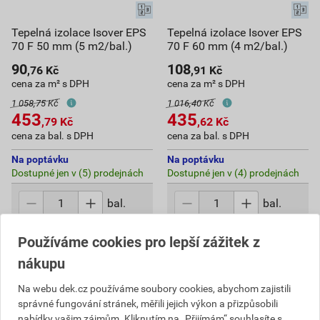
Tepelná izolace Isover EPS
Tepelná izolace Isover EPS
70 F 50 mm (5 m2/bal.)
70 F 60 mm (4 m2/bal.)
90
108
,76
Kč
,91
Kč
cena za m² s DPH
cena za m² s DPH
1 058,75 Kč
1 016,40 Kč
453
435
,79
Kč
,62
Kč
cena za bal. s DPH
cena za bal. s DPH
Na poptávku
Na poptávku
Dostupné jen v (5) prodejnách
Dostupné jen v (4) prodejnách
bal.
bal.
Poptat
Poptat
Používáme cookies pro lepší zážitek z
nákupu
do košíku přidáte
5
m²
do košíku přidáte
4
m²
453,79
Kč
celkem s DPH
435,62
Kč
celkem s DPH
Na webu dek.cz používáme soubory cookies, abychom zajistili
správné fungování stránek, měřili jejich výkon a přizpůsobili
nabídky vašim zájmům. Kliknutím na „Přijímám“ souhlasíte s