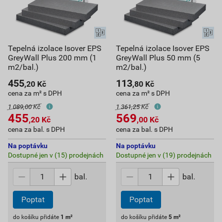
Tepelná izolace Isover EPS
Tepelná izolace Isover EPS
GreyWall Plus 200 mm (1
GreyWall Plus 50 mm (5
m2/bal.)
m2/bal.)
455
113
,20
Kč
,80
Kč
cena za m² s DPH
cena za m² s DPH
1 089,00 Kč
1 361,25 Kč
455
569
,20
Kč
,00
Kč
cena za bal. s DPH
cena za bal. s DPH
Na poptávku
Na poptávku
Dostupné jen v (15) prodejnách
Dostupné jen v (19) prodejnách
bal.
bal.
Poptat
Poptat
do košíku přidáte
1
m²
do košíku přidáte
5
m²