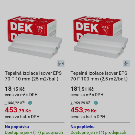
Tepelná izolace Isover EPS
Tepelná izolace Isover EPS
70 F 10 mm (25 m2/bal.)
70 F 100 mm (2,5 m2/bal.)
18
181
,15
Kč
,51
Kč
cena za m² s DPH
cena za m² s DPH
1 058,75 Kč
1 058,75 Kč
453
453
,79
Kč
,79
Kč
cena za bal. s DPH
cena za bal. s DPH
Na poptávku
Na poptávku
Dostupné jen v (17) prodejnách
Dostupné jen v (4) prodejnách