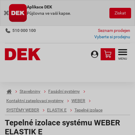
Aplikace DEK
Získat
Půjčovna ve vaší kapse.
510 000 100
Seznam prodejen
Vyberte si prodejnu
MENU
Stavebniny
Fasádní systémy
Kontaktní zateplovací systémy
WEBER
SYSTÉMY WEBER
ELASTIK E
Tepelné izolace
Tepelné izolace systému WEBER
ELASTIK E