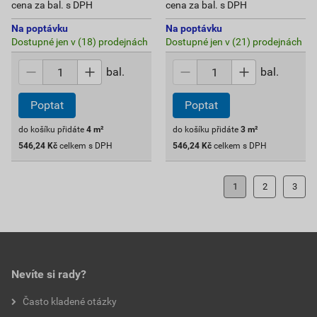
cena za bal. s DPH
cena za bal. s DPH
Na poptávku
Na poptávku
Dostupné jen v (18) prodejnách
Dostupné jen v (21) prodejnách
bal.
bal.
Poptat
Poptat
do košíku přidáte
4
m²
do košíku přidáte
3
m²
546,24
Kč
celkem s DPH
546,24
Kč
celkem s DPH
1
2
3
Nevíte si rady?
Často kladené otázky