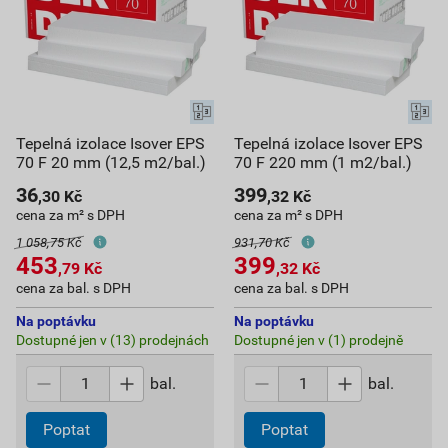
Tepelná izolace Isover EPS
Tepelná izolace Isover EPS
70 F 20 mm (12,5 m2/bal.)
70 F 220 mm (1 m2/bal.)
36
399
,30
Kč
,32
Kč
cena za m² s DPH
cena za m² s DPH
1 058,75 Kč
931,70 Kč
453
399
,79
Kč
,32
Kč
cena za bal. s DPH
cena za bal. s DPH
Na poptávku
Na poptávku
Dostupné jen v (13) prodejnách
Dostupné jen v (1) prodejně
bal.
bal.
Poptat
Poptat