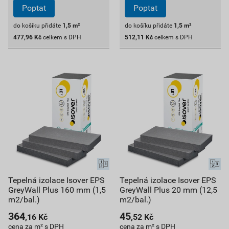
Poptat
Poptat
do košíku přidáte
1,5
m²
do košíku přidáte
1,5
m²
477,96
Kč
celkem s DPH
512,11
Kč
celkem s DPH
Tepelná izolace Isover EPS
Tepelná izolace Isover EPS
GreyWall Plus 160 mm (1,5
GreyWall Plus 20 mm (12,5
m2/bal.)
m2/bal.)
364
45
,16
Kč
,52
Kč
cena za m² s DPH
cena za m² s DPH