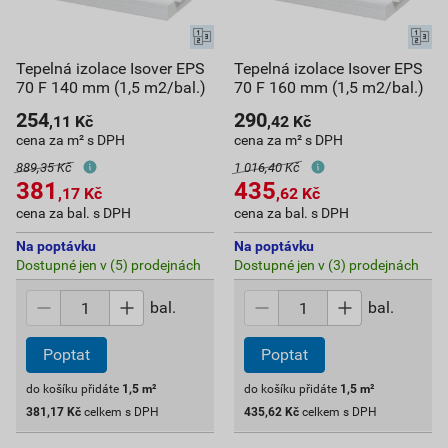
Tepelná izolace Isover EPS
Tepelná izolace Isover EPS
70 F 140 mm (1,5 m2/bal.)
70 F 160 mm (1,5 m2/bal.)
254
290
,11
Kč
,42
Kč
cena za m² s DPH
cena za m² s DPH
889,35 Kč
1 016,40 Kč
381
435
,17
Kč
,62
Kč
cena za bal. s DPH
cena za bal. s DPH
Na poptávku
Na poptávku
Dostupné jen v (5) prodejnách
Dostupné jen v (3) prodejnách
bal.
bal.
Poptat
Poptat
do košíku přidáte
1,5
m²
do košíku přidáte
1,5
m²
381,17
Kč
celkem s DPH
435,62
Kč
celkem s DPH