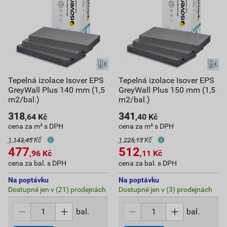
Tepelná izolace Isover EPS
Tepelná izolace Isover EPS
GreyWall Plus 140 mm (1,5
GreyWall Plus 150 mm (1,5
m2/bal.)
m2/bal.)
318
341
,64
Kč
,40
Kč
cena za m² s DPH
cena za m² s DPH
1 143,45 Kč
1 225,13 Kč
477
512
,96
Kč
,11
Kč
cena za bal. s DPH
cena za bal. s DPH
Na poptávku
Na poptávku
Dostupné jen v (21) prodejnách
Dostupné jen v (3) prodejnách
bal.
bal.