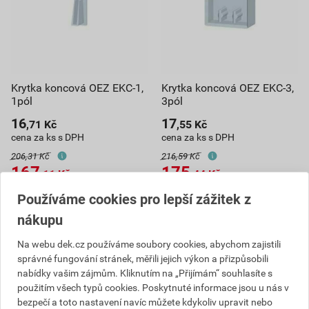
Krytka koncová OEZ EKC-1,
Krytka koncová OEZ EKC-3,
1pól
3pól
16
17
,71
Kč
,55
Kč
cena za ks s DPH
cena za ks s DPH
206,31 Kč
216,59 Kč
167
175
,11
Kč
,44
Kč
cena za bal. s DPH
cena za bal. s DPH
Používáme cookies pro lepší zážitek z
V centrálním skladu
V centrálním skladu
nákupu
Můžete mít 10. 8. v prodejně
Můžete mít 10. 8. v prodejně
Na webu dek.cz používáme soubory cookies, abychom zajistili
bal.
bal.
správné fungování stránek, měřili jejich výkon a přizpůsobili
nabídky vašim zájmům. Kliknutím na „Přijímám“ souhlasíte s
Do košíku
Do košíku
použitím všech typů cookies. Poskytnuté informace jsou u nás v
bezpečí a toto nastavení navíc můžete kdykoliv upravit nebo