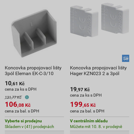
Koncovka propojovací lišty
Koncovka propojovací lišty
3pól Eleman EK-C-3/10
Hager KZN023 2 a 3pól
10
,61
Kč
19
cena za ks s DPH
,97
Kč
cena za ks s DPH
131,77 Kč
106
199
,08
Kč
,65
Kč
cena za bal. s DPH
cena za bal. s DPH
Vyberte si prodejnu
V centrálním skladu
Skladem v (41) prodejnách
Můžete mít 10. 8. v prodejně