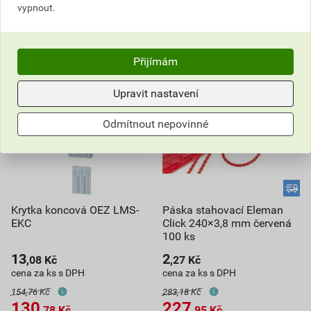
do košíku přidáte
10
ks
do košíku přidáte
10
ks
vypnout.
167,10
Kč
celkem s DPH
175,44
Kč
celkem s DPH
Přijímám
Upravit nastavení
Odmítnout nepovinné
Krytka koncová OEZ LMS-
Páska stahovací Eleman
EKC
Click 240×3,8 mm červená
100 ks
13
2
,08
Kč
,27
Kč
cena za ks s DPH
cena za ks s DPH
154,76 Kč
283,18 Kč
130
227
,78
Kč
,95
Kč