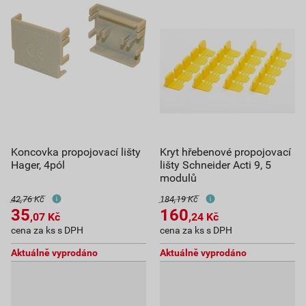
Koncovka propojovací lišty
Kryt hřebenové propojovací
Hager, 4pól
lišty Schneider Acti 9, 5
modulů
42,76 Kč
184,19 Kč
35
160
,07
Kč
,24
Kč
cena za ks s DPH
cena za ks s DPH
Aktuálně vyprodáno
Aktuálně vyprodáno