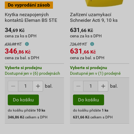
Krytka nezapojených
Zařízení uzamykací
kontaktů Eleman BS 5TE
Schneider Acti 9, 10 ks
34
631
,69
Kč
,66
Kč
cena za ks s DPH
cena za ks s DPH
430,88 Kč
726,05 Kč
346
631
,86
Kč
,66
Kč
cena za bal. s DPH
cena za bal. s DPH
Vyberte si prodejnu
Vyberte si prodejnu
Dostupné jen v (6) prodejnách
Dostupné jen v (1) prodejně
bal.
bal.
Do košíku
Do košíku
do košíku přidáte
10
ks
do košíku přidáte
1
ks
346,86
Kč
celkem s DPH
631,66
Kč
celkem s DPH