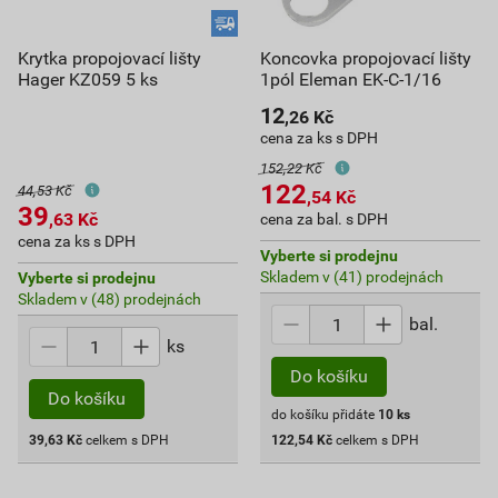
Krytka propojovací lišty
Koncovka propojovací lišty
Hager KZ059 5 ks
1pól Eleman EK-C-1/16
12
,26
Kč
cena za ks s DPH
152,22 Kč
122
44,53 Kč
,54
Kč
39
,63
Kč
cena za bal. s DPH
cena za ks s DPH
Vyberte si prodejnu
Skladem v (41) prodejnách
Vyberte si prodejnu
Skladem v (48) prodejnách
bal.
ks
Do košíku
Do košíku
do košíku přidáte
10
ks
39,63
Kč
celkem s DPH
122,54
Kč
celkem s DPH