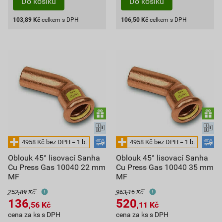
Do košíku
Do košíku
103,89
Kč
celkem s DPH
106,50
Kč
celkem s DPH
Oblouk 45° lisovací Sanha
Oblouk 45° lisovací Sanha
Cu Press Gas 10040 22 mm
Cu Press Gas 10040 35 mm
MF
MF
252,89 Kč
963,16 Kč
136
520
,56
Kč
,11
Kč
cena za ks s DPH
cena za ks s DPH