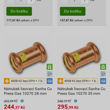
Do košíku
Do košíku
117,61
Kč
celkem s DPH
137,87
Kč
celkem s DPH
Nátrubek lisovací Sanha Cu
Nátrubek lisovací Sanha Cu
Press Gas 10270 28 mm
Press Gas 10270 35 mm
452,54 Kč
548,13 Kč
244
295
,37
Kč
,99
Kč