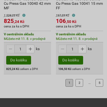
Cu Press Gas 10040 42 mm
Cu Press Gas 10041 15 mm
MF
FF
1 528,23 Kč
197,23 Kč
825
106
,24
Kč
,50
Kč
cena za ks s DPH
cena za ks s DPH
V centrálním skladu
V centrálním skladu
Můžete mít 11. 8. v prodejně
Můžete mít 11. 8. v prodejně
ks
ks
Do košíku
Do košíku
825,24
Kč
celkem s DPH
106,50
Kč
celkem s DPH
1
2
...
5