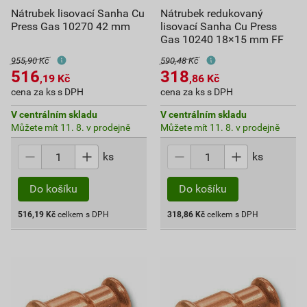
Nátrubek lisovací Sanha Cu
Nátrubek redukovaný
Press Gas 10270 42 mm
lisovací Sanha Cu Press
Gas 10240 18×15 mm FF
955,90 Kč
590,48 Kč
516
318
,19
Kč
,86
Kč
cena za ks s DPH
cena za ks s DPH
V centrálním skladu
V centrálním skladu
Můžete mít 11. 8. v prodejně
Můžete mít 11. 8. v prodejně
ks
ks
Do košíku
Do košíku
516,19
Kč
celkem s DPH
318,86
Kč
celkem s DPH