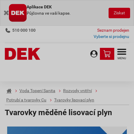
Aplikace DEK
Získat
Půjčovna ve vaší kapse.
510 000 100
Seznam prodejen
Vyberte si prodejnu
MENU
Voda Topení Sanita
Rozvody vnitřní
Potrubí a tvarovky Cu
Tvarovky lisovací plyn
Tvarovky měděné lisovací plyn