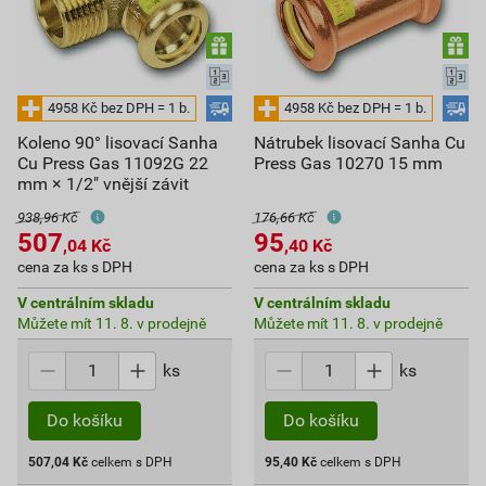
Koleno 90° lisovací Sanha
Nátrubek lisovací Sanha Cu
Cu Press Gas 11092G 22
Press Gas 10270 15 mm
mm × 1/2" vnější závit
938,96 Kč
176,66 Kč
507
95
,04
Kč
,40
Kč
cena za ks s DPH
cena za ks s DPH
V centrálním skladu
V centrálním skladu
Můžete mít 11. 8. v prodejně
Můžete mít 11. 8. v prodejně
ks
ks
Do košíku
Do košíku
507,04
Kč
celkem s DPH
95,40
Kč
celkem s DPH