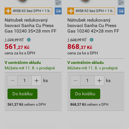
Nátrubek redukovaný
Nátrubek redukovaný
lisovací Sanha Cu Press
lisovací Sanha Cu Press
Gas 10240 35×28 mm FF
Gas 10240 42×28 mm FF
1 039,39 Kč
1 608,09 Kč
561
868
,27
Kč
,37
Kč
cena za ks s DPH
cena za ks s DPH
V centrálním skladu
V centrálním skladu
Můžete mít 11. 8. v prodejně
Můžete mít 11. 8. v prodejně
ks
ks
Do košíku
Do košíku
561,27
Kč
celkem s DPH
868,37
Kč
celkem s DPH