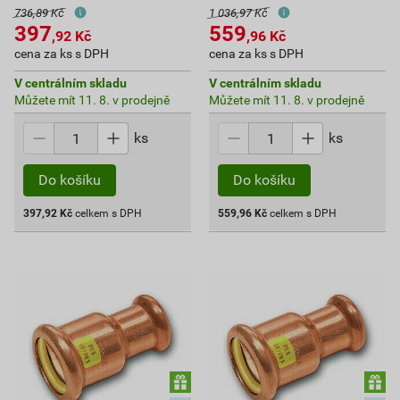
736,89 Kč
1 036,97 Kč
397
559
,92
Kč
,96
Kč
cena za ks s DPH
cena za ks s DPH
V centrálním skladu
V centrálním skladu
Můžete mít 11. 8. v prodejně
Můžete mít 11. 8. v prodejně
ks
ks
Do košíku
Do košíku
397,92
Kč
celkem s DPH
559,96
Kč
celkem s DPH