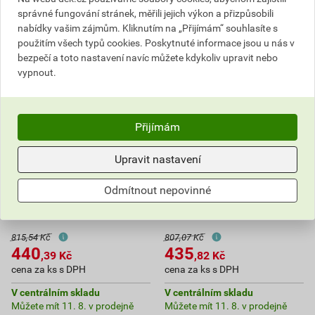
správné fungování stránek, měřili jejich výkon a přizpůsobili
nabídky vašim zájmům. Kliknutím na „Přijímám“ souhlasíte s
použitím všech typů cookies. Poskytnuté informace jsou u nás v
bezpečí a toto nastavení navíc můžete kdykoliv upravit nebo
vypnout.
Přijímám
Upravit nastavení
Nátrubek redukovaný
Nátrubek redukovaný
Odmítnout nepovinné
lisovací Sanha Cu Press
lisovací Sanha Cu Press
Gas 10240 28×15 mm FF
Gas 10240 28×18 mm FF
815,54 Kč
807,07 Kč
440
435
,39
Kč
,82
Kč
cena za ks s DPH
cena za ks s DPH
V centrálním skladu
V centrálním skladu
Můžete mít 11. 8. v prodejně
Můžete mít 11. 8. v prodejně