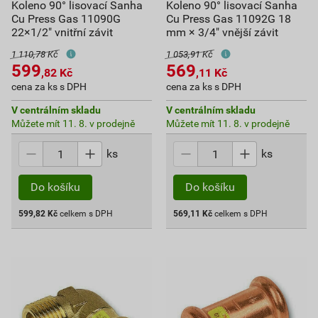
Koleno 90° lisovací Sanha
Koleno 90° lisovací Sanha
Cu Press Gas 11090G
Cu Press Gas 11092G 18
22×1/2" vnitřní závit
mm × 3/4" vnější závit
1 110,78 Kč
1 053,91 Kč
599
569
,82
Kč
,11
Kč
cena za ks s DPH
cena za ks s DPH
V centrálním skladu
V centrálním skladu
Můžete mít 11. 8. v prodejně
Můžete mít 11. 8. v prodejně
ks
ks
Do košíku
Do košíku
599,82
Kč
celkem s DPH
569,11
Kč
celkem s DPH