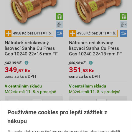
Nátrubek redukovaný
Nátrubek redukovaný
lisovací Sanha Cu Press
lisovací Sanha Cu Press
Gas 10240 22×15 mm FF
Gas 10240 22×18 mm FF
647,35 Kč
650,98 Kč
349
351
,57
Kč
,53
Kč
cena za ks s DPH
cena za ks s DPH
V centrálním skladu
V centrálním skladu
Můžete mít 11. 8. v prodejně
Můžete mít 11. 8. v prodejně
ks
ks
Používáme cookies pro lepší zážitek z
Do košíku
Do košíku
nákupu
349,57
Kč
celkem s DPH
351,53
Kč
celkem s DPH
Na webu dek.cz používáme soubory cookies, abychom zajistili