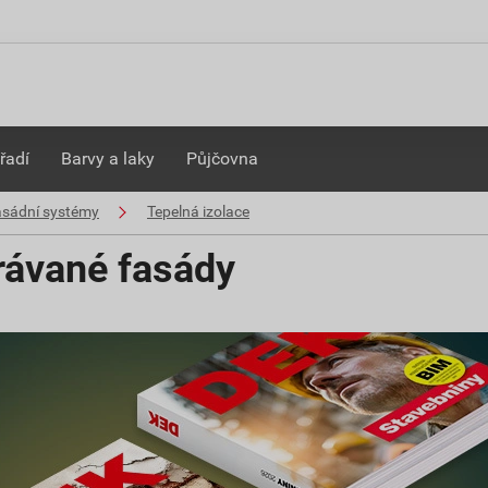
řadí
Barvy a laky
Půjčovna
asádní systémy
Tepelná izolace
trávané fasády