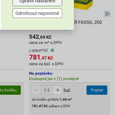
Upravit nastavení
Odmítnout nepovinné
I 160 mm
Tepelná izolace ISOVER FASSIL 200
mm (1,44 m2/bal.)
542
,69
Kč
cena za m² s DPH
1 359,07 Kč
781
,47
Kč
cena za bal. s DPH
Na poptávku
Dostupné jen v (1) prodejně
bal.
Do košíku
Poptat
do košíku přidáte
1,44
m²
781,47
Kč
celkem s DPH