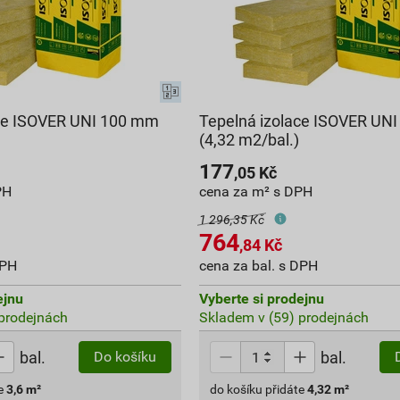
ace ISOVER UNI 100 mm
Tepelná izolace ISOVER UN
(4,32 m2/bal.)
177
,05
Kč
PH
cena za m² s DPH
1 296,35 Kč
764
,84
Kč
DPH
cena za bal. s DPH
ejnu
Vyberte si prodejnu
prodejnách
Skladem v (59) prodejnách
bal.
bal.
Do košíku
e
3,6
m²
do košíku přidáte
4,32
m²