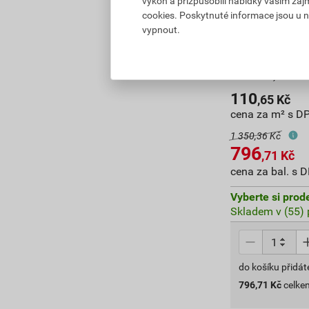
výkon a přizpůsobili nabídky vašim záj
cookies. Poskytnuté informace jsou u n
vypnout.
Tepelná izola
m2/bal.)
110
,65
Kč
cena za m² s D
1 350,36 Kč
796
,71
Kč
cena za bal. s 
Vyberte si prod
Skladem v (55) 
do košíku přidát
796,71
Kč
celke