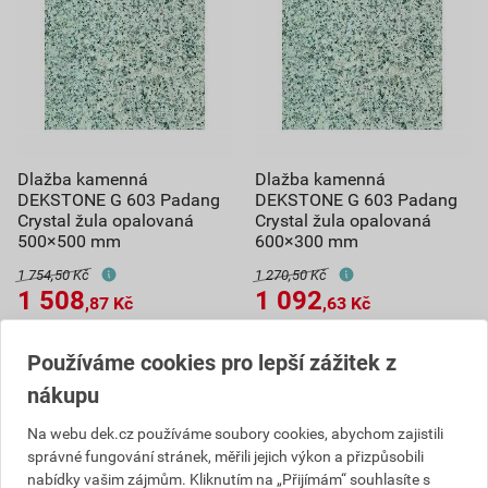
Dlažba kamenná
Dlažba kamenná
DEKSTONE G 603 Padang
DEKSTONE G 603 Padang
Crystal žula opalovaná
Crystal žula opalovaná
500×500 mm
600×300 mm
1 754,50 Kč
1 270,50 Kč
1 508
1 092
,87
Kč
,63
Kč
cena za m² s DPH
cena za m² s DPH
Používáme cookies pro lepší zážitek z
Skladem u dodavatele
Skladem u dodavatele
Můžete mít 21.08. v prodejně
Můžete mít 21.08. v prodejně
nákupu
m²
m²
Na webu dek.cz používáme soubory cookies, abychom zajistili
správné fungování stránek, měřili jejich výkon a přizpůsobili
Do košíku
Do košíku
nabídky vašim zájmům. Kliknutím na „Přijímám“ souhlasíte s