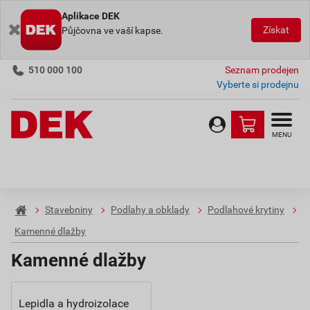
Aplikace DEK
Získat
Půjčovna ve vaší kapse.
510 000 100
Seznam prodejen
Vyberte si prodejnu
MENU
Stavebniny
Podlahy a obklady
Podlahové krytiny
Kamenné dlažby
Kamenné dlažby
Lepidla a hydroizolace