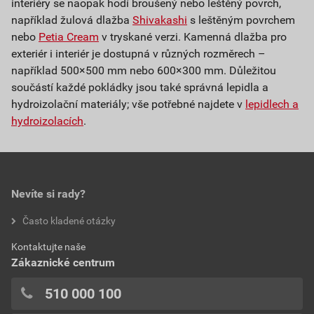
interiéry se naopak hodí broušený nebo leštěný povrch,
například žulová dlažba
Shivakashi
s leštěným povrchem
nebo
Petia Cream
v tryskané verzi. Kamenná dlažba pro
exteriér i interiér je dostupná v různých rozměrech –
například 500×500 mm nebo 600×300 mm. Důležitou
součástí každé pokládky jsou také správná lepidla a
hydroizolační materiály; vše potřebné najdete v
lepidlech a
hydroizolacích
.
Nevíte si rady?
Často kladené otázky
Kontaktujte naše
Zákaznické centrum
510 000 100