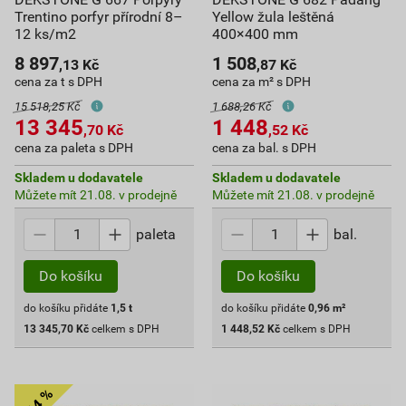
Trentino porfyr přírodní 8–
Yellow žula leštěná
12 ks/m2
400×400 mm
8 897
1 508
,13
Kč
,87
Kč
cena za t s DPH
cena za m² s DPH
15 518,25 Kč
1 688,26 Kč
13 345
1 448
,70
Kč
,52
Kč
cena za paleta s DPH
cena za bal. s DPH
Skladem u dodavatele
Skladem u dodavatele
Můžete mít 21.08. v prodejně
Můžete mít 21.08. v prodejně
paleta
bal.
Do košíku
Do košíku
do košíku přidáte
1,5
t
do košíku přidáte
0,96
m²
13 345,70
Kč
celkem s DPH
1 448,52
Kč
celkem s DPH