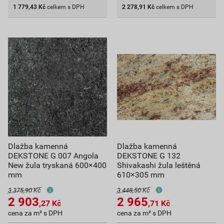
1 779,43
Kč
celkem s DPH
2 278,91
Kč
celkem s DPH
Dlažba kamenná
Dlažba kamenná
DEKSTONE G 007 Angola
DEKSTONE G 132
New žula tryskaná 600×400
Shivakashi žula leštěná
mm
610×305 mm
3 375,90 Kč
3 448,50 Kč
2 903
2 965
,27
Kč
,71
Kč
cena za m² s DPH
cena za m² s DPH