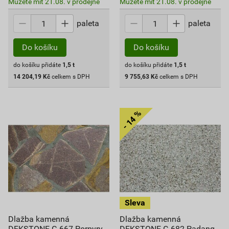
Můžete mít 21.08. v prodejně
Můžete mít 21.08. v prodejně
paleta
paleta
Do košíku
Do košíku
do košíku přidáte
1,5
t
do košíku přidáte
1,5
t
14 204,19
Kč
celkem s DPH
9 755,63
Kč
celkem s DPH
Dlažba kamenná
Dlažba kamenná
DEKSTONE G 667 Porpyry
DEKSTONE G 682 Padang