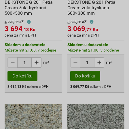
DEKSTONE G 201 Petia
DEKSTONE G 201 Petia
Cream žula tryskaná
Cream žula tryskaná
500×500 mm
600×300 mm
4 295,50 Kč
3 569,50 Kč
3 694
3 069
,13
Kč
,77
Kč
cena za m² s DPH
cena za m² s DPH
Skladem u dodavatele
Skladem u dodavatele
Můžete mít 21.08. v prodejně
Můžete mít 21.08. v prodejně
m²
m²
Do košíku
Do košíku
3 694,13
Kč
celkem s DPH
3 069,77
Kč
celkem s DPH