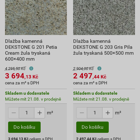
Dlažba kamenná
Dlažba kamenná
DEKSTONE G 201 Petia
DEKSTONE G 203 Gris Pila
Cream žula tryskaná
žula tryskaná 500×500 mm
600×400 mm
4 295,50 Kč
2 904,00 Kč
3 694
2 497
,13
Kč
,44
Kč
cena za m² s DPH
cena za m² s DPH
Skladem u dodavatele
Skladem u dodavatele
Můžete mít 21.08. v prodejně
Můžete mít 21.08. v prodejně
m²
m²
Do košíku
Do košíku
3 694,13
Kč
celkem s DPH
2 497,44
Kč
celkem s DPH