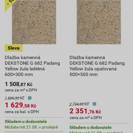
Dlažba kamenná
Dlažba kamenná
DEKSTONE G 682 Padang
DEKSTONE G 682 Padang
Yellow žula leštěná
Yellow žula opalovaná
600×300 mm
500×500 mm
1 508
,87
Kč
cena za m² s DPH
1 899,30 Kč
1 629
2 734,60 Kč
,58
Kč
2 351
,76
Kč
cena za bal. s DPH
cena za m² s DPH
Skladem u dodavatele
Můžete mít 21.08. v prodejně
Skladem u dodavatele