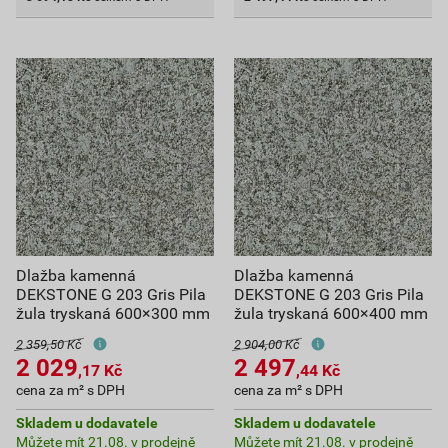
Dlažba kamenná
Dlažba kamenná
DEKSTONE G 203 Gris Pila
DEKSTONE G 203 Gris Pila
žula tryskaná 600×300 mm
žula tryskaná 600×400 mm
2 359,50 Kč
2 904,00 Kč
2 029
2 497
,17
Kč
,44
Kč
cena za m² s DPH
cena za m² s DPH
Skladem u dodavatele
Skladem u dodavatele
Můžete mít 21.08. v prodejně
Můžete mít 21.08. v prodejně