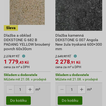
Dlažba a obklad
Dlažba kamenná
DEKSTONE G 682 B
DEKSTONE G 007 Angola
PADANG YELLOW broušený
New žula tryskaná 600×300
povrch 60x30cm
mm
2 278,91 Kč
2 649,90 Kč
1 779
2 278
,43
Kč
,91
Kč
cena za m² s DPH
cena za m² s DPH
Skladem u dodavatele
Skladem u dodavatele
Můžete mít 21.08. v prodejně
Můžete mít 21.08. v prodejně
m²
m²
Do košíku
Do košíku