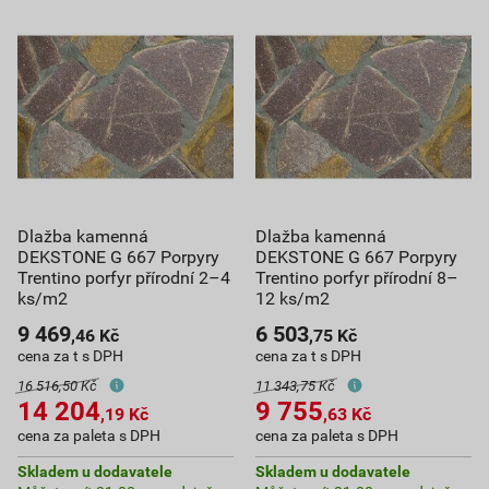
Dlažba kamenná
Dlažba kamenná
DEKSTONE G 667 Porpyry
DEKSTONE G 667 Porpyry
Trentino porfyr přírodní 2–4
Trentino porfyr přírodní 8–
ks/m2
12 ks/m2
9 469
6 503
,46
Kč
,75
Kč
cena za t s DPH
cena za t s DPH
16 516,50 Kč
11 343,75 Kč
14 204
9 755
,19
Kč
,63
Kč
cena za paleta s DPH
cena za paleta s DPH
Skladem u dodavatele
Skladem u dodavatele