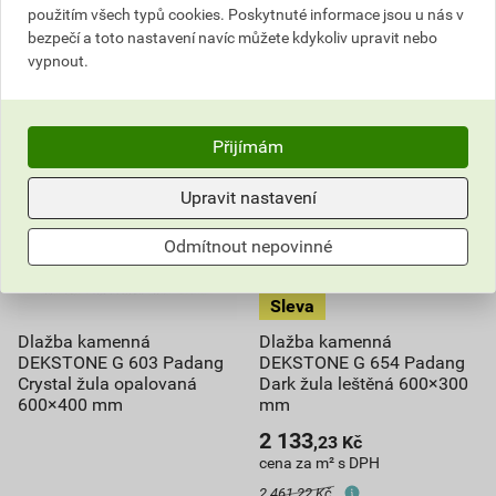
použitím všech typů cookies. Poskytnuté informace jsou u nás v
1 508,87
Kč
celkem s DPH
1 092,63
Kč
celkem s DPH
bezpečí a toto nastavení navíc můžete kdykoliv upravit nebo
vypnout.
Přijímám
Upravit nastavení
Odmítnout nepovinné
Dlažba kamenná
Dlažba kamenná
DEKSTONE G 603 Padang
DEKSTONE G 654 Padang
Crystal žula opalovaná
Dark žula leštěná 600×300
600×400 mm
mm
2 133
,23
Kč
cena za m² s DPH
2 461,22 Kč