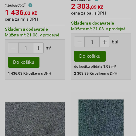
2 303
1 669,80 Kč
,89
Kč
1 436
,03
Kč
cena za bal. s DPH
cena za m² s DPH
Skladem u dodavatele
Můžete mít 21.08. v prodejně
Skladem u dodavatele
Můžete mít 21.08. v prodejně
bal.
m²
Do košíku
Do košíku
do košíku přidáte
1,08
m²
1 436,03
Kč
celkem s DPH
2 303,89
Kč
celkem s DPH