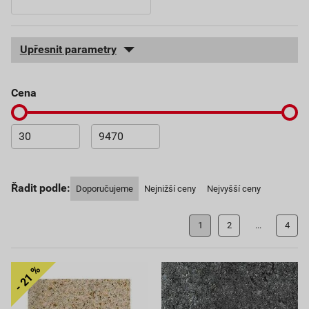
Upřesnit parametry
cena
Řadit podle:
Doporučujeme
Nejnižší ceny
Nejvyšší ceny
1
2
...
4