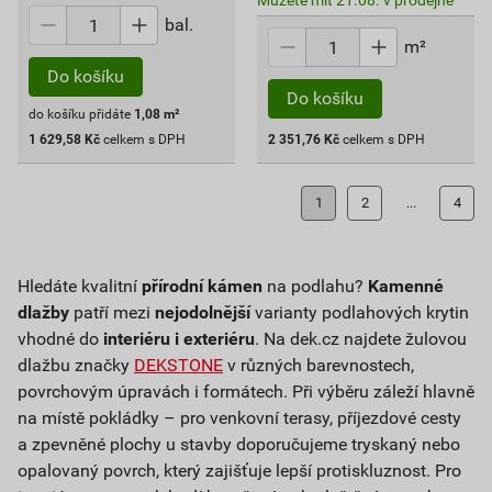
Můžete mít 21.08. v prodejně
bal.
m²
Do košíku
Do košíku
do košíku přidáte
1,08
m²
1 629,58
Kč
celkem s DPH
2 351,76
Kč
celkem s DPH
1
2
...
4
Hledáte kvalitní
přírodní kámen
na podlahu?
Kamenné
dlažby
patří mezi
nejodolnější
varianty podlahových krytin
vhodné do
interiéru i exteriéru
. Na dek.cz najdete žulovou
dlažbu značky
DEKSTONE
v různých barevnostech,
povrchovým úpravách i formátech. Při výběru záleží hlavně
na místě pokládky – pro venkovní terasy, příjezdové cesty
a zpevněné plochy u stavby doporučujeme tryskaný nebo
opalovaný povrch, který zajišťuje lepší protiskluznost. Pro