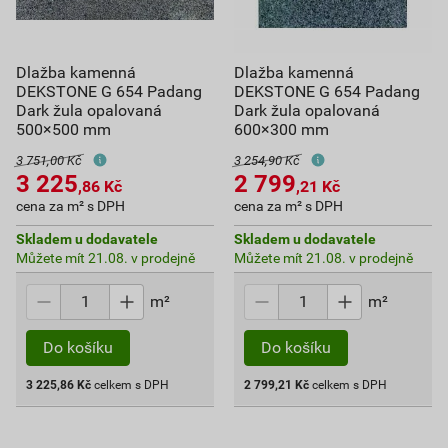
Dlažba kamenná
Dlažba kamenná
DEKSTONE G 654 Padang
DEKSTONE G 654 Padang
Dark žula opalovaná
Dark žula opalovaná
500×500 mm
600×300 mm
3 751,00 Kč
3 254,90 Kč
3 225
2 799
,86
Kč
,21
Kč
cena za m² s DPH
cena za m² s DPH
Skladem u dodavatele
Skladem u dodavatele
Můžete mít 21.08. v prodejně
Můžete mít 21.08. v prodejně
m²
m²
Do košíku
Do košíku
3 225,86
Kč
celkem s DPH
2 799,21
Kč
celkem s DPH