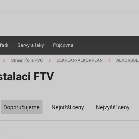
řadí
Barvy a laky
Půjčovna
Střešní fólie PVC
DEKPLAN/ALKORPLAN
ALKORSOL
stalaci FTV
Doporučujeme
Nejnižší ceny
Nejvyšší ceny