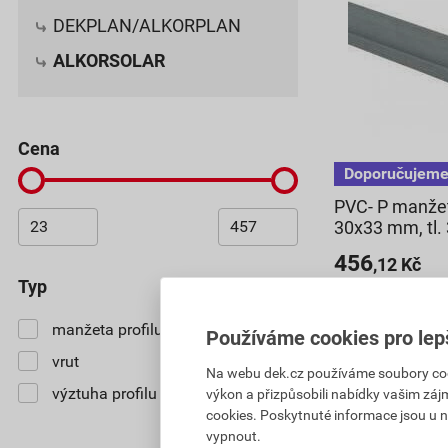
DEKPLAN/ALKORPLAN
ALKORSOLAR
cena
PVC- P manže
30x33 mm, tl.
456
,12
Kč
typ
cena za bm s D
1 800,48 Kč
manžeta profilu
1
Používáme cookies pro lep
1 368
,36
K
vrut
1
cena za ks s D
Na webu dek.cz používáme soubory cooki
výztuha profilu
1
výkon a přizpůsobili nabídky vašim záj
V centrálním sk
cookies. Poskytnuté informace jsou u n
Můžete mít 11. 8
vypnout.