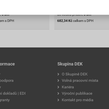
ks
ks
Do košíku
e
3
bm
do košíku přidáte
3
bm
kem s DPH
682,34
Kč
celkem s DPH
formace
Skupina DEK
y
O Skupině DEK
 podpora
Volná pracovní místa
y
Kariéra
í dokladů | EDI
Výroční publikace
granty
Kontakt pro média