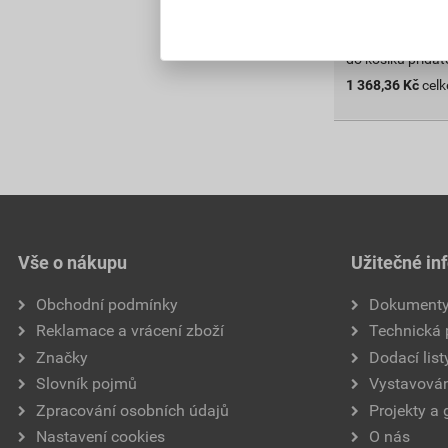
do košíku přidát
1 368,36
Kč
cel
Vše o nákupu
Užitečné in
Obchodní podmínky
Dokument
Reklamace a vrácení zboží
Technická
Značky
Dodací list
Slovník pojmů
Vystavován
Zpracování osobních údajů
Projekty a 
Nastavení cookies
O nás