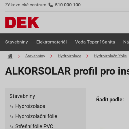
Zákaznické centrum
510 000 100
Stavebniny
Elektromateriál
Voda Topení Sanita
Ná
Stavebniny
Hydroizolace
Hydroizolační fólie
ALKORSOLAR profil pro in
Stavebniny
Řadit podle:
Hydroizolace
Hydroizolační fólie
Střešní fólie PVC