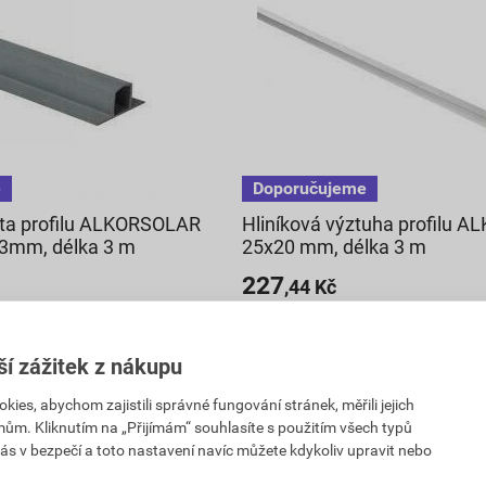
ta profilu ALKORSOLAR
Hliníková výztuha profilu 
 3mm, délka 3 m
25x20 mm, délka 3 m
227
,44
Kč
PH
cena za bm s DPH
897,82 Kč
ší zážitek z nákupu
682
č
,34
Kč
PH
cena za ks s DPH
es, abychom zajistili správné fungování stránek, měřili jejich
mům. Kliknutím na „Přijímám“ souhlasíte s použitím všech typů
ladu
V centrálním skladu
ás v bezpečí a toto nastavení navíc můžete kdykoliv upravit nebo
. v prodejně
Můžete mít 11. 8. v prodejně