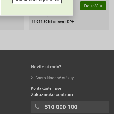
bal.
Do košíku
Do košíku
do košíku přidáte
500
ks
11 954,80
Kč
celkem s DPH
Nevíte si rady?
Často kladené otázky
Kontaktujte naše
Zákaznické centrum
510 000 100