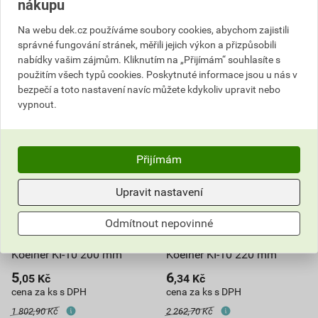
Poptat
Poptat
nákupu
do košíku přidáte
250
ks
do košíku přidáte
250
ks
Na webu dek.cz používáme soubory cookies, abychom zajistili
938,05
Kč
celkem s DPH
1 113,81
Kč
celkem s DPH
správné fungování stránek, měřili jejich výkon a přizpůsobili
nabídky vašim zájmům. Kliknutím na „Přijímám“ souhlasíte s
použitím všech typů cookies. Poskytnuté informace jsou u nás v
bezpečí a toto nastavení navíc můžete kdykoliv upravit nebo
vypnout.
Přijímám
Upravit nastavení
Odmítnout nepovinné
Hmoždinka zatloukací
Hmoždinka zatloukací
Koelner KI-10 200 mm
Koelner KI-10 220 mm
5
6
,05
Kč
,34
Kč
cena za ks s DPH
cena za ks s DPH
1 802,90 Kč
2 262,70 Kč