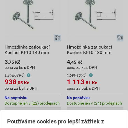
Hmoždinka zatloukací
Hmoždinka zatloukací
Koelner KI-10 140 mm
Koelner KI-10 180 mm
3
4
,75
Kč
,45
Kč
cena za ks s DPH
cena za ks s DPH
1 340,08 Kč
1 591,15 Kč
938
1 113
,05
Kč
,81
Kč
cena za bal. s DPH
cena za bal. s DPH
Na poptávku
Na poptávku
Dostupné jen v (22) prodejnách
Dostupné jen v (24) prodejnách
bal.
bal.
Používáme cookies pro lepší zážitek z