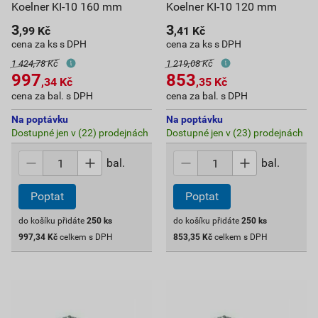
Koelner KI-10 160 mm
Koelner KI-10 120 mm
3
3
,99
Kč
,41
Kč
cena za ks s DPH
cena za ks s DPH
1 424,78 Kč
1 219,08 Kč
997
853
,34
Kč
,35
Kč
cena za bal. s DPH
cena za bal. s DPH
Na poptávku
Na poptávku
Dostupné jen v (22) prodejnách
Dostupné jen v (23) prodejnách
bal.
bal.
Poptat
Poptat
do košíku přidáte
250
ks
do košíku přidáte
250
ks
997,34
Kč
celkem s DPH
853,35
Kč
celkem s DPH