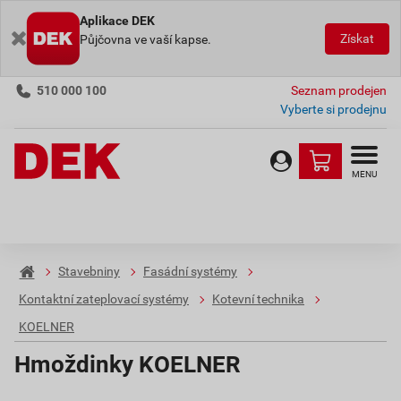
Aplikace DEK
Získat
Půjčovna ve vaší kapse.
510 000 100
Seznam prodejen
Vyberte si prodejnu
MENU
Stavebniny
Fasádní systémy
Kontaktní zateplovací systémy
Kotevní technika
KOELNER
Hmoždinky KOELNER