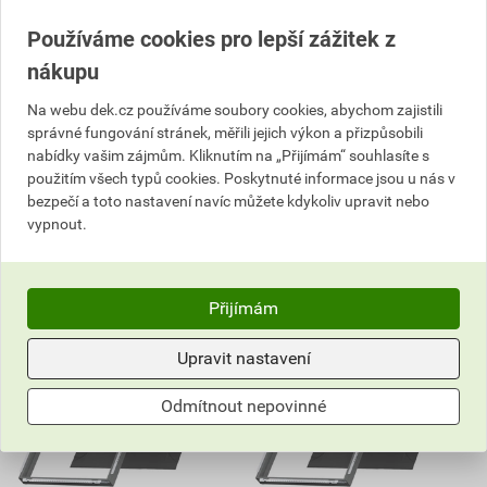
1 790,00 Kč
2 000,00 Kč
1 664
1 860
Používáme cookies pro lepší zážitek z
,71
Kč
,00
Kč
cena za ks s DPH
cena za ks s DPH
nákupu
Na poptávku
Na poptávku
Na webu dek.cz používáme soubory cookies, abychom zajistili
správné fungování stránek, měřili jejich výkon a přizpůsobili
ks
ks
nabídky vašim zájmům. Kliknutím na „Přijímám“ souhlasíte s
použitím všech typů cookies. Poskytnuté informace jsou u nás v
Poptat
Poptat
bezpečí a toto nastavení navíc můžete kdykoliv upravit nebo
vypnout.
1 664,71
Kč
celkem s DPH
1 860,00
Kč
celkem s DPH
Přijímám
Upravit nastavení
Odmítnout nepovinné