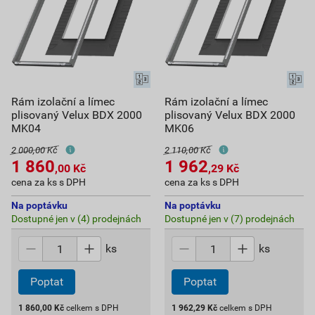
Rám izolační a límec
Rám izolační a límec
plisovaný Velux BDX 2000
plisovaný Velux BDX 2000
MK04
MK06
2 000,00 Kč
2 110,00 Kč
1 860
1 962
,00
Kč
,29
Kč
cena za ks s DPH
cena za ks s DPH
Na poptávku
Na poptávku
Dostupné jen v (4) prodejnách
Dostupné jen v (7) prodejnách
ks
ks
Poptat
Poptat
1 860,00
Kč
celkem s DPH
1 962,29
Kč
celkem s DPH