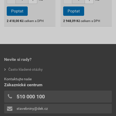
Poptat
Poptat
2 418,00
Kč
celkem s DPH
2 948,09
Kč
celkem s DPH
Nevíte si rady?
Často kladené otázky
Kontaktujte naše
Zákaznické centrum
510 000 100
stavebniny@dek.cz