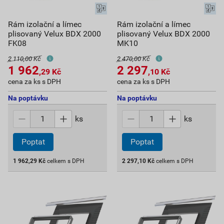
Rám izolační a límec
Rám izolační a límec
plisovaný Velux BDX 2000
plisovaný Velux BDX 2000
FK08
MK10
2 110,00 Kč
2 470,00 Kč
1 962
2 297
,29
Kč
,10
Kč
cena za ks s DPH
cena za ks s DPH
Na poptávku
Na poptávku
ks
ks
Poptat
Poptat
1 962,29
Kč
celkem s DPH
2 297,10
Kč
celkem s DPH