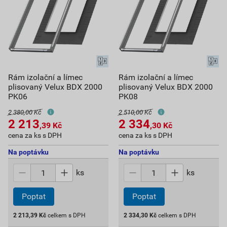
Rám izolační a límec
Rám izolační a límec
plisovaný Velux BDX 2000
plisovaný Velux BDX 2000
PK06
PK08
2 380,00 Kč
2 510,00 Kč
2 213
2 334
,39
Kč
,30
Kč
cena za ks s DPH
cena za ks s DPH
Na poptávku
Na poptávku
ks
ks
Poptat
Poptat
2 213,39
Kč
celkem s DPH
2 334,30
Kč
celkem s DPH