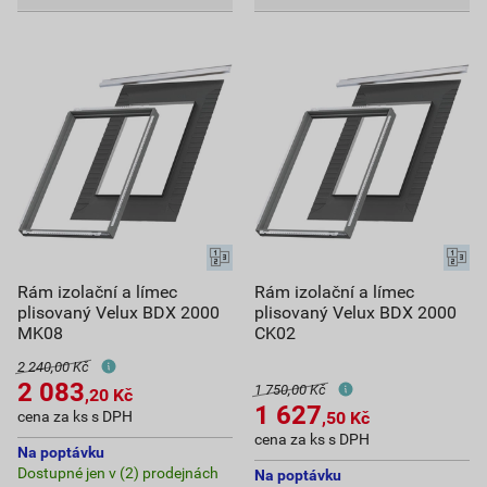
Rám izolační a límec
Rám izolační a límec
plisovaný Velux BDX 2000
plisovaný Velux BDX 2000
MK08
CK02
2 240,00 Kč
2 083
1 750,00 Kč
,20
Kč
1 627
cena za ks s DPH
,50
Kč
cena za ks s DPH
Na poptávku
Dostupné jen v (2) prodejnách
Na poptávku