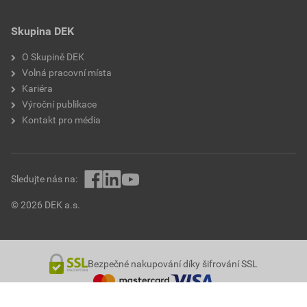
Skupina DEK
O Skupině DEK
Volná pracovní místa
Kariéra
Výroční publikace
Kontakt pro média
Sledujte nás na:
© 2026 DEK a.s.
Bezpečné nakupování díky šifrování SSL