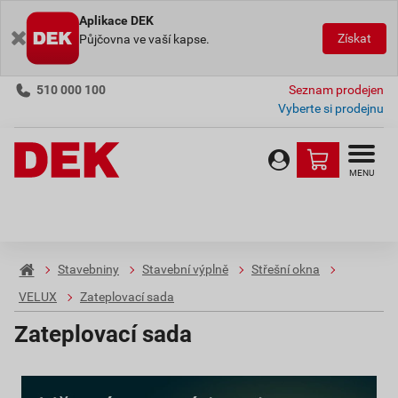
Aplikace DEK
Získat
Půjčovna ve vaší kapse.
510 000 100
Seznam prodejen
Vyberte si prodejnu
MENU
Stavebniny
Stavební výplně
Střešní okna
VELUX
Zateplovací sada
Zateplovací sada