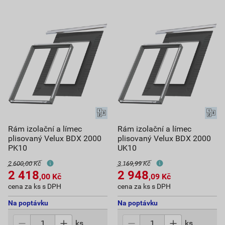
Rám izolační a límec
Rám izolační a límec
plisovaný Velux BDX 2000
plisovaný Velux BDX 2000
PK10
UK10
2 600,00 Kč
3 169,99 Kč
2 418
2 948
,00
Kč
,09
Kč
cena za ks s DPH
cena za ks s DPH
Na poptávku
Na poptávku
ks
ks