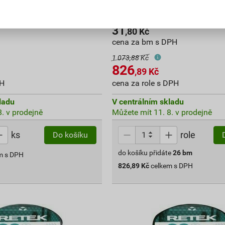
 stínicí RETEK PREMIUM
Plotová výplň stínicí RETE
AL 8019 (26 m/bal.)
cihlová RAL 8023 (26 m/bal.
31
,80
Kč
cena za bm s DPH
1 073,88 Kč
826
,89
Kč
PH
cena za role s DPH
ladu
V centrálním skladu
. v prodejně
Můžete mít 11. 8. v prodejně
ks
role
Do košíku
do košíku přidáte
26
bm
m s DPH
826,89
Kč
celkem s DPH