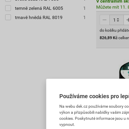
V centrálním sk
Můžete mít 11. 8
temně zelená RAL 6005
1
tmavě hnědá RAL 8019
1
do košíku přidát
826,89
Kč
celke
Používáme cookies pro lep
Na webu dek.cz používáme soubory cooki
výkon a přizpůsobili nabídky vašim záj
cookies. Poskytnuté informace jsou u n
vypnout.