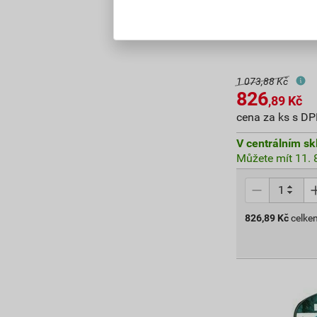
Plotová výplň
tmavě hnědá R
1 073,88 Kč
826
,89
Kč
cena za ks s D
V centrálním sk
Můžete mít 11. 8
826,89
Kč
celke