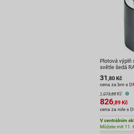
Plotová výplň
světle šedá R
31
,80
Kč
cena za bm s D
1 073,88 Kč
826
,89
Kč
cena za role s 
V centrálním sk
Můžete mít 11. 8