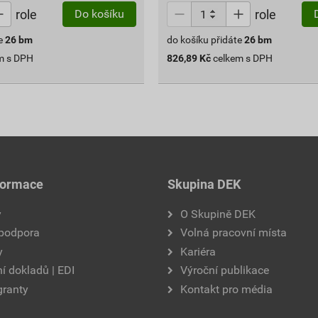
role
role
Do košíku
e
26
bm
do košíku přidáte
26
bm
m s DPH
826,89
Kč
celkem s DPH
formace
Skupina DEK
y
O Skupině DEK
 podpora
Volná pracovní místa
y
Kariéra
í dokladů | EDI
Výroční publikace
granty
Kontakt pro média