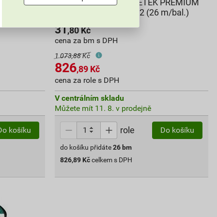
K PREMIUM
Plotová výplň stínicí RETEK PREMIUM
)
středně šedá RAL 7012 (26 m/bal.)
31
,80
Kč
cena za bm s DPH
1 073,88 Kč
826
,89
Kč
cena za role s DPH
V centrálním skladu
Můžete mít 11. 8. v prodejně
role
Do košíku
Do košíku
do košíku přidáte
26
bm
826,89
Kč
celkem s DPH