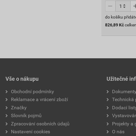
do košíku přidát
826,89
Kč
celke
Vše o nákupu
Užitečné in
Obchodní podmínky
Dokument
Reklamace a vrácení zboží
Technická
Značky
Dodací list
Slovník pojmů
Vystavován
Zpracování osobních údajů
Projekty a 
Nastavení cookies
O nás