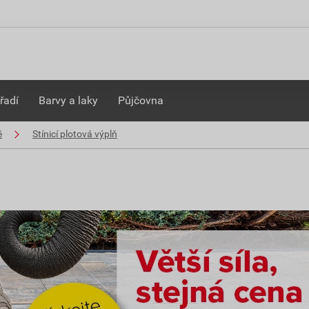
řadí
Barvy a laky
Půjčovna
ě
Stínicí plotová výplň