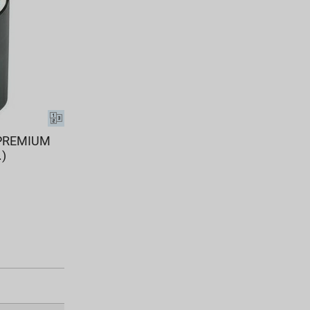
K PREMIUM
.)