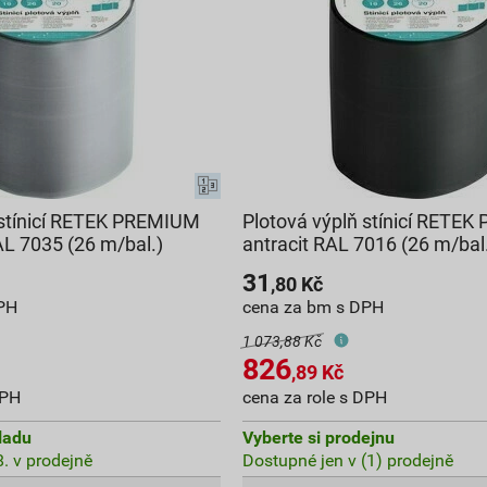
 stínicí RETEK PREMIUM
Plotová výplň stínicí RETE
AL 7035 (26 m/bal.)
antracit RAL 7016 (26 m/bal
31
,80
Kč
PH
cena za bm s DPH
1 073,88 Kč
826
,89
Kč
DPH
cena za role s DPH
ladu
Vyberte si prodejnu
. v prodejně
Dostupné jen v (1) prodejně