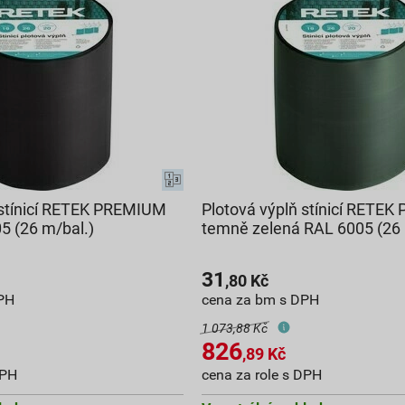
 stínicí RETEK PREMIUM
Plotová výplň stínicí RETE
5 (26 m/bal.)
temně zelená RAL 6005 (26 
31
,80
Kč
PH
cena za bm s DPH
1 073,88 Kč
826
,89
Kč
DPH
cena za role s DPH