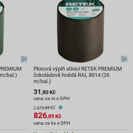
K PREMIUM
Plotová výplň stínicí RETEK PREMIUM
m/bal.)
čokoládově hnědá RAL 8014 (26
m/bal.)
31
,80
Kč
cena za m s DPH
1 073,88 Kč
826
,89
Kč
cena za ks s DPH