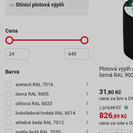
Stínicí plotová výplň
cena
Plotová výplň
barva
černá RAL 900
antracit RAL 7016
1
31
,80
Kč
černá RAL 9005
1
cena za bm s D
cihlová RAL 8023
1
1 073,88 Kč
čokoládově hnědá RAL 8014
1
826
,89
Kč
středně šedá RAL 7012
1
cena za role s 
světle šedá RAL 7035
1