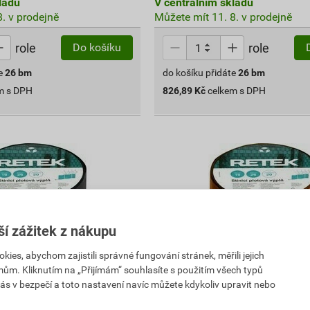
ladu
V centrálním skladu
. v prodejně
Můžete mít 11. 8. v prodejně
role
role
Do košíku
e
26
bm
do košíku přidáte
26
bm
m s DPH
826,89
Kč
celkem s DPH
ší zážitek z nákupu
es, abychom zajistili správné fungování stránek, měřili jejich
mům. Kliknutím na „Přijímám“ souhlasíte s použitím všech typů
ás v bezpečí a toto nastavení navíc můžete kdykoliv upravit nebo