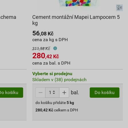
tachema
Cement montážní Mapei Lampocem 5
kg
56
,08
Kč
cena za kg s DPH
311,58 Kč
280
,42
Kč
cena za bal. s DPH
Vyberte si prodejnu
Skladem v (38) prodejnách
bal.
Do košíku
Do košíku
do košíku přidáte
5
kg
280,42
Kč
celkem s DPH