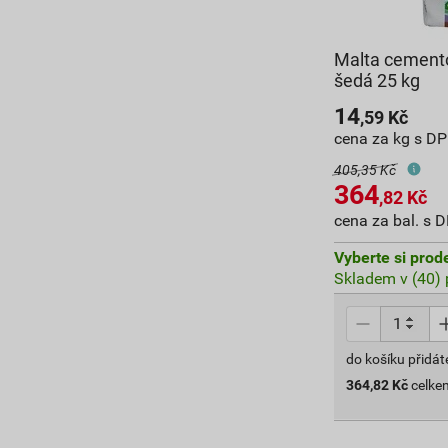
Malta cemento
šedá 25 kg
14
,59
Kč
cena za kg s D
405,35 Kč
364
,82
Kč
cena za bal. s 
Vyberte si prod
Skladem v (40) 
do košíku přidát
364,82
Kč
celke