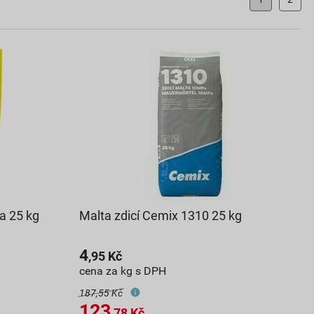
a 25 kg
Malta zdicí Cemix 1310 25 kg
4
,95
Kč
cena za kg s DPH
187,55 Kč
123
,78
Kč