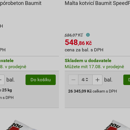
a pórobeton Baumit
Malta kotvicí Baumit SpeedF
g
PH
686,07 Kč
548
,86
Kč
DPH
cena za bal. s DPH
vatele
Skladem u dodavatele
8. v prodejně
Můžete mít 17.08. v prodejně
bal.
bal.
Do košíku
e
25
kg
26 345,09
Kč
celkem s DPH
m s DPH