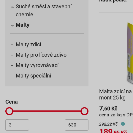
Suché směsi a stavební
chemie
Malty
Malty zdicí
Malty pro lícové zdivo
Malty vyrovnávací
Malty speciální
Malta zdicí n
mont 25 kg
cena
7
,60
Kč
cena za kg s D
292,22 Kč
189
,95
Kč