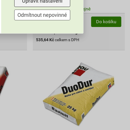
Upravit nastavení
V centrálním skladu
Můžete mít 10. 8. v prodejně
Odmítnout nepovinné
ks
Do košíku
Do košíku
do košíku přidáte
25
kg
535,64
Kč
celkem s DPH