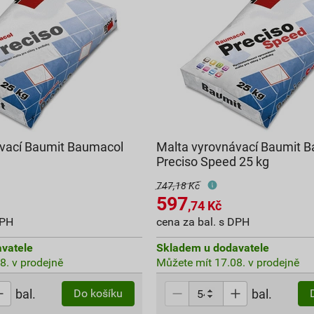
ávací Baumit Baumacol
Malta vyrovnávací Baumit 
Preciso Speed 25 kg
747,18 Kč
597
,74
Kč
DPH
cena za bal. s DPH
vatele
Skladem u dodavatele
8. v prodejně
Můžete mít 17.08. v prodejně
bal.
bal.
Do košíku