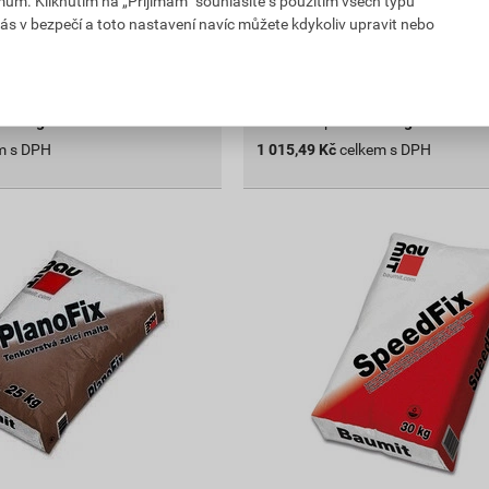
mům. Kliknutím na „Přijímám“ souhlasíte s použitím všech typů
ejnu
Vyberte si prodejnu
ás v bezpečí a toto nastavení navíc můžete kdykoliv upravit nebo
prodejnách
Skladem v (32) prodejnách
bal.
bal.
Do košíku
e
25
kg
do košíku přidáte
25
kg
m s DPH
1 015,49
Kč
celkem s DPH