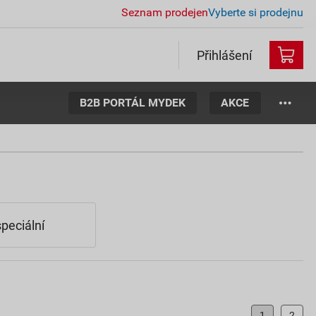
Seznam prodejen
Vyberte si prodejnu
Přihlášení
B2B PORTÁL MYDEK
AKCE
peciální
1
2