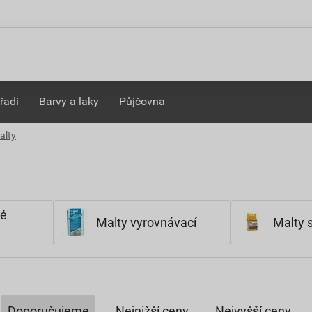
řadí
Barvy a laky
Půjčovna
alty
vé
Malty vyrovnávací
Malty s
Doporučujeme
Nejnižší ceny
Nejvyšší ceny