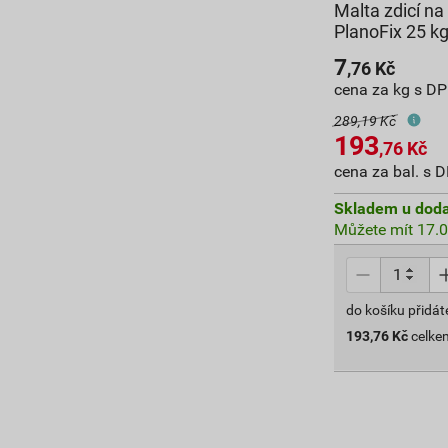
Malta zdicí n
PlanoFix 25 k
7
,76
Kč
cena za kg s D
289,19 Kč
193
,76
Kč
cena za bal. s 
Skladem u doda
Můžete mít 17.0
do košíku přidát
193,76
Kč
celke