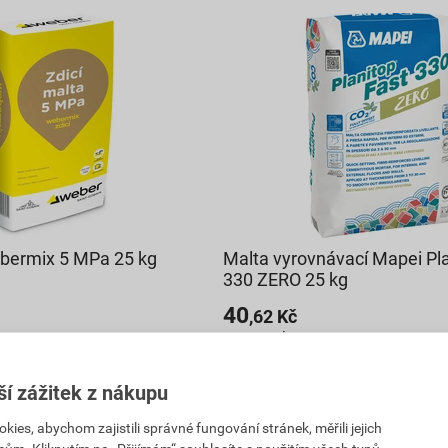
ebermix 5 MPa 25 kg
Malta vyrovnávací Mapei Pla
330 ZERO 25 kg
40
,62
Kč
PH
cena za kg s DPH
1 128,33 Kč
1 015
ší zážitek z nákupu
,49
Kč
DPH
cena za bal. s DPH
es, abychom zajistili správné fungování stránek, měřili jejich