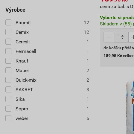
cena za bal. s 
výrobce
Vyberte si prod
Baumit
12
Skladem v (55) 
Cemix
12
Ceresit
1
do košíku přidát
Fermacell
1
189,95
Kč
celke
Knauf
1
Mapei
2
Quick-mix
2
SAKRET
3
Sika
1
Sopro
1
weber
6