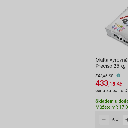
Malta vyrovn
Preciso 25 kg
541,48 Kč
433
,18
Kč
cena za bal. s 
Skladem u doda
Můžete mít 17.0