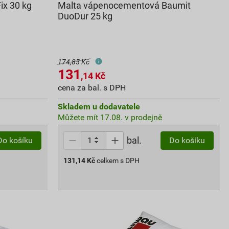
ix 30 kg
Malta vápenocementová Baumit
DuoDur 25 kg
174,85 Kč
131
,14
Kč
cena za bal. s DPH
Skladem u dodavatele
Můžete mít 17.08. v prodejně
bal.
Do košíku
Do košíku
131,14
Kč
celkem s DPH