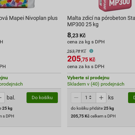
vá Mapei Nivoplan plus
Malta zdicí na pórobeton S
MP300 25 kg
8
,23
Kč
PH
cena za kg s DPH
263,78 Kč
205
,75
Kč
DPH
cena za ks s DPH
ejnu
Vyberte si prodejnu
prodejnách
Skladem v (40) prodejnách
bal.
ks
Do košíku
e
25
kg
do košíku přidáte
25
kg
m s DPH
205,75
Kč
celkem s DPH