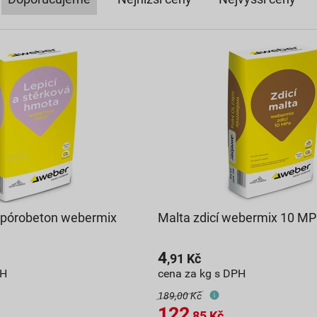
a pórobeton webermix
Malta zdicí webermix 10 MP
4
,91
Kč
PH
cena za kg s DPH
189,00 Kč
122
,85
Kč