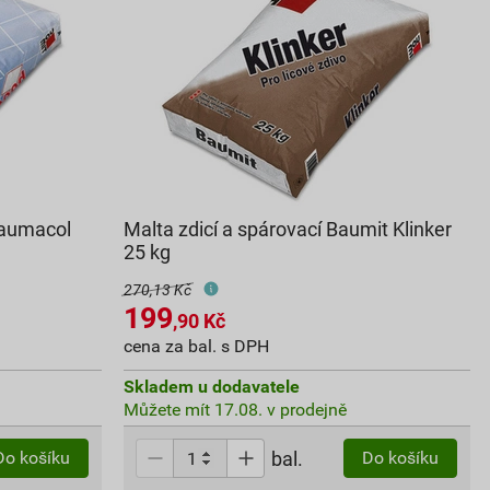
Baumacol
Malta zdicí a spárovací Baumit Klinker
25 kg
270,13 Kč
199
,90
Kč
cena za bal. s DPH
Skladem u dodavatele
Můžete mít 17.08. v prodejně
bal.
Do košíku
Do košíku