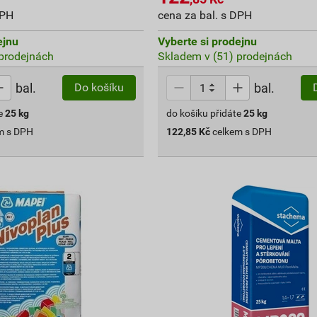
DPH
cena za bal. s DPH
ejnu
Vyberte si prodejnu
prodejnách
Skladem v (51) prodejnách
bal.
bal.
Do košíku
e
25
kg
do košíku přidáte
25
kg
m s DPH
122,85
Kč
celkem s DPH