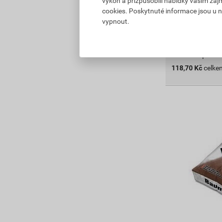
výkon a přizpůsobili nabídky vašim záj
Vyberte si prod
cookies. Poskytnuté informace jsou u n
Skladem v (37) 
vypnout.
do košíku přidát
118,70
Kč
celke