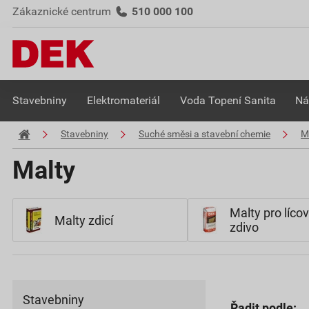
Zákaznické centrum
510 000 100
Stavebniny
Elektromateriál
Voda Topení Sanita
Ná
Stavebniny
Suché směsi a stavební chemie
M
Malty
Malty pro líco
Malty zdicí
zdivo
Stavebniny
Řadit podle: