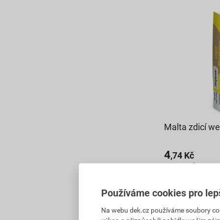
Malta zdicí w
4
,74
Kč
cena za kg s D
182,63 Kč
118
Používáme cookies pro lep
,70
Kč
cena za bal. s 
Na webu dek.cz používáme soubory cooki