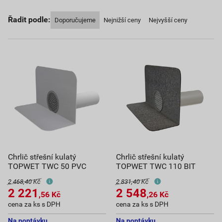
Řadit podle:
Doporučujeme
Nejnižší ceny
Nejvyšší ceny
Chrlič střešní kulatý
Chrlič střešní kulatý
TOPWET TWC 50 PVC
TOPWET TWC 110 BIT
2 468,40 Kč
2 831,40 Kč
2 221
2 548
,56
Kč
,26
Kč
cena za ks s DPH
cena za ks s DPH
Na poptávku
Na poptávku