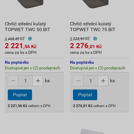
Chrlič střešní kulatý
Chrlič střešní kulatý
TOPWET TWC 50 BIT
TOPWET TWC 75 BIT
2 468,40 Kč
2 528,90 Kč
2 221
2 276
,56
Kč
,01
Kč
cena za ks s DPH
cena za ks s DPH
Na poptávku
Na poptávku
Dostupné jen v (2) prodejnách
Dostupné jen v (3) prodejnách
ks
ks
Poptat
Poptat
2 221,56
Kč
celkem s DPH
2 276,01
Kč
celkem s DPH