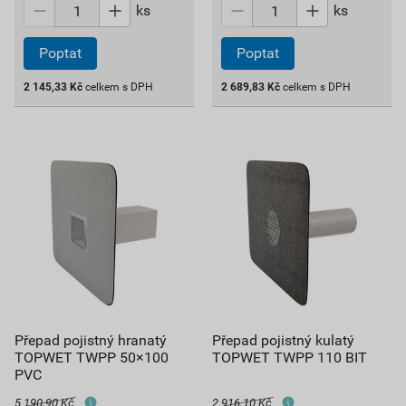
ks
ks
Poptat
Poptat
2 145,33
Kč
celkem s DPH
2 689,83
Kč
celkem s DPH
Přepad pojistný hranatý
Přepad pojistný kulatý
TOPWET TWPP 50×100
TOPWET TWPP 110 BIT
PVC
5 190,90 Kč
2 916,10 Kč