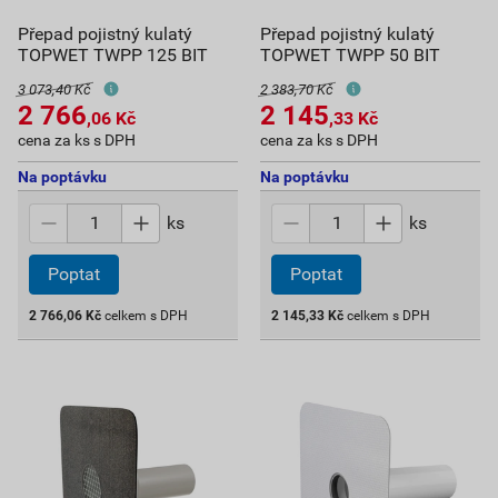
Přepad pojistný kulatý
Přepad pojistný kulatý
TOPWET TWPP 125 BIT
TOPWET TWPP 50 BIT
3 073,40 Kč
2 383,70 Kč
2 766
2 145
,06
Kč
,33
Kč
cena za ks s DPH
cena za ks s DPH
Na poptávku
Na poptávku
ks
ks
Poptat
Poptat
2 766,06
Kč
celkem s DPH
2 145,33
Kč
celkem s DPH