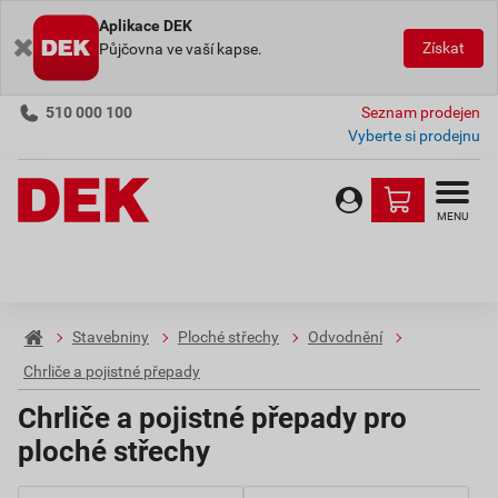
Aplikace DEK
Získat
Půjčovna ve vaší kapse.
510 000 100
Seznam prodejen
Vyberte si prodejnu
MENU
Stavebniny
Ploché střechy
Odvodnění
Chrliče a pojistné přepady
Chrliče a pojistné přepady pro
ploché střechy