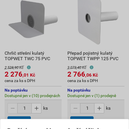
Chrlič střešní kulatý
Přepad pojistný kulatý
TOPWET TWC 75 PVC
TOPWET TWPP 125 PVC
2 528,90 Kč
3 073,40 Kč
2 276
2 766
,01
Kč
,06
Kč
cena za ks s DPH
cena za ks s DPH
Na poptávku
Na poptávku
Dostupné jen v (10) prodejnách
Dostupné jen v (1) prodejně
ks
ks
Poptat
Poptat