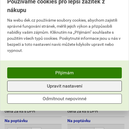
Používáme cookies pro lepší zážitek z
2 276,01
Kč
celkem s DPH
2 766,06
Kč
celkem s DPH
nákupu
Na webu dek.cz používáme soubory cookies, abychom zajistili
správné fungování stránek, měřili jejich výkon a přizpůsobili
nabídky vašim zájmům. Kliknutím na „Přijímám“ souhlasíte s
použitím všech typů cookies. Poskytnuté informace jsou u nás v
bezpečí a toto nastavení navíc můžete kdykoliv upravit nebo
vypnout.
Přijímám
Přepad pojistný kulatý
Chrlič střešní kulatý
Upravit nastavení
TOPWET TWPP 50 PVC
TOPWET TWC 125 BIT
Odmítnout nepovinné
2 383,70 Kč
2 988,70 Kč
2 145
2 689
,33
Kč
,83
Kč
cena za ks s DPH
cena za ks s DPH
Na poptávku
Na poptávku