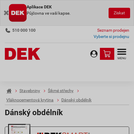
Aplikace DEK
Získat
Půjčovna ve vaší kapse.
510 000 100
Seznam prodejen
Vyberte si prodejnu
MENU
Stavebniny
Šikmé střechy
Vláknocementová krytina
Dánský obdélník
Dánský obdélník