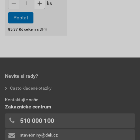
ks
Poptat
85,37
Kč
celkem s DPH
Nevíte si rady?
Často kladené otázky
Kontaktujte naše
Zákaznické centrum
510 000 100
stavebniny@dek.cz