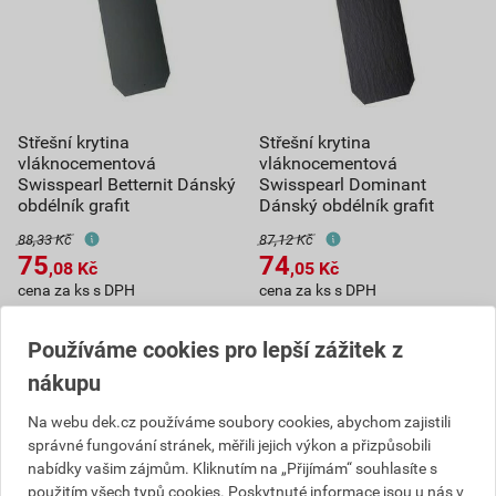
Střešní krytina
Střešní krytina
vláknocementová
vláknocementová
Swisspearl Betternit Dánský
Swisspearl Dominant
obdélník grafit
Dánský obdélník grafit
88,33 Kč
87,12 Kč
75
74
,08
Kč
,05
Kč
cena za ks s DPH
cena za ks s DPH
Na poptávku
Na poptávku
Používáme cookies pro lepší zážitek z
ks
ks
nákupu
Poptat
Poptat
Na webu dek.cz používáme soubory cookies, abychom zajistili
správné fungování stránek, měřili jejich výkon a přizpůsobili
75,08
Kč
celkem s DPH
74,05
Kč
celkem s DPH
nabídky vašim zájmům. Kliknutím na „Přijímám“ souhlasíte s
použitím všech typů cookies. Poskytnuté informace jsou u nás v