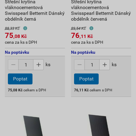
Střešní krytina
Střešní krytina
vláknocementová
vláknocementová
Swisspearl Betternit Dánský
Swisspearl Betternit Dánský
obdélník černá
obdélník červená
88,33 Kč
89,54 Kč
75
76
,08
Kč
,11
Kč
cena za ks s DPH
cena za ks s DPH
Na poptávku
Na poptávku
ks
ks
Poptat
Poptat
75,08
Kč
celkem s DPH
76,11
Kč
celkem s DPH