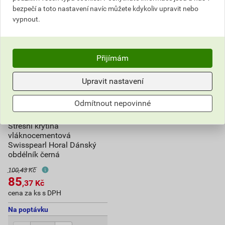
bezpečí a toto nastavení navíc můžete kdykoliv upravit nebo
vypnout.
Přijímám
Upravit nastavení
Odmítnout nepovinné
Střešní krytina
vláknocementová
Swisspearl Horal Dánský
obdélník černá
100,43 Kč
85
,37
Kč
cena za ks s DPH
Na poptávku