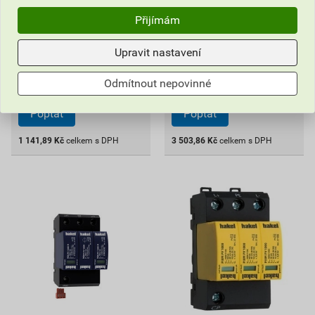
1 141
3 503
,89
Kč
,86
Kč
Přijímám
cena za ks s DPH
cena za ks s DPH
Upravit nastavení
Na poptávku
Na poptávku
ks
ks
Odmítnout nepovinné
Poptat
Poptat
1 141,89
Kč
celkem s DPH
3 503,86
Kč
celkem s DPH