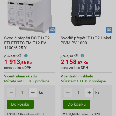
Svodič přepětí DC T1+T2
Svodič přepětí T1+T2 Hakel
ETI ETITEC EM T12 PV
PIVM PV 1000
1100/6,25 Y
2 391,83 Kč
2 916,93 Kč
1 913
2 158
,56
Kč
,67
Kč
cena za ks s DPH
cena za ks s DPH
V centrálním skladu
V centrálním skladu
Můžete mít 11. 8. v prodejně
Můžete mít 11. 8. v prodejně
ks
ks
Do košíku
Do košíku
1 913,57
Kč
celkem s DPH
2 158,68
Kč
celkem s DPH