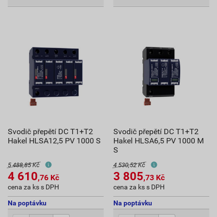
Svodič přepětí DC T1+T2
Svodič přepětí DC T1+T2
Hakel HLSA12,5 PV 1000 S
Hakel HLSA6,5 PV 1000 M
S
5 488,85 Kč
4 530,52 Kč
4 610
3 805
,76
Kč
,73
Kč
cena za ks s DPH
cena za ks s DPH
Na poptávku
Na poptávku