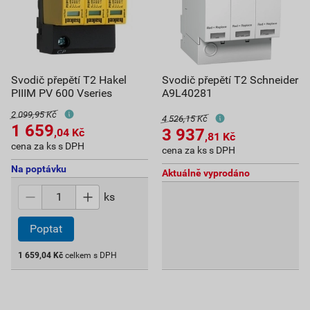
Svodič přepětí T2 Hakel
Svodič přepětí T2 Schneider
PIIIM PV 600 Vseries
A9L40281
2 099,95 Kč
4 526,15 Kč
1 659
3 937
,04
Kč
,81
Kč
cena za ks s DPH
cena za ks s DPH
Na poptávku
Aktuálně vyprodáno
ks
Poptat
1 659,04
Kč
celkem s DPH