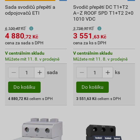
Sada svodičů přepětí a
Svodič přepětí DC T1+T2
odpojovačů ETI
A–Z ROOF SPD T1+T2 2+0
1010 VDC
6 100,40 Kč
3 738,30 Kč
4 880
3 551
,72
Kč
,63
Kč
cena za sada s DPH
cena za ks s DPH
V centrálním skladu
V centrálním skladu
Můžete mít 11. 8. v prodejně
Můžete mít 11. 8. v prodejně
sada
ks
Do košíku
Do košíku
4 880,72
Kč
celkem s DPH
3 551,63
Kč
celkem s DPH