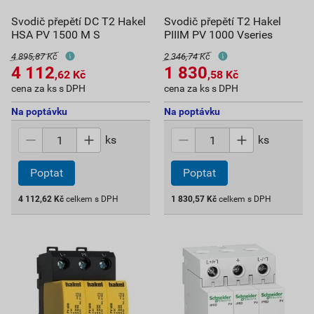
Svodič přepětí DC T2 Hakel
Svodič přepětí T2 Hakel
HSA PV 1500 M S
PIIIM PV 1000 Vseries
4 895,87 Kč
2 346,74 Kč
4 112
1 830
,62
Kč
,58
Kč
cena za ks s DPH
cena za ks s DPH
Na poptávku
Na poptávku
ks
ks
Poptat
Poptat
4 112,62
Kč
celkem s DPH
1 830,57
Kč
celkem s DPH