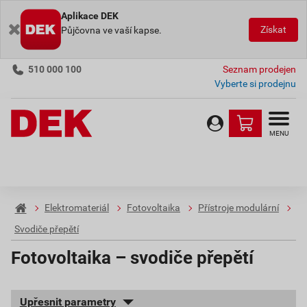
Aplikace DEK
Získat
Půjčovna ve vaší kapse.
510 000 100
Seznam prodejen
Vyberte si prodejnu
MENU
Elektromateriál
Fotovoltaika
Přístroje modulární
Svodiče přepětí
Fotovoltaika – svodiče přepětí
Upřesnit parametry