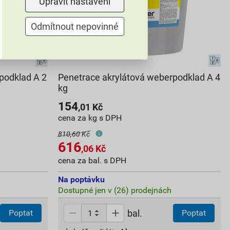
Upravit nastavení
Odmítnout nepovinné
podklad A 2
Penetrace akrylátová weberpodklad A 4
kg
154
,01
Kč
cena za kg s DPH
810,60 Kč
616
,06
Kč
cena za bal. s DPH
Na poptávku
Dostupné jen v (26) prodejnách
bal.
Poptat
Poptat