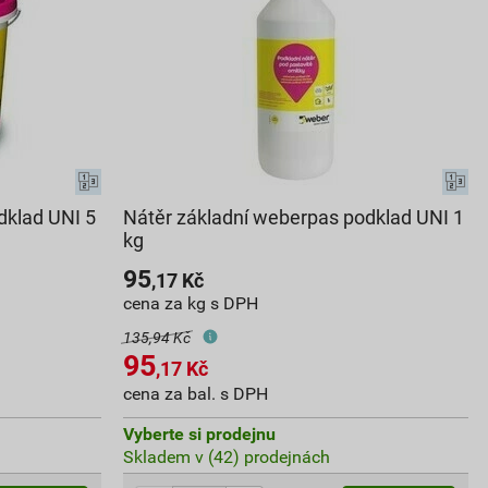
dklad UNI 5
Nátěr základní weberpas podklad UNI 1
kg
95
,17
Kč
cena za kg s DPH
135,94 Kč
95
,17
Kč
cena za bal. s DPH
Vyberte si prodejnu
Skladem v (42) prodejnách