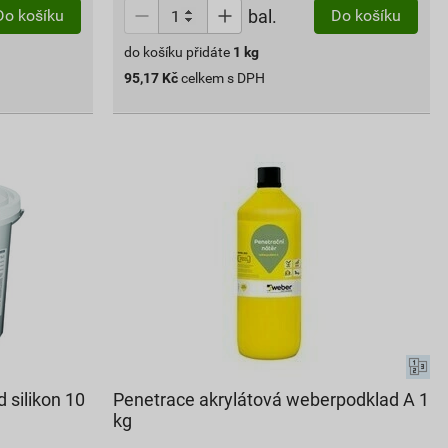
bal.
Do košíku
Do košíku
do košíku přidáte
1
kg
95,17
Kč
celkem s DPH
 silikon 10
Penetrace akrylátová weberpodklad A 1
kg