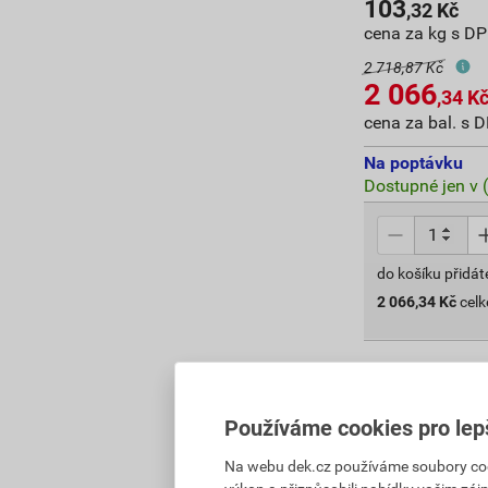
103
,32
Kč
cena za kg s D
2 718,87 Kč
2 066
,34
K
cena za bal. s 
Na poptávku
Dostupné jen v 
do košíku přidát
2 066,34
Kč
cel
Používáme cookies pro lep
Na webu dek.cz používáme soubory cooki