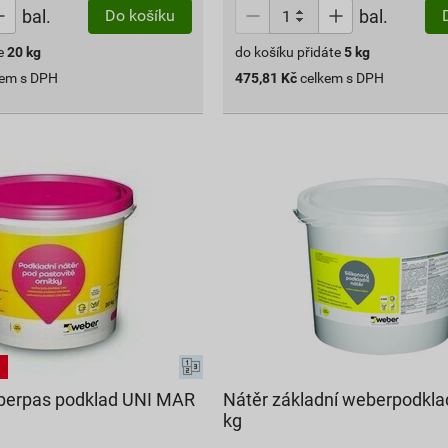
bal.
bal.
Do košíku
e
20
kg
do košíku přidáte
5
kg
kem s DPH
475,81
Kč
celkem s DPH
berpas podklad UNI MAR
Nátěr základní weberpodklad
kg