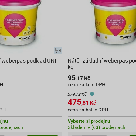
í weberpas podklad UNI
Nátěr základní weberpas po
kg
95
,17
Kč
PH
cena za kg s DPH
679,72 Kč
475
č
,81
Kč
DPH
cena za bal. s DPH
ejnu
Vyberte si prodejnu
prodejnách
Skladem v (63) prodejnách