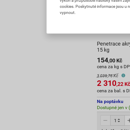
výkon a přizpůsobili nabídky vašim záj
cookies. Poskytnuté informace jsou u n
vypnout.
Penetrace akr
15 kg
154
,00
Kč
cena za kg s D
3 039,76 Kč
2 310
,22
K
cena za bal. s 
Na poptávku
Dostupné jen v 