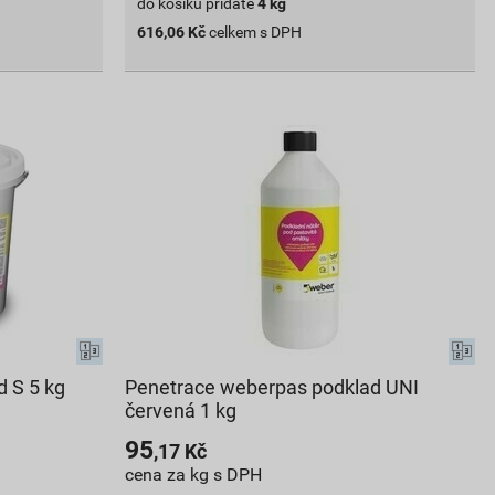
do košíku přidáte
4
kg
616,06
Kč
celkem s DPH
 S 5 kg
Penetrace weberpas podklad UNI
červená 1 kg
95
,17
Kč
cena za kg s DPH