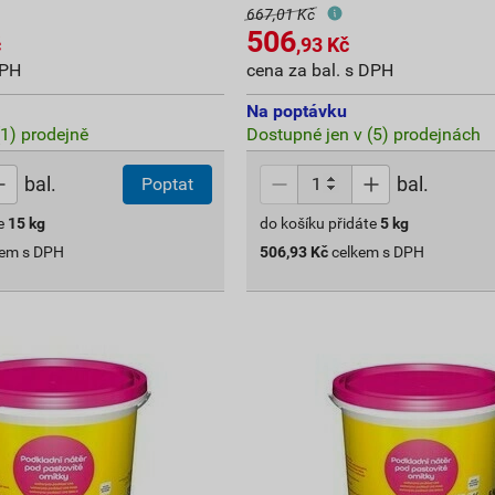
667,01 Kč
506
č
,93
Kč
DPH
cena za bal. s DPH
Na poptávku
(1) prodejně
Dostupné jen v (5) prodejnách
bal.
bal.
Poptat
e
15
kg
do košíku přidáte
5
kg
kem s DPH
506,93
Kč
celkem s DPH