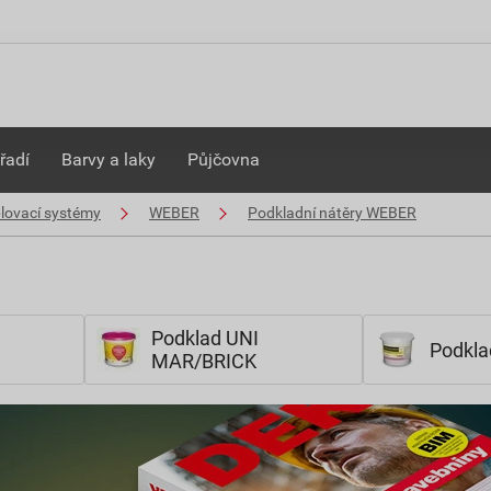
řadí
Barvy a laky
Půjčovna
plovací systémy
WEBER
Podkladní nátěry WEBER
Podklad UNI
Podkla
MAR/BRICK