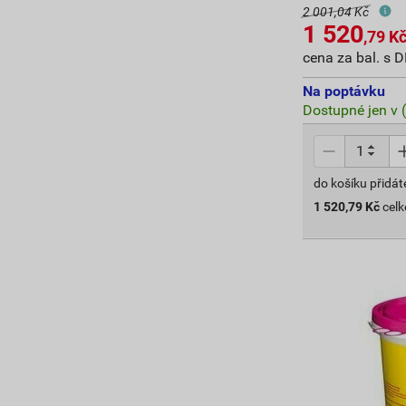
2 001,04 Kč
1 520
,79
K
cena za bal. s 
Na poptávku
Dostupné jen v 
do košíku přidát
1 520,79
Kč
cel