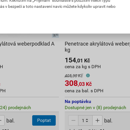
mům. Kliknutím na „Přijímám“ souhlasíte s použitím všech typů
ás v bezpečí a toto nastavení navíc můžete kdykoliv upravit nebo
ylátová weberpodklad A
Penetrace akrylátová weber
kg
154
,01
Kč
PH
cena za kg s DPH
405,30 Kč
308
č
,03
Kč
DPH
cena za bal. s DPH
Na poptávku
(24) prodejnách
Dostupné jen v (8) prodejnách
bal.
bal.
Poptat