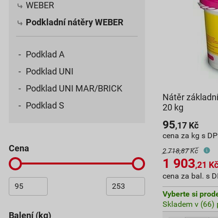
WEBER
Podkladní nátěry WEBER
Podklad A
Podklad UNI
Podklad UNI MAR/BRICK
Nátěr základn
Podklad S
20 kg
95
,17
Kč
cena za kg s D
cena
2 718,87 Kč
1 903
,21
K
cena za bal. s 
Vyberte si prod
Skladem v (66) 
balení (kg)