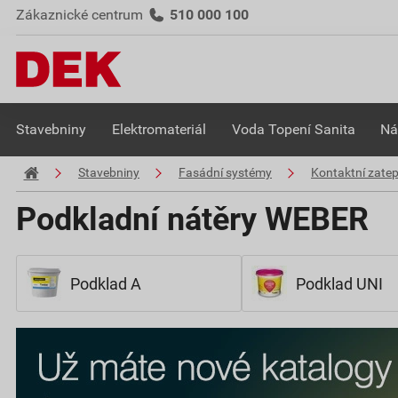
Zákaznické centrum
510 000 100
Stavebniny
Elektromateriál
Voda Topení Sanita
Ná
Stavebniny
Fasádní systémy
Kontaktní zate
Podkladní nátěry WEBER
Podklad A
Podklad UNI