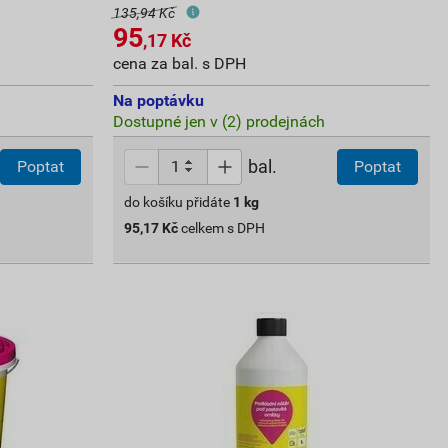
135,94 Kč
95
,17
Kč
cena za bal. s DPH
Na poptávku
Dostupné jen v (2) prodejnách
bal.
Poptat
Poptat
do košíku přidáte
1
kg
95,17
Kč
celkem s DPH