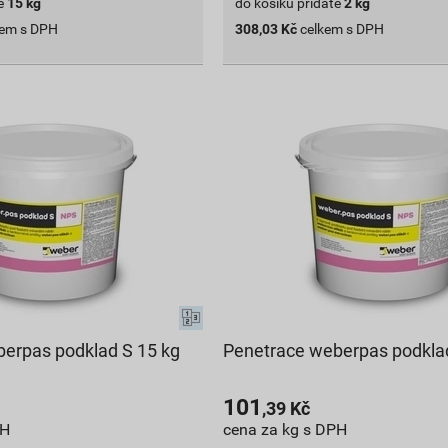
e
15
kg
do košíku přidáte
2
kg
kem s DPH
308,03
Kč
celkem s DPH
erpas podklad S 15 kg
Penetrace weberpas podklad
101
,39
Kč
PH
cena za kg s DPH