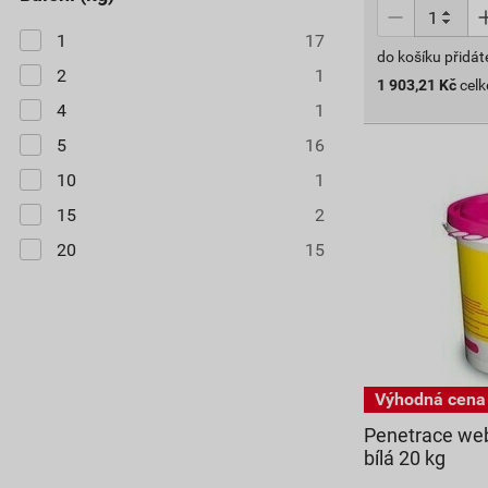
1
17
do košíku přidát
2
1
1 903,21
Kč
cel
4
1
5
16
10
1
15
2
20
15
Penetrace we
bílá 20 kg