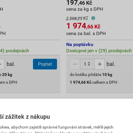
197
,46
Kč
PH
cena za kg s DPH
2 598,23 Kč
1 974
č
,66
Kč
DPH
cena za bal. s DPH
Na poptávku
(4) prodejnách
Dostupné jen v (29) prodejnách
bal.
bal.
Poptat
e
20
kg
do košíku přidáte
10
kg
kem s DPH
1 974,66
Kč
celkem s DPH
ší zážitek z nákupu
es, abychom zajistili správné fungování stránek, měřili jejich