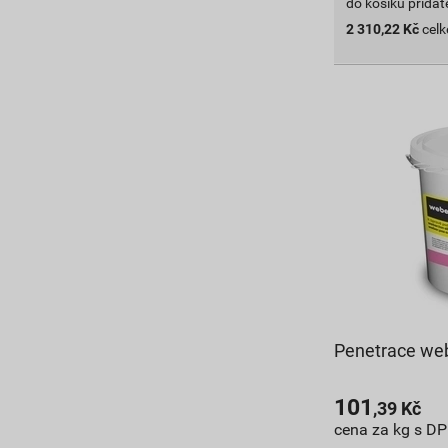
do košíku přidát
2 310,22
Kč
cel
Penetrace web
101
,39
Kč
cena za kg s D