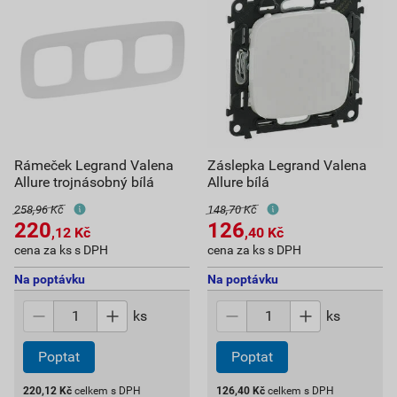
Rámeček Legrand Valena
Záslepka Legrand Valena
Allure trojnásobný bílá
Allure bílá
258,96 Kč
148,70 Kč
220
126
,12
Kč
,40
Kč
cena za ks s DPH
cena za ks s DPH
Na poptávku
Na poptávku
ks
ks
Poptat
Poptat
220,12
Kč
celkem s DPH
126,40
Kč
celkem s DPH