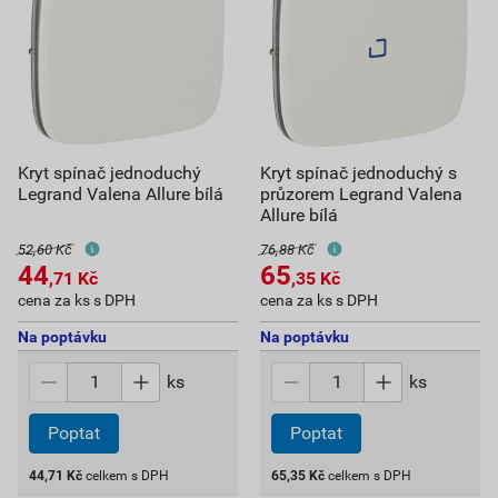
Kryt spínač jednoduchý
Kryt spínač jednoduchý s
Legrand Valena Allure bílá
průzorem Legrand Valena
Allure bílá
52,60 Kč
76,88 Kč
44
65
,71
Kč
,35
Kč
cena za ks s DPH
cena za ks s DPH
Na poptávku
Na poptávku
ks
ks
Poptat
Poptat
44,71
Kč
celkem s DPH
65,35
Kč
celkem s DPH