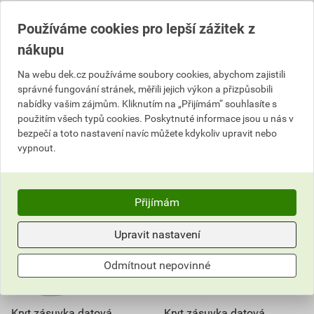
cena za ks s DPH
cena za ks s DPH
Používáme cookies pro lepší zážitek z
Na poptávku
Na poptávku
nákupu
ks
ks
Na webu dek.cz používáme soubory cookies, abychom zajistili
správné fungování stránek, měřili jejich výkon a přizpůsobili
Poptat
Poptat
nabídky vašim zájmům. Kliknutím na „Přijímám“ souhlasíte s
89,42
Kč
celkem s DPH
89,42
Kč
celkem s DPH
použitím všech typů cookies. Poskytnuté informace jsou u nás v
bezpečí a toto nastavení navíc můžete kdykoliv upravit nebo
vypnout.
Přijímám
Upravit nastavení
Odmítnout nepovinné
Kryt zásuvka datová
Kryt zásuvka datová