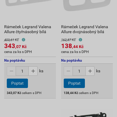
Rámeček Legrand Valena
Rámeček Legrand Valena
Allure čtyřnásobný bílá
Allure dvojnásobný bílá
403,61 Kč
162,87 Kč
343
138
,07
Kč
,44
Kč
cena za ks s DPH
cena za ks s DPH
Na poptávku
Na poptávku
ks
ks
Poptat
Poptat
343,07
Kč
celkem s DPH
138,44
Kč
celkem s DPH