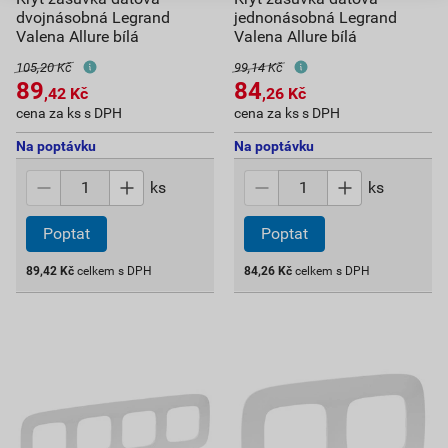
dvojnásobná Legrand
jednonásobná Legrand
Valena Allure bílá
Valena Allure bílá
105,20 Kč
99,14 Kč
89
84
,42
Kč
,26
Kč
cena za ks s DPH
cena za ks s DPH
Na poptávku
Na poptávku
ks
ks
Poptat
Poptat
89,42
Kč
celkem s DPH
84,26
Kč
celkem s DPH