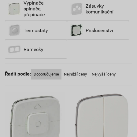
Vypínače,
Zásuvky
spínače,
komunikační
přepínače
Termostaty
Příslušenství
Rámečky
Řadit podle:
Doporučujeme
Nejnižší ceny
Nejvyšší ceny