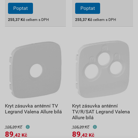
Poptat
Poptat
255,37
Kč
celkem s DPH
255,37
Kč
celkem s DPH
Kryt zásuvka anténní TV
Kryt zásuvka anténní
Legrand Valena Allure bílá
TV/R/SAT Legrand Valena
Allure bílá
105,20 Kč
105,20 Kč
89
89
,42
Kč
,42
Kč