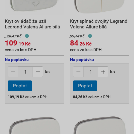
Kryt ovládač žaluzií
Kryt spínač dvojitý Legrand
Legrand Valena Allure bílá
Valena Allure bílá
128,47 Kč
99,14 Kč
109
84
,19
Kč
,26
Kč
cena za ks s DPH
cena za ks s DPH
Na poptávku
Na poptávku
ks
ks
Poptat
Poptat
109,19
Kč
celkem s DPH
84,26
Kč
celkem s DPH