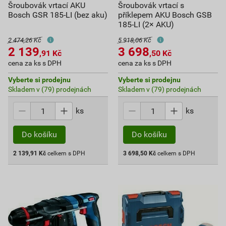
Šroubovák vrtací AKU
Šroubovák vrtací s
Bosch GSR 185-LI (bez aku)
příklepem AKU Bosch GSB
185-LI (2× AKU)
2 474,26 Kč
5 918,06 Kč
2 139
3 698
,91
Kč
,50
Kč
cena za ks s DPH
cena za ks s DPH
Vyberte si prodejnu
Vyberte si prodejnu
Skladem v (79) prodejnách
Skladem v (79) prodejnách
ks
ks
Do košíku
Do košíku
2 139,91
Kč
celkem s DPH
3 698,50
Kč
celkem s DPH