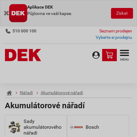
Aplikace DEK
Získat
Půjčovna ve vaší kapse.
510 000 100
Seznam prodejen
Vyberte si prodejnu
MENU
Nářadí
Akumulátorové nářadí
Akumulátorové nářadí
Sady
akumulátorového
Bosch
nářadí