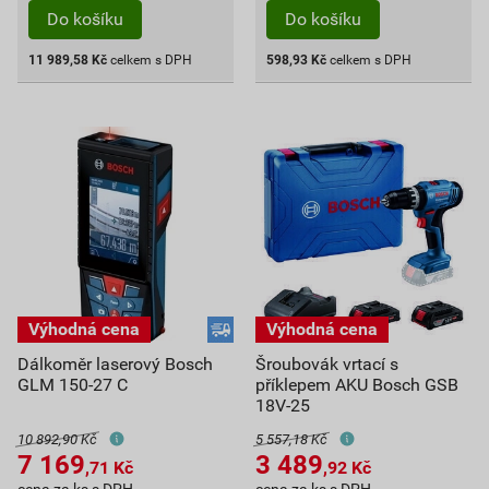
Do košíku
Do košíku
11 989,58
Kč
celkem s DPH
598,93
Kč
celkem s DPH
Dálkoměr laserový Bosch
Šroubovák vrtací s
GLM 150-27 C
příklepem AKU Bosch GSB
18V-25
10 892,90 Kč
5 557,18 Kč
7 169
3 489
,71
Kč
,92
Kč