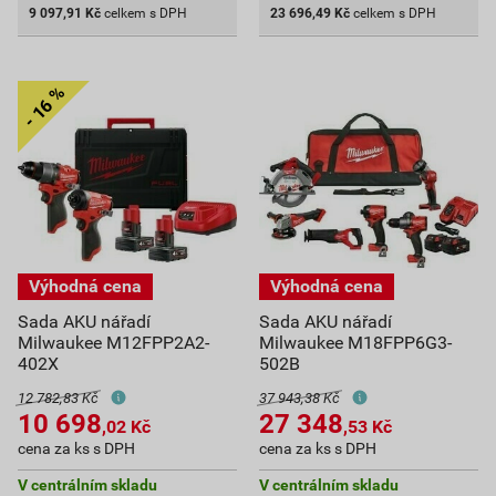
9 097,91
Kč
celkem s DPH
23 696,49
Kč
celkem s DPH
Sada AKU nářadí
Sada AKU nářadí
Milwaukee M12FPP2A2-
Milwaukee M18FPP6G3-
402X
502B
12 782,83 Kč
37 943,38 Kč
10 698
27 348
,02
Kč
,53
Kč
cena za ks s DPH
cena za ks s DPH
V centrálním skladu
V centrálním skladu