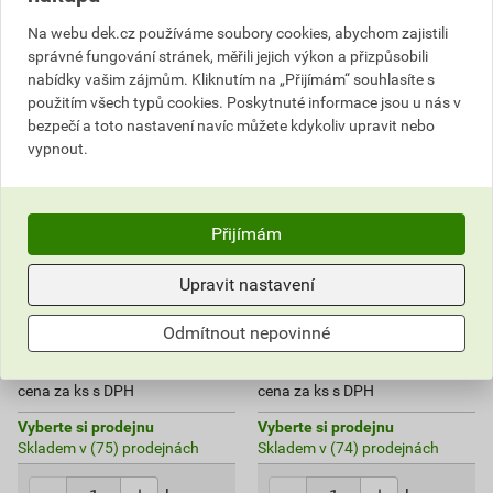
Na webu dek.cz používáme soubory cookies, abychom zajistili
správné fungování stránek, měřili jejich výkon a přizpůsobili
nabídky vašim zájmům. Kliknutím na „Přijímám“ souhlasíte s
použitím všech typů cookies. Poskytnuté informace jsou u nás v
bezpečí a toto nastavení navíc můžete kdykoliv upravit nebo
vypnout.
Přijímám
Upravit nastavení
Sada AKU nářadí DeWALT
Akumulátor + nabíječka
DCK229P2T 18 V
Bosch GAL 18V-40
Odmítnout nepovinné
18 137,90 Kč
3 580,39 Kč
13 539
2 249
,91
Kč
,92
Kč
cena za ks s DPH
cena za ks s DPH
Vyberte si prodejnu
Vyberte si prodejnu
Skladem v (75) prodejnách
Skladem v (74) prodejnách