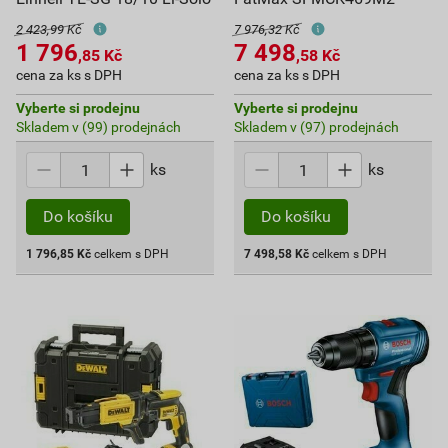
2 423,99 Kč
7 976,32 Kč
1 796
7 498
,85
Kč
,58
Kč
cena za ks s DPH
cena za ks s DPH
Vyberte si prodejnu
Vyberte si prodejnu
Skladem v (99) prodejnách
Skladem v (97) prodejnách
ks
ks
Do košíku
Do košíku
1 796,85
Kč
celkem s DPH
7 498,58
Kč
celkem s DPH