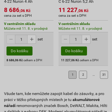
4-22 Nuron 4 Ah
C 6-22 Nuron 5,2 Ah
8 686
11 227
,06
Kč
,06
Kč
cena za set s DPH
cena za set s DPH
V centrálním skladu
V centrálním skladu
Můžete mít 11. 8. v prodejně
Můžete mít 11. 8. v prodejně
set
set
Do košíku
Do košíku
8 686,06
Kč
celkem s DPH
11 227,06
Kč
celkem s DPH
1
2
...
31
Všude tam, kde nemůžete zapojit kabel do zásuvky, a pro
práci v těžko přístupných místech je tu
akumulátorové
nářadí
renomovaných značek Bosch, DeWALT, Makita, Hilti
a dalších z e-shopu DEK. Moderní akumulátorové nářadí je