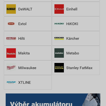
DeWALT
Einhell
Extol
HiKOKI
Hilti
Kärcher
Makita
Metabo
Milwaukee
Stanley FatMax
XTLINE