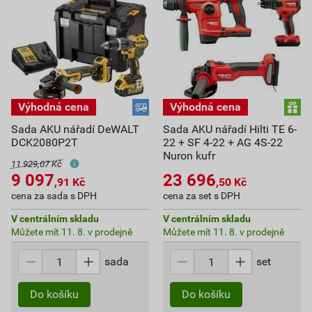
Sada AKU nářadí DeWALT
Sada AKU nářadí Hilti TE 6-
DCK2080P2T
22 + SF 4-22 + AG 4S-22
Nuron kufr
11 929,07 Kč
9 097
23 696
,91
Kč
,50
Kč
cena za sada s DPH
cena za set s DPH
V centrálním skladu
V centrálním skladu
Můžete mít 11. 8. v prodejně
Můžete mít 11. 8. v prodejně
sada
set
Do košíku
Do košíku