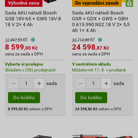
Sada AKU nářadí Bosch
Sada AKU nářadí Bosch
GSB 18V-65 + GWS 18V-8
GSR + GDX + GWS + GBH
18 V 2× 4 Ah
0.615.990.N32 18 V 2× 5,5
Ah 1× 4 Ah
12 997,53 Kč
33 713,88 Kč
8 599
24 598
,00
Kč
,87
Kč
cena za sada s DPH
cena za sada s DPH
Vyberte si prodejnu
V centrálním skladu
Skladem v (56) prodejnách
Můžete mít 11. 8. v prodejně
sada
sada
Do košíku
Do košíku
8 599,00
Kč
celkem s DPH
24 598,86
Kč
celkem s DPH