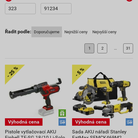
Řadit podle:
Doporučujeme
Nejnižší ceny
Nejvyšší ceny
1
2
...
31
Pistole vytlačovací AKU
Sada AKU nářadí Stanley
Einhell TE-SG 18/10 Li-Solo
FatMax SFMCK469M2