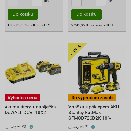
ks
ks
Do košíku
Do košíku
13 539,91
Kč
celkem s DPH
2 249,92
Kč
celkem s DPH
Akumulátory + nabíječka
Vrtačka s příklepem AKU
DeWALT DCB118X2
Stanley FatMax
SFMCD726D2K 18 V
11 173,91 Kč
3 951,00 Kč