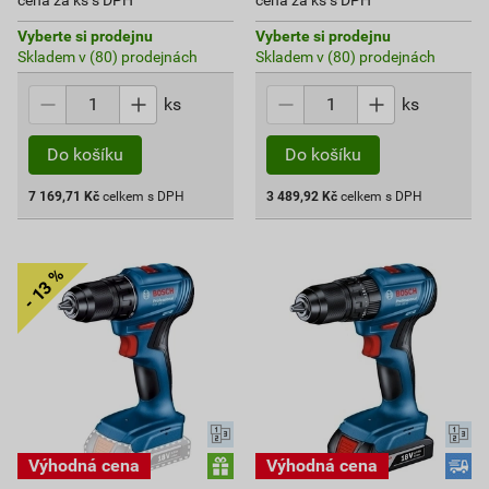
cena za ks s DPH
cena za ks s DPH
Vyberte si prodejnu
Vyberte si prodejnu
Skladem v (80) prodejnách
Skladem v (80) prodejnách
ks
ks
Do košíku
Do košíku
7 169,71
Kč
celkem s DPH
3 489,92
Kč
celkem s DPH