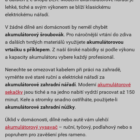
lehké, tiché a svým výkonem se blíží klasickému
elektrickému nářadí.
V žádné dílně ani domácnosti by neměl chybět
akumulátorový šroubovák
. Pro náročnější vrtání do zdiva
a dalších tvrdých materiálů využijete
akumulátorovou
vrtačku s příklepem
. Z naší široké nabídky si podle výkonu
a kapacity akumulátoru vybere každý profesionál.
Nenechte se omezovat kabelem při práci na zahradě,
vyměňte své staré ruční a elektrické nářadí za
akumulátorové zahradní nářadí
. Moderní
akumulátorové
sekačky
jsou tiché a na jedno nabití vydrží pracovat až 150
minut. Keře a stromky snadno ostříháte, použijete-li
akumulátorové zahradní nůžky
.
Úklid v domácnosti, dílně nebo autě vám ulehčí
akumulátorový vysavač
– ruční, tyčový, podlahový nebo s
popruhem pro zavěšení přes rameno.