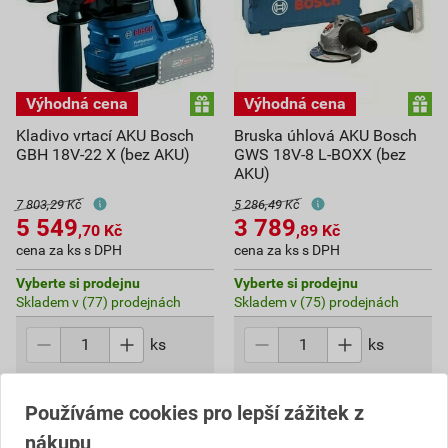
Kladivo vrtací AKU Bosch
Bruska úhlová AKU Bosch
GBH 18V-22 X (bez AKU)
GWS 18V-8 L-BOXX (bez
AKU)
7 803,29 Kč
5 286,49 Kč
5 549
3 789
,70
Kč
,89
Kč
cena za ks s DPH
cena za ks s DPH
Vyberte si prodejnu
Vyberte si prodejnu
Skladem v (77) prodejnách
Skladem v (75) prodejnách
ks
ks
Do košíku
Do košíku
Používáme cookies pro lepší zážitek z
5 549,70
Kč
celkem s DPH
3 789,89
Kč
celkem s DPH
nákupu