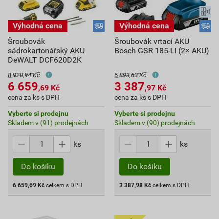
Šroubovák
Šroubovák vrtací AKU
sádrokartonářský AKU
Bosch GSR 185-LI (2× AKU)
DeWALT DCF620D2K
8 920,94 Kč
5 893,63 Kč
6 659
3 387
,69
Kč
,97
Kč
cena za ks s DPH
cena za ks s DPH
Vyberte si prodejnu
Vyberte si prodejnu
Skladem v (91) prodejnách
Skladem v (90) prodejnách
ks
ks
Do košíku
Do košíku
6 659,69
Kč
celkem s DPH
3 387,98
Kč
celkem s DPH