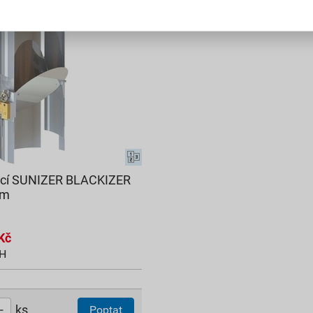
ací SUNIZER BLACKIZER
mm
Kč
PH
ks
Poptat