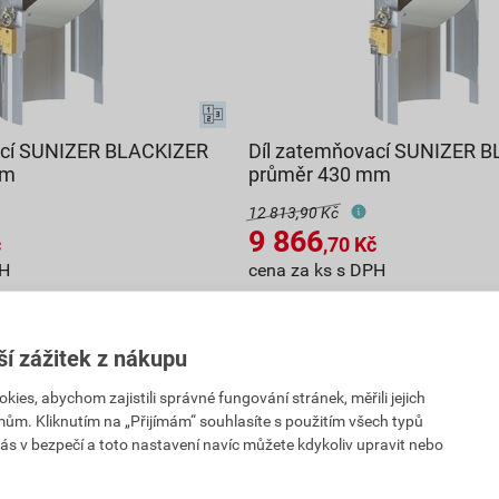
ací SUNIZER BLACKIZER
Díl zatemňovací SUNIZER 
mm
průměr 430 mm
12 813,90 Kč
9 866
č
,70
Kč
PH
cena za ks s DPH
Na poptávku
ší zážitek z nákupu
ks
ks
Poptat
es, abychom zajistili správné fungování stránek, měřili jejich
kem s DPH
9 866,70
Kč
celkem s DPH
mům. Kliknutím na „Přijímám“ souhlasíte s použitím všech typů
ás v bezpečí a toto nastavení navíc můžete kdykoliv upravit nebo