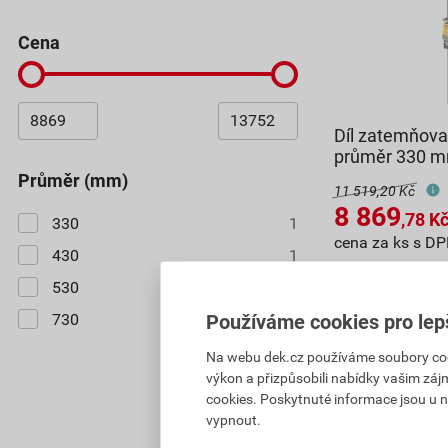
cena
Díl zatemňov
průměr 330 
průměr (mm)
11 519,20 Kč
8 869
,78
K
330
1
cena za ks s D
430
1
Na poptávku
530
1
730
Používáme cookies pro lep
1
Na webu dek.cz používáme soubory cooki
8 869,78
Kč
cel
výkon a přizpůsobili nabídky vašim záj
cookies. Poskytnuté informace jsou u n
vypnout.