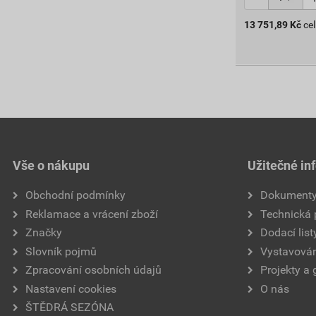
13 751,89
Kč
ce
Vše o nákupu
Užitečné in
Obchodní podmínky
Dokument
Reklamace a vrácení zboží
Technická
Značky
Dodací list
Slovník pojmů
Vystavován
Zpracování osobních údajů
Projekty a 
Nastavení cookies
O nás
ŠTĚDRÁ SEZÓNA