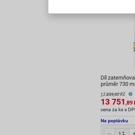
Díl zatemňov
průměr 730 
17 859,60 Kč
13 751
,89
cena za ks s D
Na poptávku