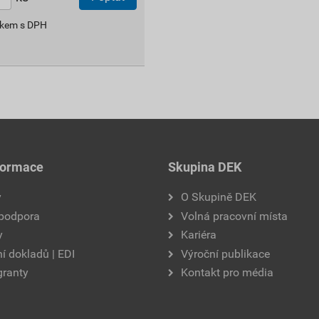
lkem s DPH
formace
Skupina DEK
y
O Skupině DEK
 podpora
Volná pracovní místa
y
Kariéra
í dokladů | EDI
Výroční publikace
granty
Kontakt pro média