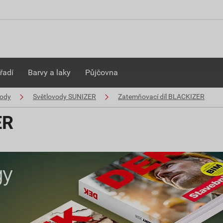
řadí
Barvy a laky
Půjčovna
vody
Světlovody SUNIZER
Zatemňovací díl BLACKIZER
ER