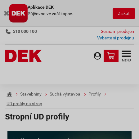
Aplikace DEK
Získat
Půjčovna ve vaší kapse.
510 000 100
Seznam prodejen
Vyberte si prodejnu
MENU
Stavebniny
Suchá výstavba
Profily
UD profily na strop
Stropní UD profily