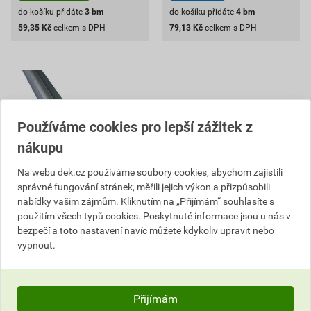
do košíku přidáte
3
bm
do košíku přidáte
4
bm
59,35
Kč
celkem s DPH
79,13
Kč
celkem s DPH
Používáme cookies pro lepší zážitek z
nákupu
Na webu dek.cz používáme soubory cookies, abychom zajistili
správné fungování stránek, měřili jejich výkon a přizpůsobili
nabídky vašim zájmům. Kliknutím na „Přijímám“ souhlasíte s
použitím všech typů cookies. Poskytnuté informace jsou u nás v
Profil obvodový Rigips R-UD
bezpečí a toto nastavení navíc můžete kdykoliv upravit nebo
28×27 mm 3 m
vypnout.
21
,11
Kč
cena za bm s DPH
16 434,32 Kč
Přijímám
12 161
,40
Kč