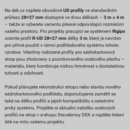
Na dek.cz najdete obvodové
UD profily
ve standardním
průřezu
28×27 mm
dostupné ve dvou délkách –
3 m
a
4 m
– takže si vyberete variantu přesně odpovídající rozměrům
vašeho prostoru. Pro projekty pracující se systémem
Rigips
oceníte profil
R-UD 28×27 mm
délky
3 m
, který je navržen
pro přímé použití v rámci podhledového systému tohoto
výrobce. Všechny nabízené profily pro sádrokartonový
strop jsou zhotoveny z pozinkovaného ocelového plechu –
materiálu, který kombinuje nízkou hmotnost s dostatečnou
tuhostí a odolností.
Pokud plánujete rekonstrukci stropu nebo stavbu nového
sádrokartonového podhledu, doporučujeme zaměřit se
také na délku profilů a jejich kompatibilitu s ostatními
prvky systému. Projděte si aktuální nabídku ocelových
profilů na strop v e-shopu Stavebniny DEK a najděte řešení
šité na míru vašemu projektu.