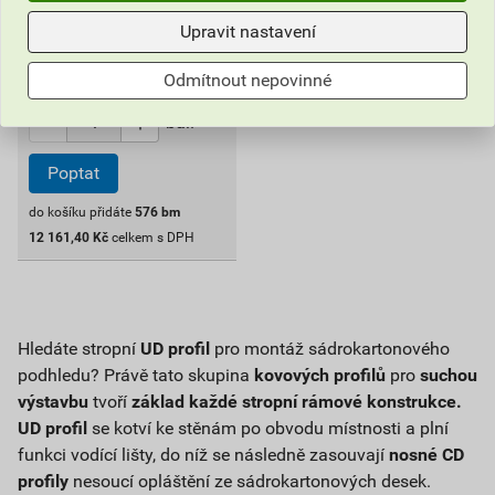
cena za bal. s DPH
Upravit nastavení
Na poptávku
Dostupné jen v (5) prodejnách
Odmítnout nepovinné
bal.
Poptat
do košíku přidáte
576
bm
12 161,40
Kč
celkem s DPH
Hledáte stropní
UD profil
pro montáž sádrokartonového
podhledu? Právě tato skupina
kovových profilů
pro
suchou
výstavbu
tvoří
základ každé stropní rámové konstrukce.
UD profil
se kotví ke stěnám po obvodu místnosti a plní
funkci vodící lišty, do níž se následně zasouvají
nosné CD
profily
nesoucí opláštění ze sádrokartonových desek.