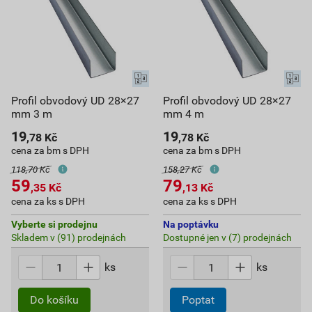
Profil obvodový UD 28×27
Profil obvodový UD 28×27
mm 3 m
mm 4 m
19
19
,78
Kč
,78
Kč
cena za bm s DPH
cena za bm s DPH
118,70 Kč
158,27 Kč
59
79
,35
Kč
,13
Kč
cena za ks s DPH
cena za ks s DPH
Vyberte si prodejnu
Na poptávku
Skladem v (91) prodejnách
Dostupné jen v (7) prodejnách
ks
ks
Do košíku
Poptat