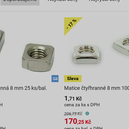
anná 8 mm 25 ks/bal.
Matice čtyřhranné 8 mm 100
1
,71
Kč
PH
cena za ks s DPH
206,73 Kč
170
,25
Kč
DPH
cena za bal. s DPH