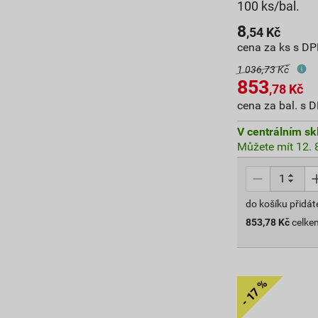
100 ks/bal.
8
,54
Kč
cena za ks s D
1 036,73 Kč
853
,78
Kč
cena za bal. s 
V centrálním sk
Můžete mít 12. 8
do košíku přidát
853,78
Kč
celke