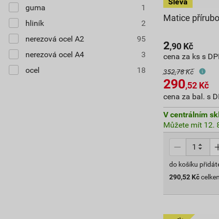
guma
1
Matice přírub
hliník
2
nerezová ocel A2
95
2
,90
Kč
nerezová ocel A4
3
cena za ks s D
ocel
18
352,78 Kč
290
,52
Kč
cena za bal. s 
V centrálním sk
Můžete mít 12. 8
do košíku přidát
290,52
Kč
celke