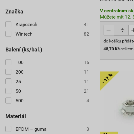
V centrálním sk
značka
Můžete mít 12. 8
Krajiczech
41
Wintech
82
do košíku přidát
Balení (ks/bal.)
48,70
Kč
celkem
100
16
200
11
25
11
50
21
500
4
materiál
EPDM – guma
3