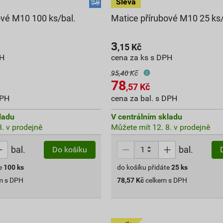
ové M10 100 ks/bal.
Matice přírubové M10 25 ks/
3
,15
Kč
PH
cena za ks s DPH
95,40 Kč
78
,57
Kč
DPH
cena za bal. s DPH
ladu
V centrálním skladu
. v prodejně
Můžete mít 12. 8. v prodejně
bal.
bal.
Do košíku
e
100
ks
do košíku přidáte
25
ks
m s DPH
78,57
Kč
celkem s DPH