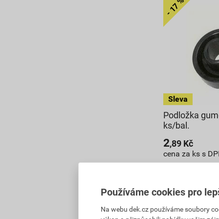
Podložka gum
ks/bal.
2
,89
Kč
cena za ks s D
175,37 Kč
144
,41
Kč
Používáme cookies pro lep
cena za bal. s 
Na webu dek.cz používáme soubory cooki
V centrálním sk