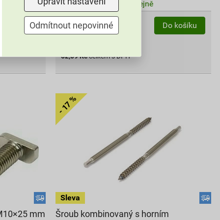
Upravit nastavení
Můžete mít 12. 8. v prodejně
Odmítnout nepovinné
bal.
Do košíku
Do košíku
do košíku přidáte
50
ks
52,09
Kč
celkem s DPH
u M10×25 mm
Šroub kombinovaný s horním