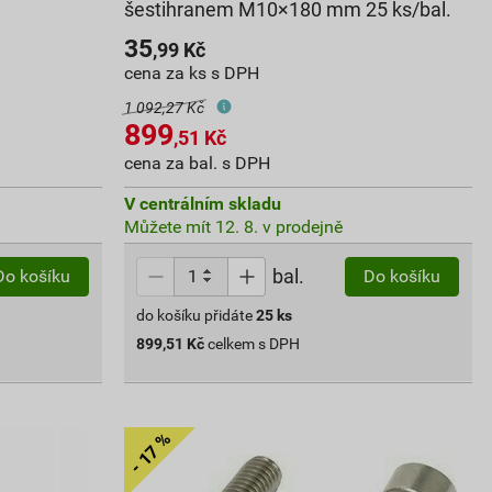
šestihranem M10×180 mm 25 ks/bal.
35
,99
Kč
cena za ks s DPH
1 092,27 Kč
899
,51
Kč
cena za bal. s DPH
V centrálním skladu
Můžete mít 12. 8. v prodejně
bal.
Do košíku
Do košíku
do košíku přidáte
25
ks
899,51
Kč
celkem s DPH