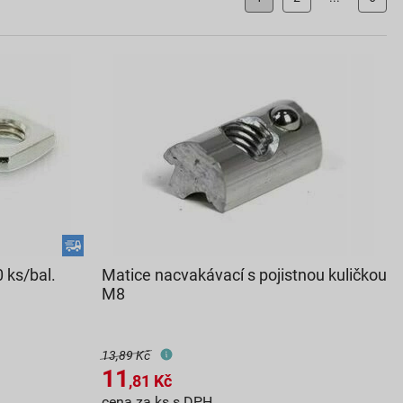
 ks/bal.
Matice nacvakávací s pojistnou kuličkou
M8
13,89 Kč
11
,81
Kč
cena za ks s DPH