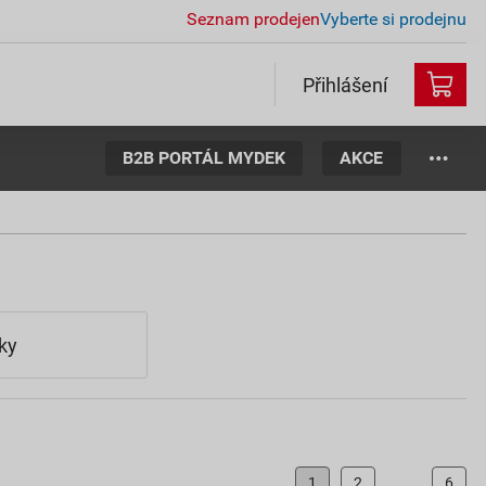
Seznam prodejen
Vyberte si prodejnu
Přihlášení
B2B PORTÁL MYDEK
AKCE
ky
1
2
...
6