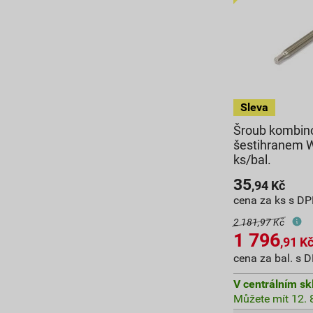
Šroub kombin
šestihranem 
ks/bal.
35
,94
Kč
cena za ks s D
2 181,97 Kč
1 796
,91
K
cena za bal. s 
V centrálním sk
Můžete mít 12. 8