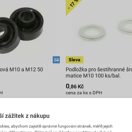
ová M10 a M12 50
Podložka pro šestihranné šr
matice M10 100 ks/bal.
0
,86
Kč
PH
cena za ks s DPH
104,91 Kč
86
,39
Kč
ší zážitek z nákupu
DPH
cena za bal. s DPH
es, abychom zajistili správné fungování stránek, měřili jejich
ladu
V centrálním skladu