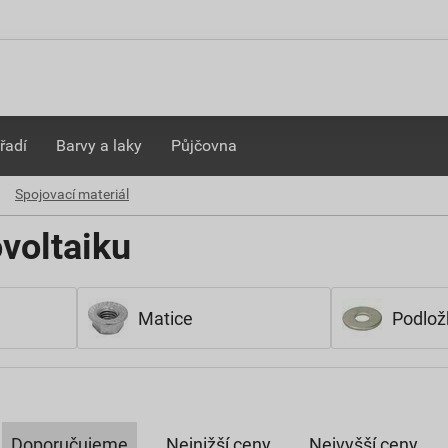
řadí
Barvy a laky
Půjčovna
Spojovací materiál
ovoltaiku
Matice
Podlož
Doporučujeme
Nejnižší ceny
Nejvyšší ceny