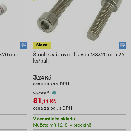
M8×20 mm
Šroub s válcovou hlavou M8×20 mm 25
ks/bal.
3
,24
Kč
cena za ks s DPH
98,48 Kč
81
,11
Kč
cena za bal. s DPH
V centrálním skladu
Můžete mít 12. 8. v prodejně