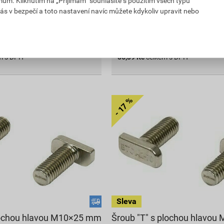
mům. Kliknutím na „Přijímám“ souhlasíte s použitím všech typů
. v prodejně
Můžete mít 12. 8. v prodejně
ás v bezpečí a toto nastavení navíc můžete kdykoliv upravit nebo
bal.
bal.
Do košíku
e
50
ks
do košíku přidáte
100
ks
m s DPH
86,39
Kč
celkem s DPH
plochou hlavou M10×25 mm
Šroub "T" s plochou hlavo