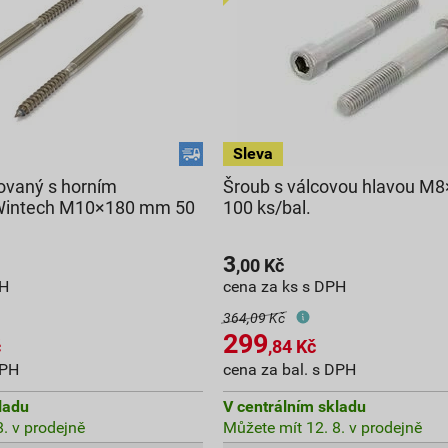
ovaný s horním
Šroub s válcovou hlavou 
Wintech M10×180 mm 50
100 ks/bal.
3
,00
Kč
PH
cena za ks s DPH
364,09 Kč
299
č
,84
Kč
DPH
cena za bal. s DPH
ladu
V centrálním skladu
. v prodejně
Můžete mít 12. 8. v prodejně