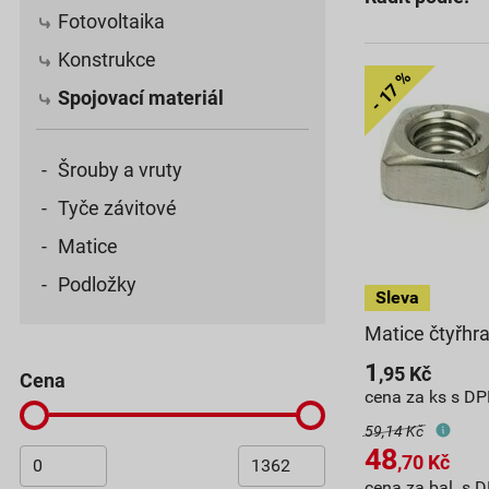
Fotovoltaika
Konstrukce
Spojovací materiál
Šrouby a vruty
Tyče závitové
Matice
Podložky
Matice čtyřhr
1
,95
Kč
cena
cena za ks s D
59,14 Kč
48
,70
Kč
cena za bal. s 