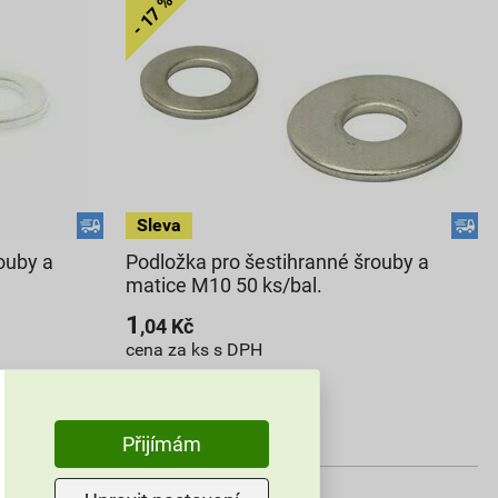
ouby a
Podložka pro šestihranné šrouby a
matice M10 50 ks/bal.
1
,04
Kč
cena za ks s DPH
63,26 Kč
52
,09
Kč
cena za bal. s DPH
Přijímám
V centrálním skladu