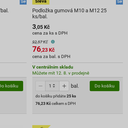
bal.
Podložka gumová M10 a M12 25
ks/bal.
3
,05
Kč
cena za ks s DPH
92,57 Kč
76
,23
Kč
cena za bal. s DPH
V centrálním skladu
Můžete mít 12. 8. v prodejně
bal.
Do košíku
Do košíku
do košíku přidáte
25
ks
76,23
Kč
celkem s DPH