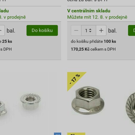
ladu
V centrálním skladu
. v prodejně
Můžete mít 12. 8. v prodejně
bal.
bal.
Do košíku
e
25
ks
do košíku přidáte
100
ks
 s DPH
170,25
Kč
celkem s DPH