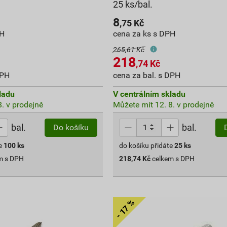
25 ks/bal.
8
,75
Kč
PH
cena za ks s DPH
265,61 Kč
218
,74
Kč
DPH
cena za bal. s DPH
ladu
V centrálním skladu
. v prodejně
Můžete mít 12. 8. v prodejně
bal.
bal.
Do košíku
e
100
ks
do košíku přidáte
25
ks
m s DPH
218,74
Kč
celkem s DPH