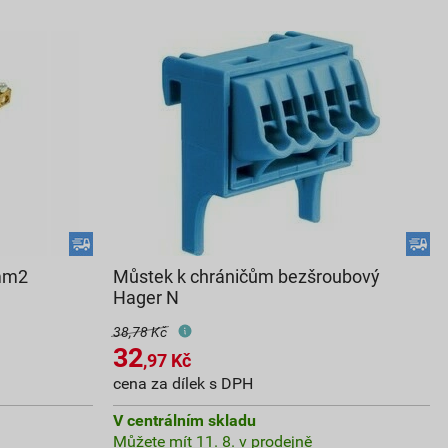
 mm2
Můstek k chráničům bezšroubový
Hager N
38,78 Kč
32
,97
Kč
cena za dílek s DPH
V centrálním skladu
Můžete mít 11. 8. v prodejně