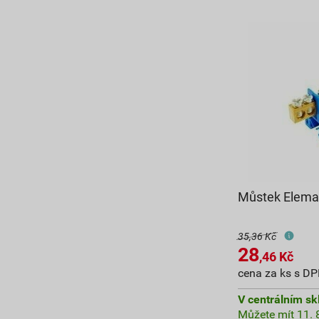
Můstek Elema
35,36 Kč
28
,46
Kč
cena za ks s D
V centrálním sk
Můžete mít 11. 8