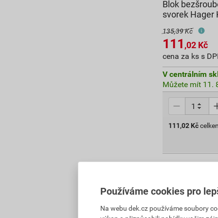
Blok bezšroub
svorek Hager
135,39 Kč
111
,02
Kč
cena za ks s D
V centrálním sk
Můžete mít 11. 8
111,02
Kč
celke
Používáme cookies pro lep
Na webu dek.cz používáme soubory cooki