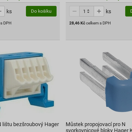
ks
ks
Do košíku
 s DPH
28,46
Kč
celkem s DPH
 lištu bezšroubový Hager
Můstek propojovací pro N
svorkovnicové bloky Hager