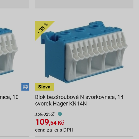
nice, 10
Blok bezšroubové N svorkovnice, 14
svorek Hager KN14N
169,02 Kč
109
,54
Kč
cena za ks s DPH