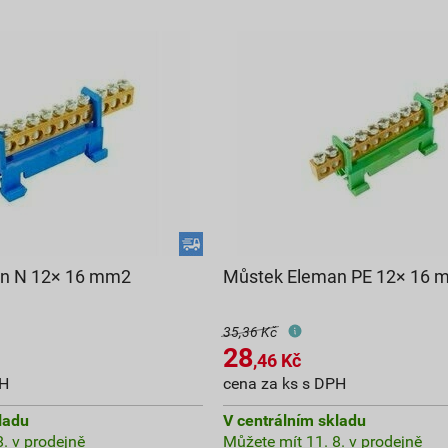
n N 12× 16 mm2
Můstek Eleman PE 12× 16
35,36 Kč
28
,46
Kč
PH
cena za ks s DPH
ladu
V centrálním skladu
. v prodejně
Můžete mít 11. 8. v prodejně