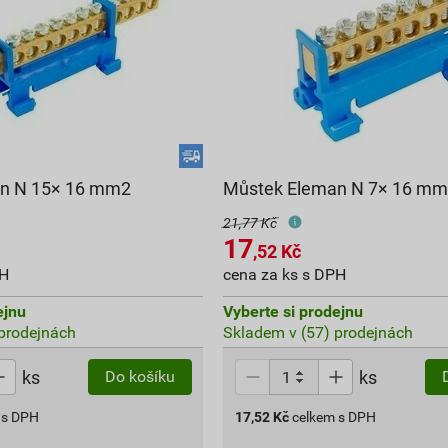
n N 15× 16 mm2
Můstek Eleman N 7× 16 m
21,77 Kč
17
,52
Kč
PH
cena za ks s DPH
ejnu
Vyberte si prodejnu
prodejnách
Skladem v (57) prodejnách
ks
ks
Do košíku
 s DPH
17,52
Kč
celkem s DPH