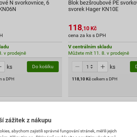
ové N svorkovnice, 6
Blok bezšroubové PE svorko
 KN06N
svorek Hager KN10E
118
,10
Kč
PH
cena za ks s DPH
ladu
V centrálním skladu
. v prodejně
Můžete mít 11. 8. v prodejně
ks
ks
Do košíku
m s DPH
118,10
Kč
celkem s DPH
ší zážitek z nákupu
es, abychom zajistili správné fungování stránek, měřili jejich