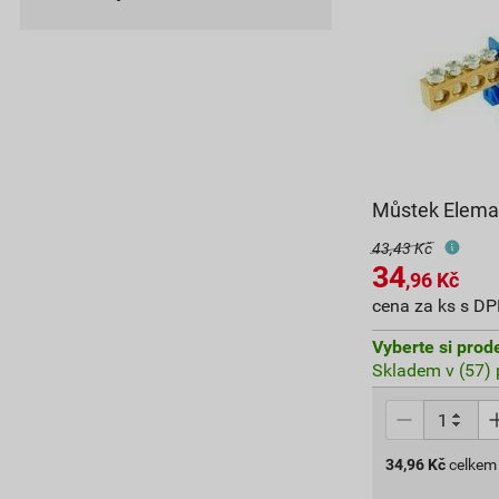
Můstek Elema
43,43 Kč
34
,96
Kč
cena za ks s D
Vyberte si prod
Skladem v (57) 
34,96
Kč
celkem