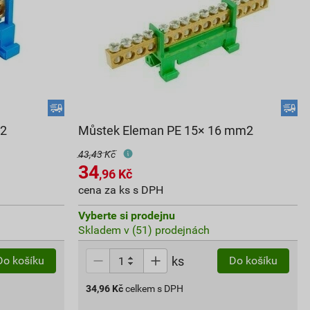
m2
Můstek Eleman PE 15× 16 mm2
43,43 Kč
34
,96
Kč
cena za ks s DPH
Vyberte si prodejnu
Skladem v (51) prodejnách
ks
Do košíku
Do košíku
34,96
Kč
celkem s DPH