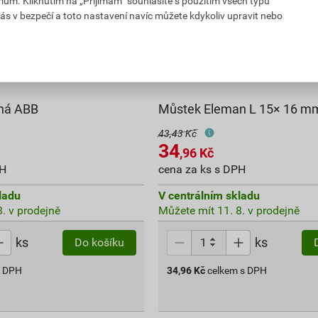
mům. Kliknutím na „Přijímám“ souhlasíte s použitím všech typů
ás v bezpečí a toto nastavení navíc můžete kdykoliv upravit nebo
nná ABB
Můstek Eleman L 15× 16 m
43,43 Kč
34
,96
Kč
PH
cena za ks s DPH
ladu
V centrálním skladu
. v prodejně
Můžete mít 11. 8. v prodejně
ks
ks
Do košíku
s DPH
34,96
Kč
celkem s DPH