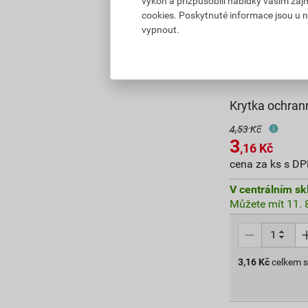
výkon a přizpůsobili nabídky vašim záj
cookies. Poskytnuté informace jsou u n
vypnout.
Krytka ochra
4,53 Kč
3
,16
Kč
cena za ks s D
V centrálním sk
Můžete mít 11. 8
3,16
Kč
celkem 