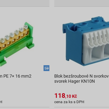
n PE 7× 16 mm2
Blok bezšroubové N svorkov
svorek Hager KN10N
118
,10
Kč
PH
cena za ks s DPH