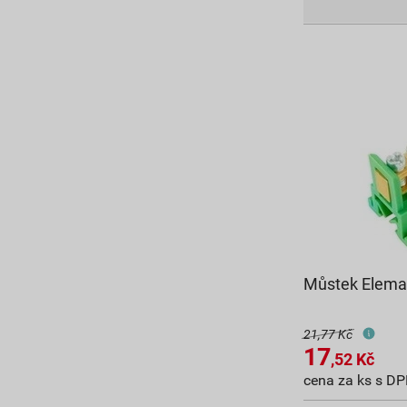
Můstek Elema
21,77 Kč
17
,52
Kč
cena za ks s D