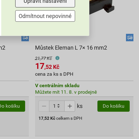
Upravit nastavení
Odmítnout nepovinné
m2
Můstek Eleman L 7× 16 mm2
21,77 Kč
17
,52
Kč
cena za ks s DPH
V centrálním skladu
Můžete mít 11. 8. v prodejně
ks
Do košíku
Do košíku
17,52
Kč
celkem s DPH