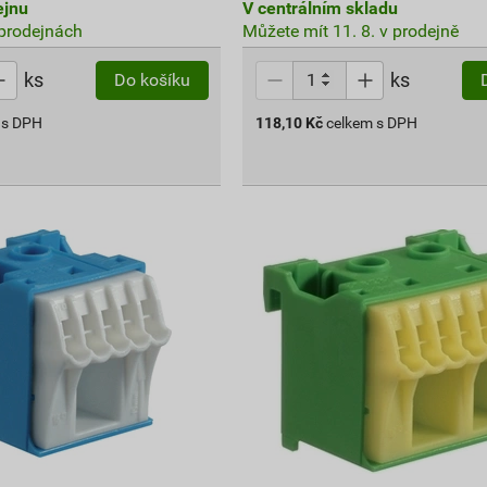
ejnu
V centrálním skladu
prodejnách
Můžete mít 11. 8. v prodejně
ks
ks
Do košíku
 s DPH
118,10
Kč
celkem s DPH