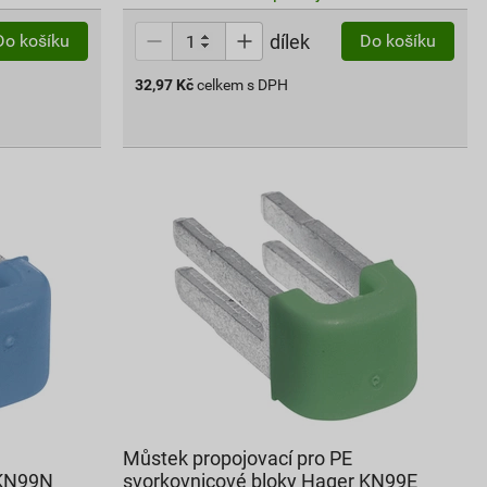
dílek
Do košíku
Do košíku
32,97
Kč
celkem s DPH
Můstek propojovací pro PE
 KN99N
svorkovnicové bloky Hager KN99E