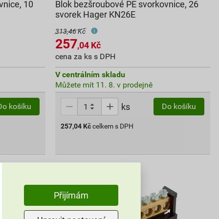
vnice, 10
Blok bezšroubové PE svorkovnice, 26
svorek Hager KN26E
313,46 Kč
257
,04
Kč
cena za ks s DPH
V centrálním skladu
Můžete mít 11. 8. v prodejně
ks
Do košíku
Do košíku
257,04
Kč
celkem s DPH
Přijímám