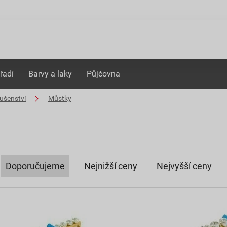
řadí
Barvy a laky
Půjčovna
lušenství
Můstky
Doporučujeme
Nejnižší ceny
Nejvyšší ceny