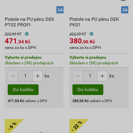
Pistole na PU pěnu DEK
Pistole na PU pěnu DEK
PT02 PROFI
PK01
523,93 Kč
422,29 Kč
471
380
,54
Kč
,06
Kč
cena za ks s DPH
cena za ks s DPH
Vyberte si prodejnu
Vyberte si prodejnu
Skladem v (99) prodejnách
Skladem v (98) prodejnách
ks
ks
Do košíku
Do košíku
471,54
Kč
celkem s DPH
380,06
Kč
celkem s DPH