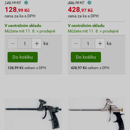
149,19 Kč
486,78 Kč
128
428
,99
Kč
,97
Kč
cena za ks s DPH
cena za ks s DPH
V centrálním skladu
V centrálním skladu
Můžete mít 11. 8. v prodejně
Můžete mít 11. 8. v prodejně
ks
ks
Do košíku
Do košíku
128,99
Kč
celkem s DPH
428,97
Kč
celkem s DPH