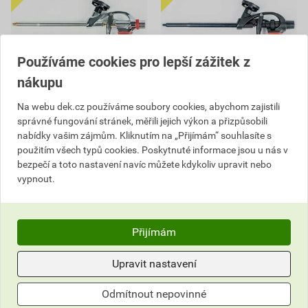
Používáme cookies pro lepší zážitek z
nákupu
Na webu dek.cz používáme soubory cookies, abychom zajistili
Pistole na PU pěnu DEK
Pistole na PU pěnu DEK
správné fungování stránek, měřili jejich výkon a přizpůsobili
PK02 PROFI
PT01 PROFI
nabídky vašim zájmům. Kliknutím na „Přijímám“ souhlasíte s
použitím všech typů cookies. Poskytnuté informace jsou u nás v
488,96 Kč
712,21 Kč
459
553
bezpečí a toto nastavení navíc můžete kdykoliv upravit nebo
,00
Kč
,94
Kč
vypnout.
cena za ks s DPH
cena za ks s DPH
Vyberte si prodejnu
Vyberte si prodejnu
Skladem v (81) prodejnách
Skladem v (80) prodejnách
Přijímám
ks
ks
Upravit nastavení
Do košíku
Do košíku
Odmítnout nepovinné
459,00
Kč
celkem s DPH
553,94
Kč
celkem s DPH