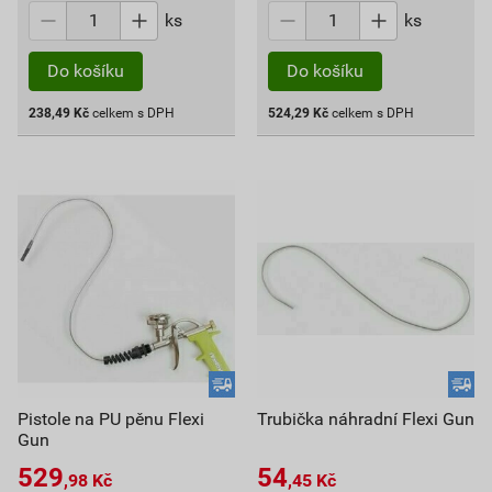
ks
ks
Do košíku
Do košíku
238,49
Kč
celkem s DPH
524,29
Kč
celkem s DPH
Pistole na PU pěnu Flexi
Trubička náhradní Flexi Gun
Gun
529
54
,98
Kč
,45
Kč