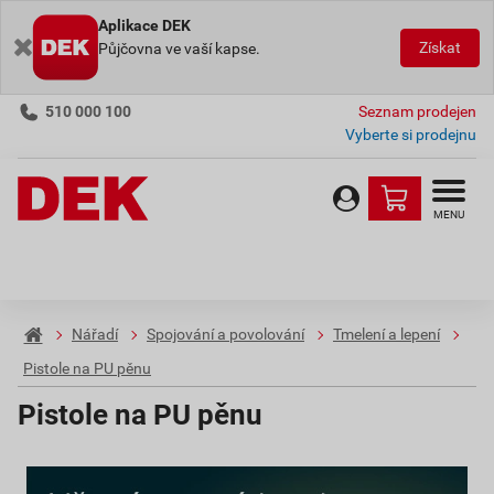
Aplikace DEK
Získat
Půjčovna ve vaší kapse.
510 000 100
Seznam prodejen
Vyberte si prodejnu
MENU
Nářadí
Spojování a povolování
Tmelení a lepení
Pistole na PU pěnu
Pistole na PU pěnu