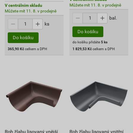
Můžete mít 11. 8. v prodejně
V centrálním skladu
Můžete mít 11. 8. v prodejně
bal.
ks
Do košíku
Do košíku
do košíku přidáte
5
ks
365,90
Kč
celkem s DPH
1 829,53
Kč
celkem s DPH
Roh žlabu lisovaný vnější
Roh žlabu lisovaný vnitřní