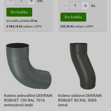
bal.
ks
Do košíku
Do košíku
do košíku přidáte
25
ks
5 984,18
Kč
celkem s DPH
239,36
Kč
celkem s DPH
Koleno jednodílné DEKRAIN
Koleno soklové DEKRAIN
ROBUST 100 RAL 7016
ROBUST 80 RAL 9005
antracitově šedá
černá