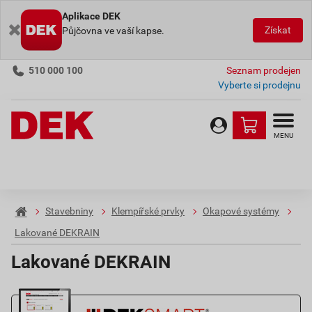
Aplikace DEK
Získat
Půjčovna ve vaší kapse.
510 000 100
Seznam prodejen
Vyberte si prodejnu
MENU
Stavebniny
Klempířské prvky
Okapové systémy
Lakované DEKRAIN
Lakované DEKRAIN