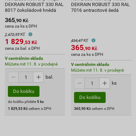
DEKRAIN ROBUST 330 RAL
DEKRAIN ROBUST 330 RAL
8017 čokoládově hnědá
7016 antracitově šedá
365
,90
Kč
cena za ks s DPH
2 472,33 Kč
1 829
494,47 Kč
,53
Kč
365
,90
Kč
cena za bal. s DPH
cena za ks s DPH
V centrálním skladu
Můžete mít 11. 8. v prodejně
V centrálním skladu
Můžete mít 11. 8. v prodejně
bal.
ks
Do košíku
Do košíku
do košíku přidáte
5
ks
1 829,53
Kč
celkem s DPH
365,90
Kč
celkem s DPH