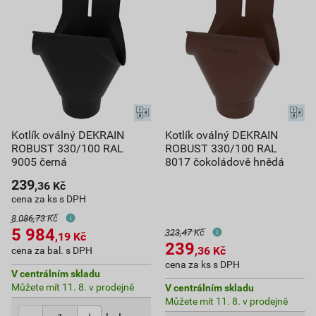
Kotlík oválný DEKRAIN
Kotlík oválný DEKRAIN
ROBUST 330/100 RAL
ROBUST 330/100 RAL
9005 černá
8017 čokoládově hnědá
239
,36
Kč
cena za ks s DPH
8 086,73 Kč
5 984
323,47 Kč
,19
Kč
239
,36
Kč
cena za bal. s DPH
cena za ks s DPH
V centrálním skladu
Můžete mít 11. 8. v prodejně
V centrálním skladu
Můžete mít 11. 8. v prodejně