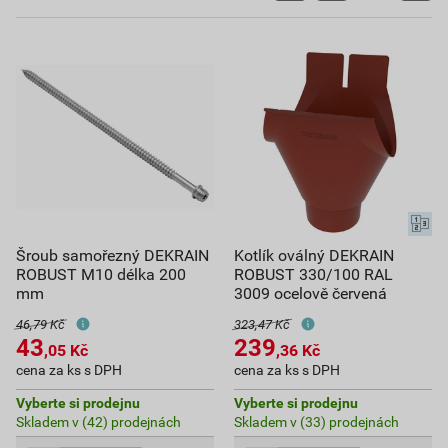
Šroub samořezný DEKRAIN
Kotlík oválný DEKRAIN
ROBUST M10 délka 200
ROBUST 330/100 RAL
mm
3009 ocelově červená
46,79 Kč
323,47 Kč
43
239
,05
Kč
,36
Kč
cena za ks s DPH
cena za ks s DPH
Vyberte si prodejnu
Vyberte si prodejnu
Skladem v (42) prodejnách
Skladem v (33) prodejnách