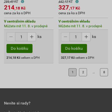
289,43 Kč
442,12 Kč
214
327
,18
Kč
,17
Kč
cena za ks s DPH
cena za ks s DPH
V centrálním skladu
V centrálním skladu
Můžete mít 11. 8. v prodejně
Můžete mít 11. 8. v prodejně
ks
ks
Do košíku
Do košíku
214,18
Kč
celkem s DPH
327,17
Kč
celkem s DPH
1
2
...
8
Nevíte si rady?