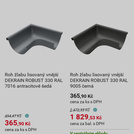
Roh žlabu lisovaný vnější
Roh žlabu lisovaný vnější
DEKRAIN ROBUST 330 RAL
DEKRAIN ROBUST 330 RAL
7016 antracitově šedá
9005 černá
365
,90
Kč
cena za ks s DPH
2 472,33 Kč
1 829
494,47 Kč
,53
Kč
365
,90
Kč
cena za bal. s DPH
cena za ks s DPH
V centrálním skladu