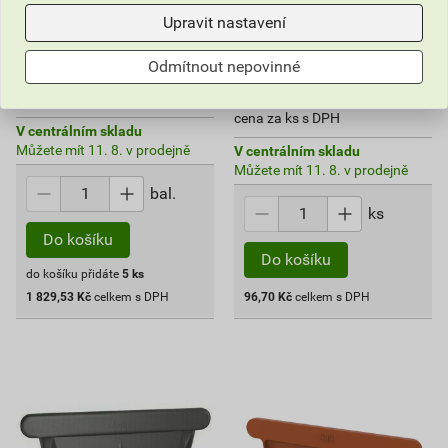
365
,90
Kč
Upravit nastavení
cena za ks s DPH
2 472,33 Kč
Odmítnout nepovinné
1 829
130,68 Kč
,53
Kč
96
,70
Kč
cena za bal. s DPH
cena za ks s DPH
V centrálním skladu
Můžete mít 11. 8. v prodejně
V centrálním skladu
Můžete mít 11. 8. v prodejně
bal.
ks
Do košíku
Do košíku
do košíku přidáte
5
ks
1 829,53
Kč
celkem s DPH
96,70
Kč
celkem s DPH