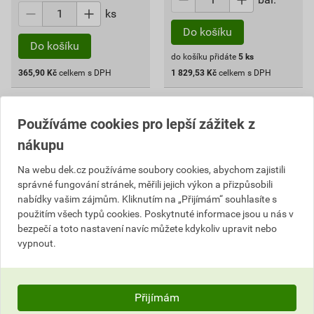
ks
Do košíku
Do košíku
do košíku přidáte
5
ks
365,90
Kč
celkem s DPH
1 829,53
Kč
celkem s DPH
Používáme cookies pro lepší zážitek z
nákupu
Na webu dek.cz používáme soubory cookies, abychom zajistili
správné fungování stránek, měřili jejich výkon a přizpůsobili
nabídky vašim zájmům. Kliknutím na „Přijímám“ souhlasíte s
použitím všech typů cookies. Poskytnuté informace jsou u nás v
bezpečí a toto nastavení navíc můžete kdykoliv upravit nebo
vypnout.
Roh žlabu lisovaný vnitřní
Čelo žlabu s těsněním
DEKRAIN ROBUST 330 RAL
DEKRAIN ROBUST 330 RAL
8017 čokoládově hnědá
9005 černá
Přijímám