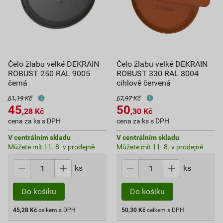
Čelo žlabu velké DEKRAIN
Čelo žlabu velké DEKRAIN
ROBUST 250 RAL 9005
ROBUST 330 RAL 8004
černá
cihlově červená
61,19 Kč
67,97 Kč
45
50
,28
Kč
,30
Kč
cena za ks s DPH
cena za ks s DPH
V centrálním skladu
V centrálním skladu
Můžete mít 11. 8. v prodejně
Můžete mít 11. 8. v prodejně
ks
ks
Do košíku
Do košíku
45,28
Kč
celkem s DPH
50,30
Kč
celkem s DPH