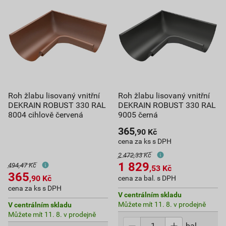
Roh žlabu lisovaný vnitřní
Roh žlabu lisovaný vnitřní
DEKRAIN ROBUST 330 RAL
DEKRAIN ROBUST 330 RAL
8004 cihlově červená
9005 černá
365
,90
Kč
cena za ks s DPH
2 472,33 Kč
1 829
494,47 Kč
,53
Kč
365
,90
Kč
cena za bal. s DPH
cena za ks s DPH
V centrálním skladu
Můžete mít 11. 8. v prodejně
V centrálním skladu
Můžete mít 11. 8. v prodejně
bal.