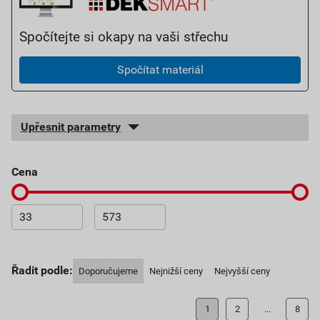
Spočítejte si okapy na vaši střechu
Spočítat materiál
Upřesnit parametry
cena
Řadit podle:
Doporučujeme
Nejnižší ceny
Nejvyšší ceny
1
2
...
8