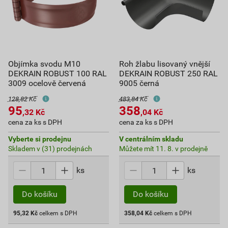
Objímka svodu M10
Roh žlabu lisovaný vnější
DEKRAIN ROBUST 100 RAL
DEKRAIN ROBUST 250 RAL
3009 ocelově červená
9005 černá
128,82 Kč
483,84 Kč
95
358
,32
Kč
,04
Kč
cena za ks s DPH
cena za ks s DPH
Vyberte si prodejnu
V centrálním skladu
Skladem v (31) prodejnách
Můžete mít 11. 8. v prodejně
ks
ks
Do košíku
Do košíku
95,32
Kč
celkem s DPH
358,04
Kč
celkem s DPH