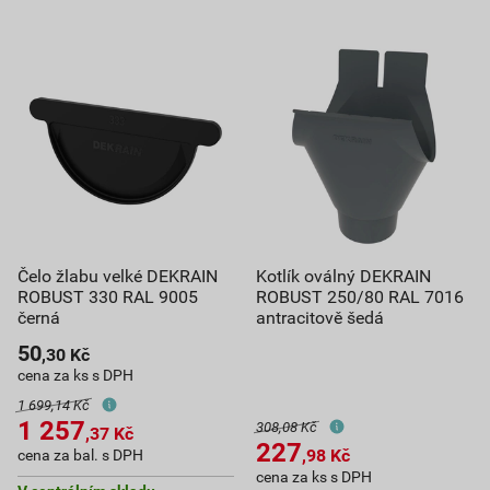
Čelo žlabu velké DEKRAIN
Kotlík oválný DEKRAIN
ROBUST 330 RAL 9005
ROBUST 250/80 RAL 7016
černá
antracitově šedá
50
,30
Kč
cena za ks s DPH
1 699,14 Kč
1 257
308,08 Kč
,37
Kč
227
,98
Kč
cena za bal. s DPH
cena za ks s DPH