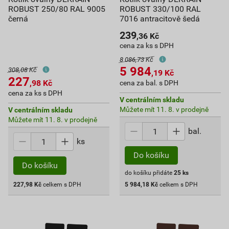
ROBUST 250/80 RAL 9005
ROBUST 330/100 RAL
černá
7016 antracitově šedá
239
,36
Kč
cena za ks s DPH
8 086,73 Kč
5 984
308,08 Kč
,19
Kč
227
,98
Kč
cena za bal. s DPH
cena za ks s DPH
V centrálním skladu
Můžete mít 11. 8. v prodejně
V centrálním skladu
Můžete mít 11. 8. v prodejně
bal.
ks
Do košíku
Do košíku
do košíku přidáte
25
ks
227,98
Kč
celkem s DPH
5 984,18
Kč
celkem s DPH