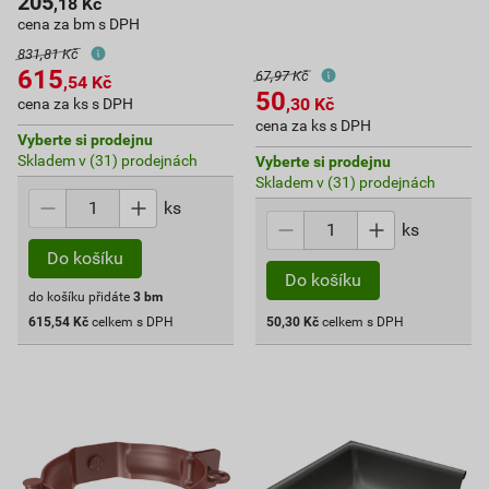
205
,18
Kč
cena za bm s DPH
831,81 Kč
615
67,97 Kč
,54
Kč
50
,30
Kč
cena za ks s DPH
cena za ks s DPH
Vyberte si prodejnu
Skladem v (31) prodejnách
Vyberte si prodejnu
Skladem v (31) prodejnách
ks
ks
Do košíku
Do košíku
do košíku přidáte
3
bm
615,54
Kč
celkem s DPH
50,30
Kč
celkem s DPH