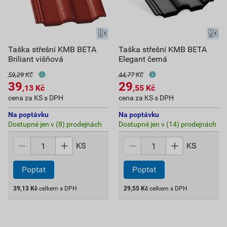
Taška střešní KMB BETA
Taška střešní KMB BETA
Briliant višňová
Elegant černá
59,29 Kč
44,77 Kč
39
29
,13
Kč
,55
Kč
cena za KS s DPH
cena za KS s DPH
Na poptávku
Na poptávku
Dostupné jen v (8) prodejnách
Dostupné jen v (14) prodejnách
KS
KS
Poptat
Poptat
39,13
Kč
celkem s DPH
29,55
Kč
celkem s DPH