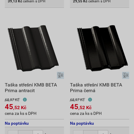
39,13
Kč
celkem s DPH
29,55
Kč
celkem s DPH
Taška střešní KMB BETA
Taška střešní KMB BETA
Prima antracit
Prima černá
68,97 Kč
68,97 Kč
45
45
,52
Kč
,52
Kč
cena za ks s DPH
cena za ks s DPH
Na poptávku
Na poptávku