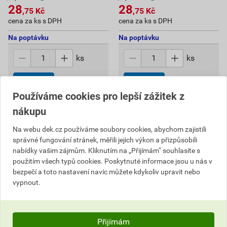
28
28
,75
Kč
,75
Kč
cena za ks s DPH
cena za ks s DPH
Na poptávku
Na poptávku
ks
ks
Poptat
Poptat
Používáme cookies pro lepší zážitek z
28,75
Kč
celkem s DPH
28,75
Kč
celkem s DPH
nákupu
Na webu dek.cz používáme soubory cookies, abychom zajistili
správné fungování stránek, měřili jejich výkon a přizpůsobili
nabídky vašim zájmům. Kliknutím na „Přijímám“ souhlasíte s
použitím všech typů cookies. Poskytnuté informace jsou u nás v
bezpečí a toto nastavení navíc můžete kdykoliv upravit nebo
vypnout.
Přijímám