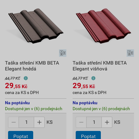
Taška střešní KMB BETA
Taška střešní KMB BETA
Elegant hnědá
Elegant višňová
44,77 Kč
44,77 Kč
29
29
,55
Kč
,55
Kč
cena za KS s DPH
cena za KS s DPH
Na poptávku
Na poptávku
Dostupné jen v (6) prodejnách
Dostupné jen v (6) prodejnách
KS
KS
Poptat
Poptat