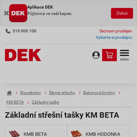
Aplikace DEK
Získat
Půjčovna ve vaší kapse.
510 000 100
Seznam prodejen
Vyberte si prodejnu
MENU
Stavebniny
Šikmé střechy
Betonové krytiny
KM BETA
Základní tašky
Základní střešní tašky KM BETA
KMB BETA
KMB HODONKA