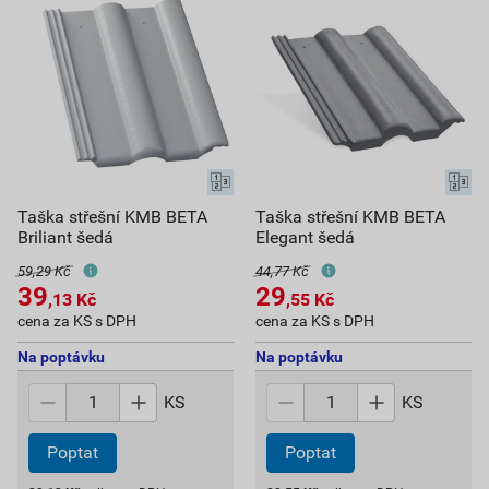
Taška střešní KMB BETA
Taška střešní KMB BETA
Briliant šedá
Elegant šedá
59,29 Kč
44,77 Kč
39
29
,13
Kč
,55
Kč
cena za KS s DPH
cena za KS s DPH
Na poptávku
Na poptávku
KS
KS
Poptat
Poptat