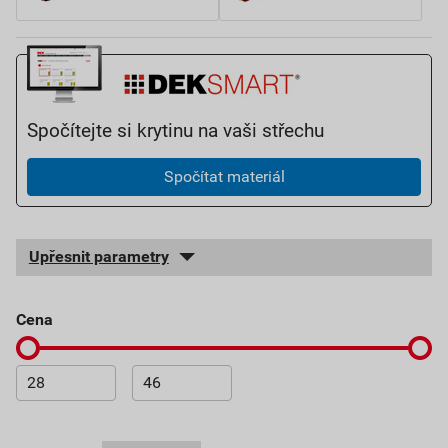
Spočítejte si krytinu na vaši střechu
Spočítat materiál
Upřesnit parametry
cena