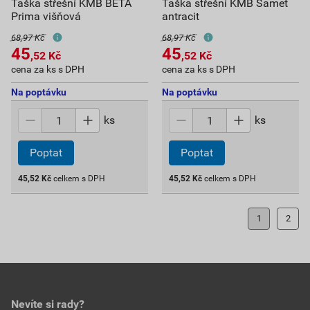
Taška střešní KMB BETA
Taška střešní KMB Samet
Prima višňová
antracit
68,97 Kč
68,97 Kč
45
45
,52
Kč
,52
Kč
cena za ks s DPH
cena za ks s DPH
Na poptávku
Na poptávku
ks
ks
Poptat
Poptat
45,52
Kč
celkem s DPH
45,52
Kč
celkem s DPH
1
2
Nevíte si rady?