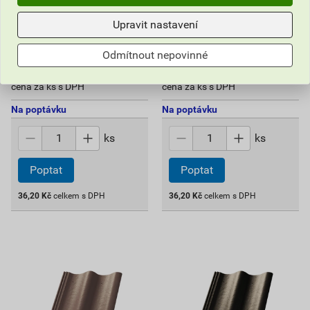
Taška střešní KMB
Taška střešní KMB
Upravit nastavení
HODONKA Briliant cihlová
HODONKA Briliant višňová
Odmítnout nepovinné
53,24 Kč
53,24 Kč
36
36
,20
Kč
,20
Kč
cena za ks s DPH
cena za ks s DPH
Na poptávku
Na poptávku
ks
ks
Poptat
Poptat
36,20
Kč
celkem s DPH
36,20
Kč
celkem s DPH