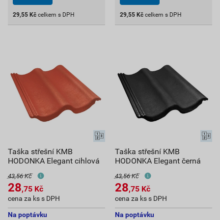
29,55
Kč
celkem s DPH
29,55
Kč
celkem s DPH
Taška střešní KMB
Taška střešní KMB
HODONKA Elegant cihlová
HODONKA Elegant černá
43,56 Kč
43,56 Kč
28
28
,75
Kč
,75
Kč
cena za ks s DPH
cena za ks s DPH
Na poptávku
Na poptávku