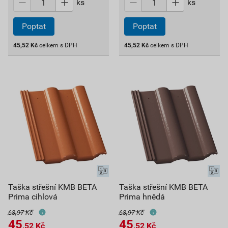
ks
ks
Poptat
Poptat
45,52
Kč
celkem s DPH
45,52
Kč
celkem s DPH
Taška střešní KMB BETA
Taška střešní KMB BETA
Prima cihlová
Prima hnědá
68,97 Kč
68,97 Kč
45
45
,52
Kč
,52
Kč