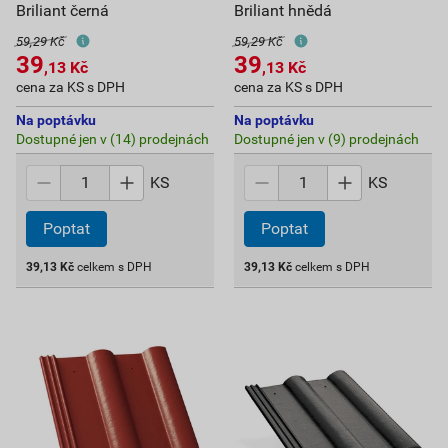
Briliant černá
Briliant hnědá
59,29 Kč
59,29 Kč
39
39
,13
Kč
,13
Kč
cena za KS s DPH
cena za KS s DPH
Na poptávku
Na poptávku
Dostupné jen v (14) prodejnách
Dostupné jen v (9) prodejnách
KS
KS
Poptat
Poptat
39,13
Kč
celkem s DPH
39,13
Kč
celkem s DPH