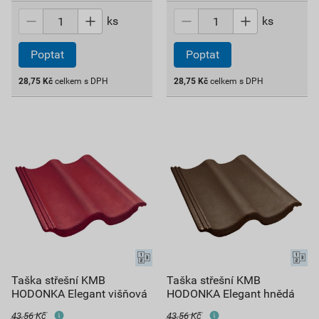
ks
ks
Poptat
Poptat
28,75
Kč
celkem s DPH
28,75
Kč
celkem s DPH
Taška střešní KMB
Taška střešní KMB
HODONKA Elegant višňová
HODONKA Elegant hnědá
43,56 Kč
43,56 Kč