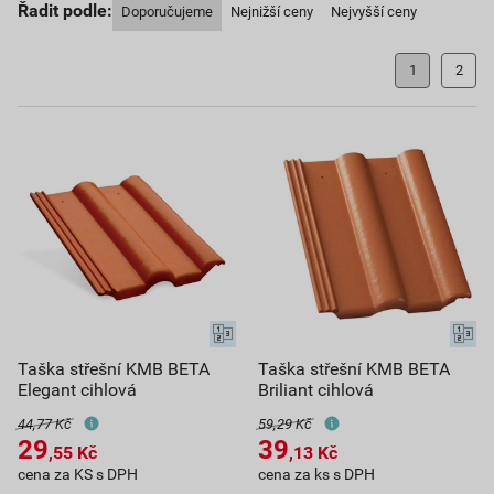
Řadit podle:
Doporučujeme
Nejnižší ceny
Nejvyšší ceny
1
2
Taška střešní KMB BETA
Taška střešní KMB BETA
Elegant cihlová
Briliant cihlová
44,77 Kč
59,29 Kč
29
39
,55
Kč
,13
Kč
cena za KS s DPH
cena za ks s DPH