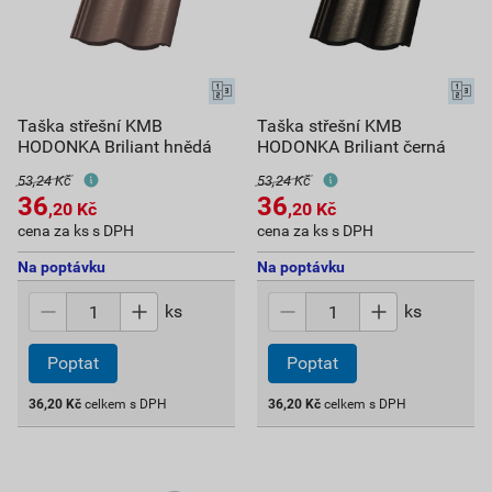
Taška střešní KMB
Taška střešní KMB
HODONKA Briliant hnědá
HODONKA Briliant černá
53,24 Kč
53,24 Kč
36
36
,20
Kč
,20
Kč
cena za ks s DPH
cena za ks s DPH
Na poptávku
Na poptávku
ks
ks
Poptat
Poptat
36,20
Kč
celkem s DPH
36,20
Kč
celkem s DPH