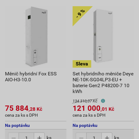
Měnič hybridní Fox ESS
Set hybridního měniče Deye
AIO-H3-10.0
NE-10K-SG04LP3-EU +
baterie Gen2 P48200-7 10
kWh
134 310,07 Kč
75 884
121 000
,28
Kč
,01
Kč
cena za ks s DPH
cena za ks s DPH
Na poptávku
Na poptávku
ks
ks