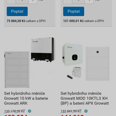
Poptat
Poptat
75 884,28
Kč
celkem s DPH
121 000,01
Kč
celkem s DPH
Set hybridního měniče
Set hybridního měniče
Growatt 10 kW a baterie
Growatt MOD 10KTL3 XH
Growatt ARK
(BP) a baterií APX Growatt
135 170,26 Kč
152 591,59 Kč