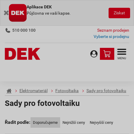
Aplikace DEK
Získat
Půjčovna ve vaší kapse.
510 000 100
Seznam prodejen
Vyberte si prodejnu
MENU
Elektromateriál
Fotovoltaika
Sady pro fotovoltaiku
Sady pro fotovoltaiku
Řadit podle:
Doporučujeme
Nejnižší ceny
Nejvyšší ceny