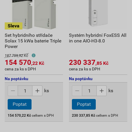
Set hybridního střídače
Systém hybridní FoxESS All
Solax 15 kWa baterie Triple
in one AIO-H3-8.0
Power
187 759,92 Kč
154 570
230 337
,22
Kč
,85
Kč
cena za ks s DPH
cena za ks s DPH
Na poptávku
Na poptávku
ks
ks
Poptat
Poptat
154 570,22
Kč
celkem s DPH
230 337,85
Kč
celkem s DPH