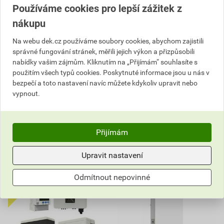
Používáme cookies pro lepší zážitek z
Set hybridního střídače
Set hybridního střídače
Ledvance LHT-12K F1 a
Solax 10 kW a baterie Triple
nákupu
baterií LES-HV12 kWh F1
Power
Na webu dek.cz používáme soubory cookies, abychom zajistili
145 367,66 Kč
229 535
132 793
správné fungování stránek, měřili jejich výkon a přizpůsobili
,63
Kč
,12
Kč
nabídky vašim zájmům. Kliknutím na „Přijímám“ souhlasíte s
cena za ks s DPH
cena za ks s DPH
použitím všech typů cookies. Poskytnuté informace jsou u nás v
Na poptávku
Na poptávku
bezpečí a toto nastavení navíc můžete kdykoliv upravit nebo
vypnout.
ks
ks
Poptat
Poptat
Přijímám
229 535,63
Kč
celkem s DPH
132 793,12
Kč
celkem s DPH
Upravit nastavení
Odmítnout nepovinné