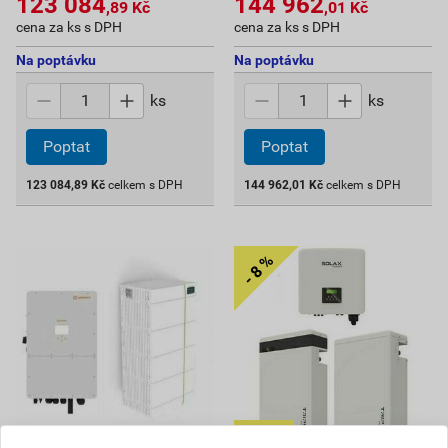
123 084
144 962
,89
Kč
,01
Kč
cena za ks s DPH
cena za ks s DPH
Na poptávku
Na poptávku
ks
ks
Poptat
Poptat
123 084,89
Kč
celkem s DPH
144 962,01
Kč
celkem s DPH