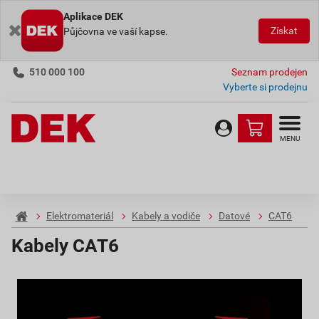
Aplikace DEK
Získat
Půjčovna ve vaší kapse.
510 000 100
Seznam prodejen
Vyberte si prodejnu
MENU
Elektromateriál
Kabely a vodiče
Datové
CAT6
Kabely CAT6