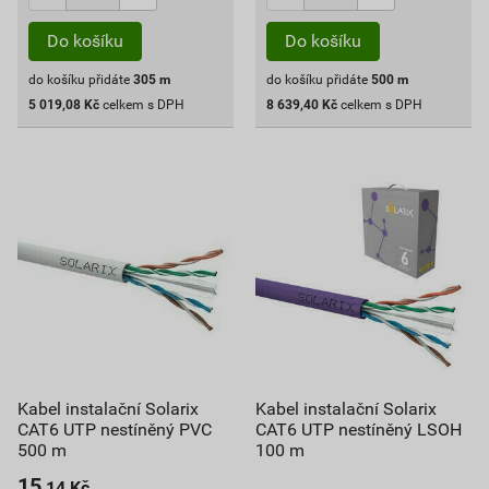
Do košíku
Do košíku
do košíku přidáte
305
m
do košíku přidáte
500
m
5 019,08
Kč
celkem s DPH
8 639,40
Kč
celkem s DPH
Kabel instalační Solarix
Kabel instalační Solarix
CAT6 UTP nestíněný PVC
CAT6 UTP nestíněný LSOH
500 m
100 m
15
,14
Kč