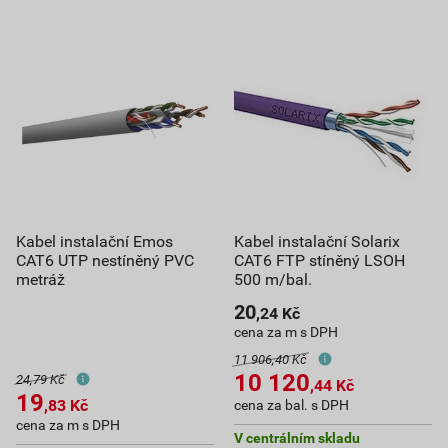
Kabel instalační Emos
Kabel instalační Solarix
CAT6 UTP nestíněný PVC
CAT6 FTP stíněný LSOH
metráž
500 m/bal.
20
,24
Kč
cena za m s DPH
11 906,40 Kč
10 120
24,79 Kč
,44
Kč
19
,83
Kč
cena za bal. s DPH
cena za m s DPH
V centrálním skladu