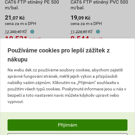
CAT6 FTP stíněný PE 500
CAT6 FTP stíněný PVC 500
m/bal.
m/bal.
21
19
,07
Kč
,09
Kč
cena za m s DPH
cena za m s DPH
12 390,40 Kč
11 228,80 Kč
10 531
9 544
,84
Kč
,48
Kč
cena za bal. s DPH
cena za bal. s DPH
Používáme cookies pro lepší zážitek z
V centrálním skladu
V centrálním skladu
nákupu
Můžete mít 11. 8. v prodejně
Můžete mít 11. 8. v prodejně
Na webu dek.cz používáme soubory cookies, abychom zajistili
bal.
bal.
správné fungování stránek, měřili jejich výkon a přizpůsobili
nabídky vašim zájmům. Kliknutím na „Přijímám“ souhlasíte s
Do košíku
Do košíku
použitím všech typů cookies. Poskytnuté informace jsou u nás v
bezpečí a toto nastavení navíc můžete kdykoliv upravit nebo
do košíku přidáte
500
m
do košíku přidáte
500
m
vypnout.
10 531,84
Kč
celkem s DPH
9 544,48
Kč
celkem s DPH
Přijímám