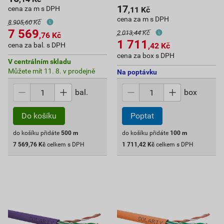
17
cena za m s DPH
,11
Kč
cena za m s DPH
8 905,60 Kč
7 569
2 013,44 Kč
,76
Kč
1 711
cena za bal. s DPH
,42
Kč
cena za box s DPH
V centrálním skladu
Můžete mít 11. 8. v prodejně
Na poptávku
bal.
box
Do košíku
Poptat
do košíku přidáte
500
m
do košíku přidáte
100
m
7 569,76
Kč
celkem s DPH
1 711,42
Kč
celkem s DPH