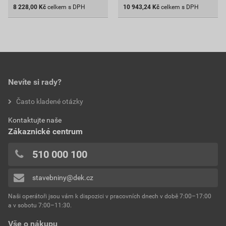
8 228,00
Kč
celkem s DPH
10 943,24
Kč
celkem s DPH
Nevíte si rady?
Často kladené otázky
Kontaktujte naše
Zákaznické centrum
510 000 100
stavebniny@dek.cz
Naši operátoři jsou vám k dispozici v pracovních dnech v době 7:00–17:00
a v sobotu 7:00–11:30.
Vše o nákupu