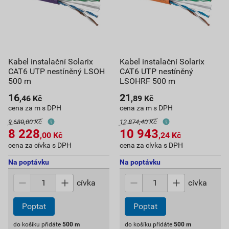
Kabel instalační Solarix
Kabel instalační Solarix
CAT6 UTP nestíněný LSOH
CAT6 UTP nestíněný
500 m
LSOHRF 500 m
16
21
,46
Kč
,89
Kč
cena za m s DPH
cena za m s DPH
9 680,00 Kč
12 874,40 Kč
8 228
10 943
,00
Kč
,24
Kč
cena za cívka s DPH
cena za cívka s DPH
Na poptávku
Na poptávku
cívka
cívka
Poptat
Poptat
do košíku přidáte
500
m
do košíku přidáte
500
m