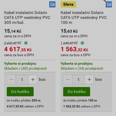
Kabel instalační Solarix
Kabel instalační Solarix
CAT6 UTP nestíněný PVC
CAT6 UTP nestíněný PVC
305 m/bal.
100 m
15
15
,14
Kč
,63
Kč
cena za m s DPH
cena za m s DPH
5 432,42 Kč
1 645,60 Kč
4 617
1 563
,55
Kč
,32
Kč
cena za box s DPH
cena za box s DPH
Vyberte si prodejnu
Vyberte si prodejnu
Skladem v (40) prodejnách
Skladem v (34) prodejnách
box
box
Do košíku
Do košíku
do košíku přidáte
305
m
do košíku přidáte
100
m
4 617,55
Kč
celkem s DPH
1 563,32
Kč
celkem s DPH