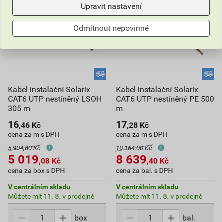
Upravit nastavení
Odmítnout nepovinné
Kabel instalační Solarix
Kabel instalační Solarix
CAT6 UTP nestíněný LSOH
CAT6 UTP nestíněný PE 500
305 m
m
16
17
,46
Kč
,28
Kč
cena za m s DPH
cena za m s DPH
5 904,80 Kč
10 164,00 Kč
5 019
8 639
,08
Kč
,40
Kč
cena za box s DPH
cena za bal. s DPH
V centrálním skladu
V centrálním skladu
Můžete mít 11. 8. v prodejně
Můžete mít 11. 8. v prodejně
box
bal.