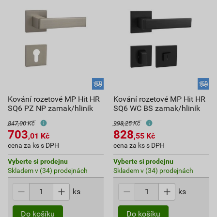
Kování rozetové MP Hit HR
Kování rozetové MP Hit HR
SQ6 PZ NP zamak/hliník
SQ6 WC BS zamak/hliník
847,00 Kč
998,25 Kč
703
828
,01
Kč
,55
Kč
cena za ks s DPH
cena za ks s DPH
Vyberte si prodejnu
Vyberte si prodejnu
Skladem v (34) prodejnách
Skladem v (34) prodejnách
ks
ks
Do košíku
Do košíku