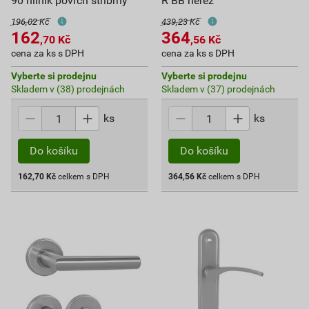
90 hliník povrch stříbrný
R BB nerez
196,02 Kč
439,23 Kč
162
364
,70
Kč
,56
Kč
cena za ks s DPH
cena za ks s DPH
Vyberte si prodejnu
Vyberte si prodejnu
Skladem v (38) prodejnách
Skladem v (37) prodejnách
ks
ks
Do košíku
Do košíku
162,70
Kč
celkem s DPH
364,56
Kč
celkem s DPH