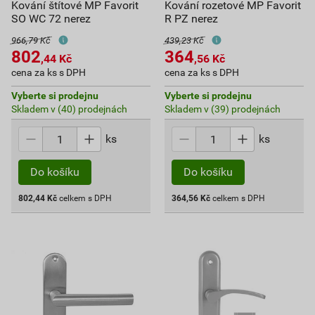
Kování štítové MP Favorit
Kování rozetové MP Favorit
SO WC 72 nerez
R PZ nerez
966,79 Kč
439,23 Kč
802
364
,44
Kč
,56
Kč
cena za ks s DPH
cena za ks s DPH
Vyberte si prodejnu
Vyberte si prodejnu
Skladem v (40) prodejnách
Skladem v (39) prodejnách
ks
ks
Do košíku
Do košíku
802,44
Kč
celkem s DPH
364,56
Kč
celkem s DPH