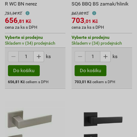
R WC BN nerez
SQ6 BBQ BS zamak/hliník
791,34 Kč
847,00 Kč
656
703
,81
Kč
,01
Kč
cena za ks s DPH
cena za ks s DPH
Vyberte si prodejnu
Vyberte si prodejnu
Skladem v (34) prodejnách
Skladem v (34) prodejnách
ks
ks
Do košíku
Do košíku
656,81
Kč
celkem s DPH
703,01
Kč
celkem s DPH