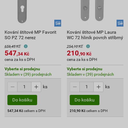
Kování štítové MP Favorit
Kování štítové MP Laura
SO PZ 72 nerez
WC 72 hliník povrch stříbrný
659,45 Kč
254,10 Kč
547
210
,34
Kč
,90
Kč
cena za ks s DPH
cena za ks s DPH
Vyberte si prodejnu
Vyberte si prodejnu
Skladem v (39) prodejnách
Skladem v (39) prodejnách
ks
ks
Do košíku
Do košíku
547,34
Kč
celkem s DPH
210,90
Kč
celkem s DPH