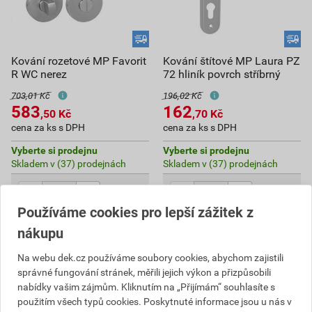
Kování rozetové MP Favorit
Kování štítové MP Laura PZ
R WC nerez
72 hliník povrch stříbrný
703,01 Kč
196,02 Kč
583
162
,50
Kč
,70
Kč
cena za ks s DPH
cena za ks s DPH
Vyberte si prodejnu
Vyberte si prodejnu
Skladem v (37) prodejnách
Skladem v (37) prodejnách
ks
ks
Používáme cookies pro lepší zážitek z
Do košíku
Do košíku
nákupu
583,50
Kč
celkem s DPH
162,70
Kč
celkem s DPH
Na webu dek.cz používáme soubory cookies, abychom zajistili
správné fungování stránek, měřili jejich výkon a přizpůsobili
nabídky vašim zájmům. Kliknutím na „Přijímám“ souhlasíte s
použitím všech typů cookies. Poskytnuté informace jsou u nás v