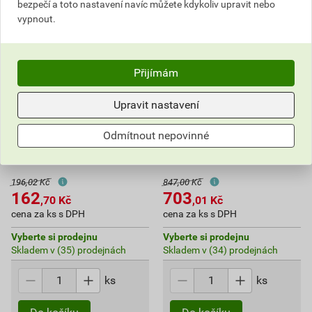
bezpečí a toto nastavení navíc můžete kdykoliv upravit nebo
vypnout.
Přijímám
Upravit nastavení
Kování štítové MP Laura BB
Kování rozetové MP
Odmítnout nepovinné
72 hliník povrch stříbrný
Cynthia HR SQ6 PZ
zamak/hliník
196,02 Kč
847,00 Kč
162
703
,70
Kč
,01
Kč
cena za ks s DPH
cena za ks s DPH
Vyberte si prodejnu
Vyberte si prodejnu
Skladem v (35) prodejnách
Skladem v (34) prodejnách
ks
ks