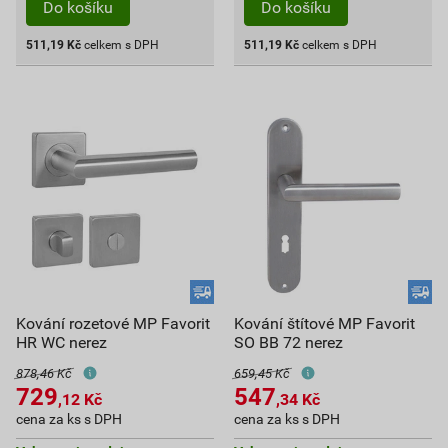
Do košíku
Do košíku
511,19
Kč
celkem s DPH
511,19
Kč
celkem s DPH
Kování rozetové MP Favorit
Kování štítové MP Favorit
HR WC nerez
SO BB 72 nerez
878,46 Kč
659,45 Kč
729
547
,12
Kč
,34
Kč
cena za ks s DPH
cena za ks s DPH