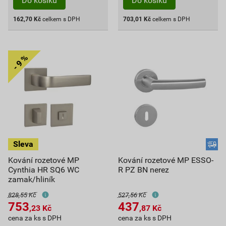
Do košíku
Do košíku
162,70
Kč
celkem s DPH
703,01
Kč
celkem s DPH
Kování rozetové MP
Kování rozetové MP ESSO-
Cynthia HR SQ6 WC
R PZ BN nerez
zamak/hliník
828,55 Kč
527,56 Kč
753
437
,23
Kč
,87
Kč
cena za ks s DPH
cena za ks s DPH