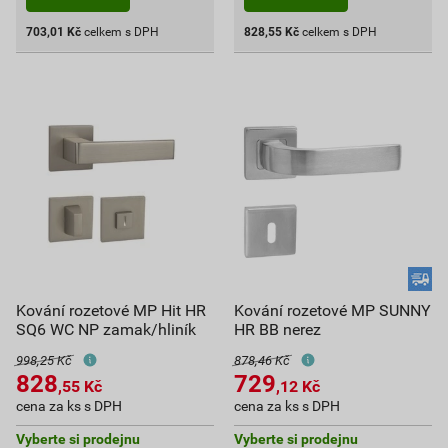
703,01
Kč
celkem s DPH
828,55
Kč
celkem s DPH
Kování rozetové MP Hit HR
Kování rozetové MP SUNNY
SQ6 WC NP zamak/hliník
HR BB nerez
998,25 Kč
878,46 Kč
828
729
,55
Kč
,12
Kč
cena za ks s DPH
cena za ks s DPH
Vyberte si prodejnu
Vyberte si prodejnu