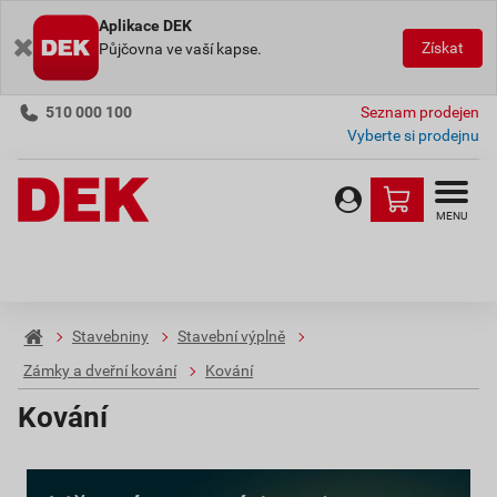
Aplikace DEK
Získat
Půjčovna ve vaší kapse.
510 000 100
Seznam prodejen
Vyberte si prodejnu
MENU
Stavebniny
Stavební výplně
Zámky a dveřní kování
Kování
Kování