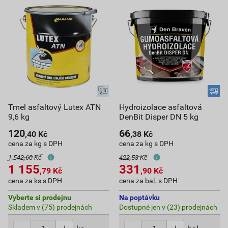
Tmel asfaltový Lutex ATN
Hydroizolace asfaltová
9,6 kg
DenBit Disper DN 5 kg
120
66
,40
Kč
,38
Kč
cena za kg s DPH
cena za kg s DPH
1 542,60 Kč
422,53 Kč
1 155
331
,79
Kč
,90
Kč
cena za ks s DPH
cena za bal. s DPH
Vyberte si prodejnu
Na poptávku
Skladem v (75) prodejnách
Dostupné jen v (23) prodejnách