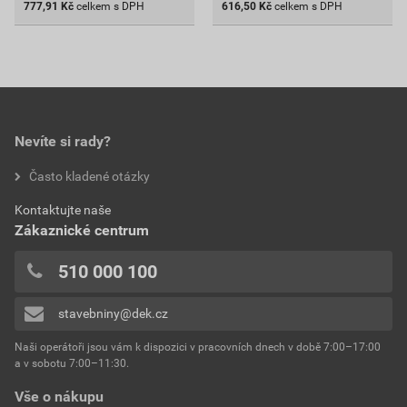
777,91
Kč
celkem s DPH
616,50
Kč
celkem s DPH
Nevíte si rady?
Často kladené otázky
Kontaktujte naše
Zákaznické centrum
510 000 100
stavebniny@dek.cz
Naši operátoři jsou vám k dispozici v pracovních dnech v době 7:00–17:00
a v sobotu 7:00–11:30.
Vše o nákupu