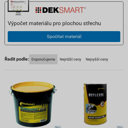
Výpočet materiálu pro plochou střechu
Spočítat materiál
Řadit podle:
Doporučujeme
Nejnižší ceny
Nejvyšší ceny