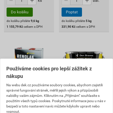
ks
bal.
Do košíku
Poptat
do košíku přidáte
9,6
kg
do košíku přidáte
5
kg
1 155,79
Kč
celkem s DPH
331,90
Kč
celkem s DPH
Používáme cookies pro lepší zážitek z
nákupu
Na webu dek.cz používáme soubory cookies, abychom zajistili
správné fungování stránek, měřili jejich výkon a přizpůsobili
nabídky vašim zájmům. Kliknutím na „Přijímám“ souhlasíte s
Lak izolační Renolak ALN 9
Lak ochranný reflexní
použitím všech typů cookies. Poskytnuté informace jsou u nás v
kg
DenBit Reflex Alu 9 kg
bezpečí a toto nastavení navíc můžete kdykoliv upravit nebo
119
245
,06
Kč
,48
Kč
vypnout.