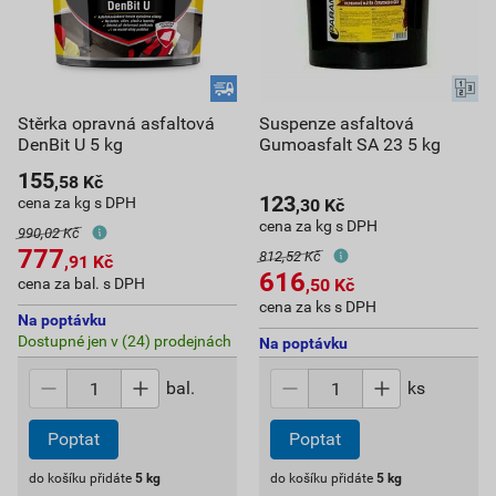
Stěrka opravná asfaltová
Suspenze asfaltová
DenBit U 5 kg
Gumoasfalt SA 23 5 kg
155
,58
Kč
123
cena za kg s DPH
,30
Kč
cena za kg s DPH
990,02 Kč
777
812,52 Kč
,91
Kč
616
cena za bal. s DPH
,50
Kč
cena za ks s DPH
Na poptávku
Dostupné jen v (24) prodejnách
Na poptávku
bal.
ks
Poptat
Poptat
do košíku přidáte
5
kg
do košíku přidáte
5
kg