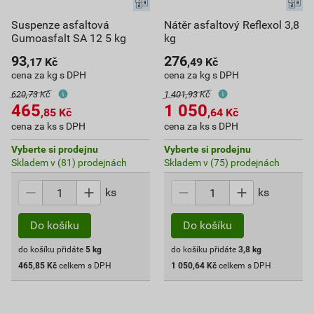
Suspenze asfaltová
Nátěr asfaltový Reflexol 3,8
Gumoasfalt SA 12 5 kg
kg
93
276
,17
Kč
,49
Kč
cena za kg s DPH
cena za kg s DPH
620,73 Kč
1 401,93 Kč
465
1 050
,85
Kč
,64
Kč
cena za ks s DPH
cena za ks s DPH
Vyberte si prodejnu
Vyberte si prodejnu
Skladem v (81) prodejnách
Skladem v (75) prodejnách
ks
ks
Do košíku
Do košíku
do košíku přidáte
5
kg
do košíku přidáte
3,8
kg
465,85
Kč
celkem s DPH
1 050,64
Kč
celkem s DPH