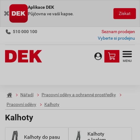
Aplikace DEK
Získat
Půjčovna ve vaší kapse.
510 000 100
Seznam prodejen
Vyberte si prodejnu
MENU
Nářadí
Pracovní oděvy a ochranné prostředky
Pracovní oděvy
Kalhoty
Kalhoty
Kalhoty
Kalhoty do pasu
s laclem