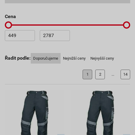
cena
Řadit podle:
Doporučujeme
Nejnižší ceny
Nejvyšší ceny
1
2
...
14