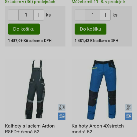
Skladem v (36) prodejnách
Můžete mít 11. 8. v prodejně
ks
ks
Do košíku
Do košíku
1 487,09
Kč
celkem s DPH
1 481,42
Kč
celkem s DPH
Kalhoty s laclem Ardon
Kalhoty Ardon 4Xstretch
R8ED+ černá 52
modrá 52