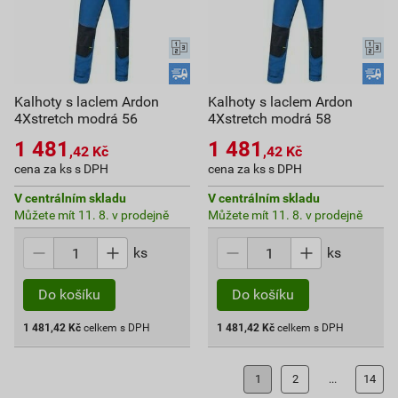
Kalhoty s laclem Ardon
Kalhoty s laclem Ardon
4Xstretch modrá 56
4Xstretch modrá 58
1 481
1 481
,42
Kč
,42
Kč
cena za ks s DPH
cena za ks s DPH
V centrálním skladu
V centrálním skladu
Můžete mít 11. 8. v prodejně
Můžete mít 11. 8. v prodejně
ks
ks
Do košíku
Do košíku
1 481,42
Kč
celkem s DPH
1 481,42
Kč
celkem s DPH
1
2
...
14