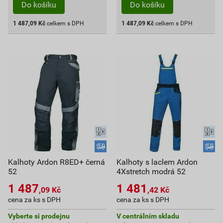
Do košíku
Do košíku
1 487,09
Kč
celkem s DPH
1 487,09
Kč
celkem s DPH
Kalhoty Ardon R8ED+ černá
Kalhoty s laclem Ardon
52
4Xstretch modrá 52
1 487
1 481
,09
Kč
,42
Kč
cena za ks s DPH
cena za ks s DPH
Vyberte si prodejnu
V centrálním skladu