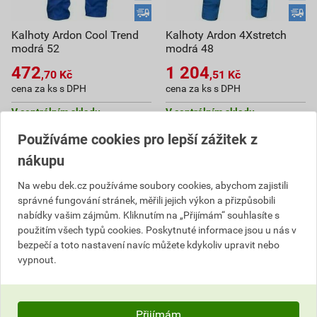
Kalhoty Ardon Cool Trend
Kalhoty Ardon 4Xstretch
modrá 52
modrá 48
472
1 204
,70
Kč
,51
Kč
cena za ks s DPH
cena za ks s DPH
V centrálním skladu
V centrálním skladu
Můžete mít 11. 8. v prodejně
Můžete mít 11. 8. v prodejně
Používáme cookies pro lepší zážitek z
ks
ks
nákupu
Na webu dek.cz používáme soubory cookies, abychom zajistili
Do košíku
Do košíku
správné fungování stránek, měřili jejich výkon a přizpůsobili
nabídky vašim zájmům. Kliknutím na „Přijímám“ souhlasíte s
472,70
Kč
celkem s DPH
1 204,51
Kč
celkem s DPH
použitím všech typů cookies. Poskytnuté informace jsou u nás v
bezpečí a toto nastavení navíc můžete kdykoliv upravit nebo
vypnout.
Přijímám