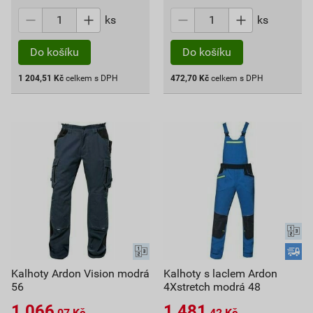
ks
ks
Do košíku
Do košíku
1 204,51
Kč
celkem s DPH
472,70
Kč
celkem s DPH
Kalhoty Ardon Vision modrá
Kalhoty s laclem Ardon
56
4Xstretch modrá 48
1 066
1 481
,07
Kč
,42
Kč