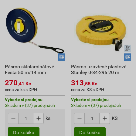
Pásmo sklolaminátové
Pásmo uzavřené plastové
Festa 50 m/14 mm
Stanley 0-34-296 20 m
270
313
,41
Kč
,55
Kč
cena za ks s DPH
cena za KS s DPH
Vyberte si prodejnu
Vyberte si prodejnu
Skladem v (37) prodejnách
Skladem v (37) prodejnách
ks
KS
Do košíku
Do košíku