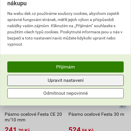
nákupu
ks
ks
Na webu dek.cz používáme soubory cookies, abychom zajistili
správné fungování stránek, měřili jejich výkon a přizpůsobili
Do košíku
Do košíku
nabídky vašim zájmům. Kliknutím na „Přijímám“ souhlasíte s
použitím všech typů cookies. Poskytnuté informace jsou u nás v
551,76
Kč
celkem s DPH
142,60
Kč
celkem s DPH
bezpečí a toto nastavení navíc můžete kdykoliv upravit nebo
vypnout.
Přijímám
Upravit nastavení
Odmítnout nepovinné
Pásmo ocelové Festa CE 20
Pásmo ocelové Festa 30 m
m/10 mm
241
524
,70
Kč
,56
Kč