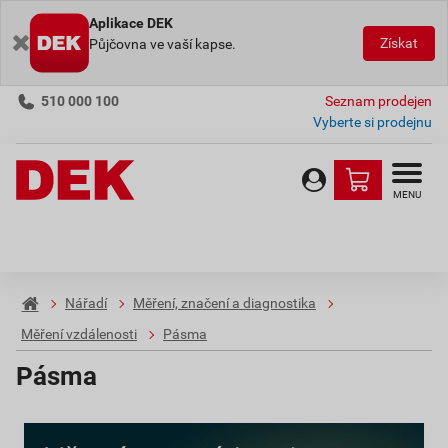
Aplikace DEK
Získat
Půjčovna ve vaší kapse.
510 000 100
Seznam prodejen
Vyberte si prodejnu
MENU
Nářadí
Měření, značení a diagnostika
Měření vzdálenosti
Pásma
Pásma