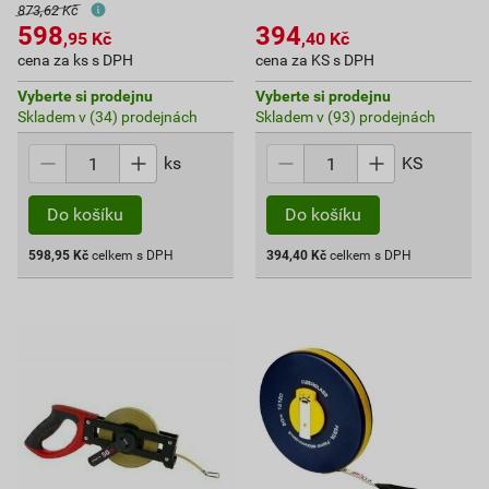
873,62 Kč
598
394
,95
Kč
,40
Kč
cena za ks s DPH
cena za KS s DPH
Vyberte si prodejnu
Vyberte si prodejnu
Skladem v (34) prodejnách
Skladem v (93) prodejnách
ks
KS
Do košíku
Do košíku
598,95
Kč
celkem s DPH
394,40
Kč
celkem s DPH