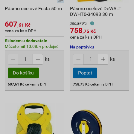
Pásmo ocelové Festa 50 m
Pásmo ocelové DeWALT
DWHT0-34093 30 m
607
790,37 Kč
,61
Kč
758
cena za ks s DPH
,75
Kč
cena za ks s DPH
Skladem u dodavatele
Můžete mít 13.08. v prodejně
Na poptávku
ks
ks
Do košíku
Poptat
607,61
Kč
celkem s DPH
758,75
Kč
celkem s DPH