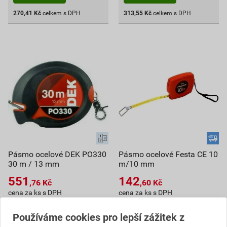
270,41
Kč
celkem s DPH
313,55
Kč
celkem s DPH
Pásmo ocelové DEK PO330
Pásmo ocelové Festa CE 10
30 m / 13 mm
m/10 mm
551
142
,76
Kč
,60
Kč
cena za ks s DPH
cena za ks s DPH
V centrálním skladu
V centrálním skladu
Používáme cookies pro lepší zážitek z
Můžete mít 11. 8. v prodejně
Můžete mít 11. 8. v prodejně