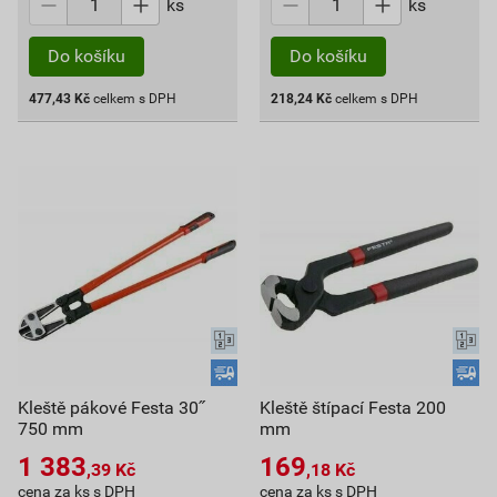
ks
ks
Do košíku
Do košíku
477,43
Kč
celkem s DPH
218,24
Kč
celkem s DPH
Kleště pákové Festa 30˝
Kleště štípací Festa 200
750 mm
mm
1 383
169
,39
Kč
,18
Kč
cena za ks s DPH
cena za ks s DPH