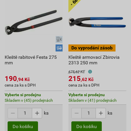
Kleště rabitové Festa 275
Kleště armovací Zbirovia
mm
2313 250 mm
675,62 Kč
190
215
,94
Kč
,62
Kč
cena za ks s DPH
cena za ks s DPH
Vyberte si prodejnu
Vyberte si prodejnu
Skladem v (45) prodejnách
Skladem v (41) prodejnách
ks
ks
Do košíku
Do košíku