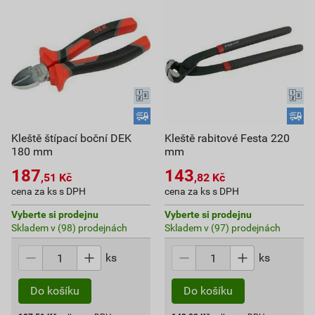
Kleště štípací boční DEK
Kleště rabitové Festa 220
180 mm
mm
187
143
,51
Kč
,82
Kč
cena za ks s DPH
cena za ks s DPH
Vyberte si prodejnu
Vyberte si prodejnu
Skladem v (98) prodejnách
Skladem v (97) prodejnách
ks
ks
Do košíku
Do košíku