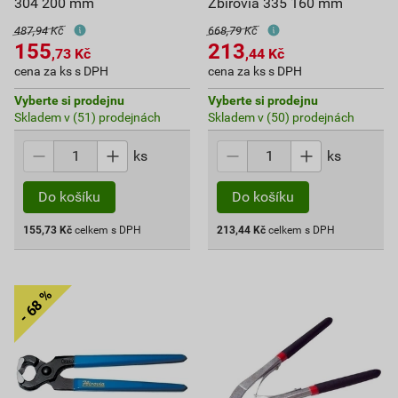
304 200 mm
Zbirovia 335 160 mm
487,94 Kč
668,79 Kč
155
213
,73
Kč
,44
Kč
cena za ks s DPH
cena za ks s DPH
Vyberte si prodejnu
Vyberte si prodejnu
Skladem v (51) prodejnách
Skladem v (50) prodejnách
ks
ks
Do košíku
Do košíku
155,73
Kč
celkem s DPH
213,44
Kč
celkem s DPH