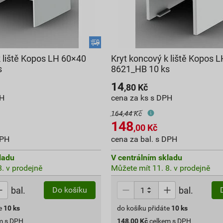
k liště Kopos LH 60×40
Kryt koncový k liště Kopos 
s
8621_HB 10 ks
14
,80
Kč
PH
cena za ks s DPH
164,44 Kč
148
,00
Kč
DPH
cena za bal. s DPH
ladu
V centrálním skladu
. v prodejně
Můžete mít 11. 8. v prodejně
bal.
bal.
Do košíku
e
10
ks
do košíku přidáte
10
ks
m s DPH
148,00
Kč
celkem s DPH