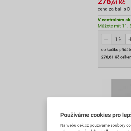
276
,61
Kč
cena za bal. s 
V centrálním sk
Můžete mít 11. 8
do košíku přidát
276,61
Kč
celke
Používáme cookies pro lep
Na webu dek.cz používáme soubory cooki