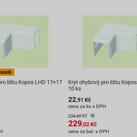
pro lištu Kopos LHD 17×17
Kryt ohybový pro lištu Kop
10 ks
22
,91
Kč
cena za ks s DPH
254,46 Kč
229
,02
Kč
PH
cena za bal. s DPH