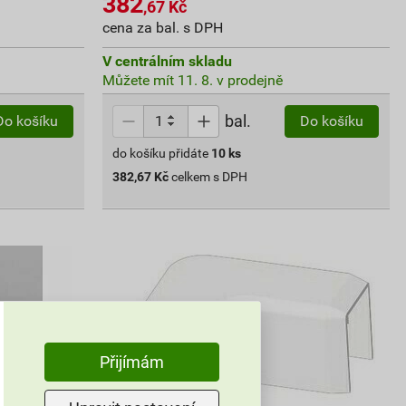
382
,67
Kč
cena za bal. s DPH
V centrálním skladu
Můžete mít 11. 8. v prodejně
bal.
Do košíku
Do košíku
do košíku přidáte
10
ks
382,67
Kč
celkem s DPH
Přijímám