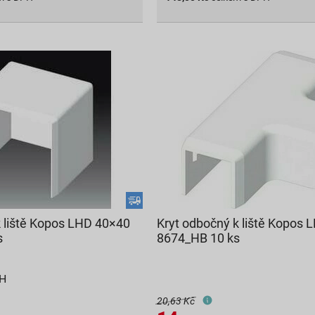
k liště Kopos LHD 40×40
Kryt odbočný k liště Kopos
s
8674_HB 10 ks
PH
20,63 Kč