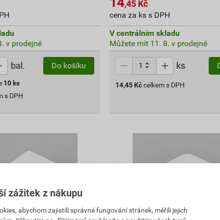
14
,45
Kč
DPH
cena za ks s DPH
ladu
V centrálním skladu
. v prodejně
Můžete mít 11. 8. v prodejně
bal.
ks
Do košíku
e
10
ks
14,45
Kč
celkem s DPH
m s DPH
ší zážitek z nákupu
es, abychom zajistili správné fungování stránek, měřili jejich