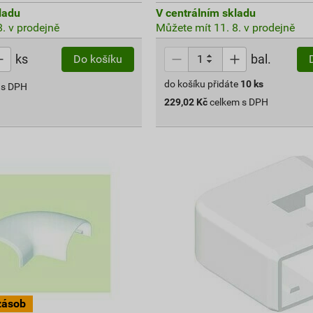
ladu
V centrálním skladu
. v prodejně
Můžete mít 11. 8. v prodejně
ks
bal.
Do košíku
do košíku přidáte
10
ks
 s DPH
229,02
Kč
celkem s DPH