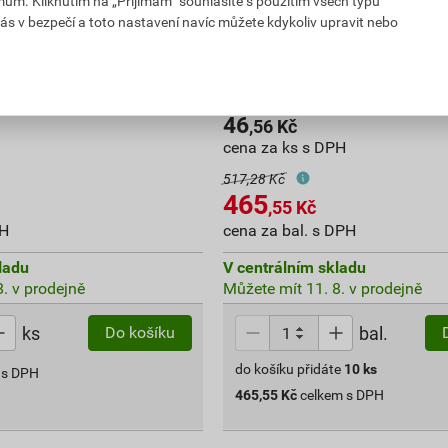
mům. Kliknutím na „Přijímám“ souhlasíte s použitím všech typů
ás v bezpečí a toto nastavení navíc můžete kdykoliv upravit nebo
 Kopos 8654_HB
Kryt ohybový k liště Kopos 
8653_HB 10 ks
46
,56
Kč
cena za ks s DPH
517,28 Kč
465
,55
Kč
PH
cena za bal. s DPH
ladu
V centrálním skladu
. v prodejně
Můžete mít 11. 8. v prodejně
ks
bal.
Do košíku
do košíku přidáte
10
ks
 s DPH
465,55
Kč
celkem s DPH