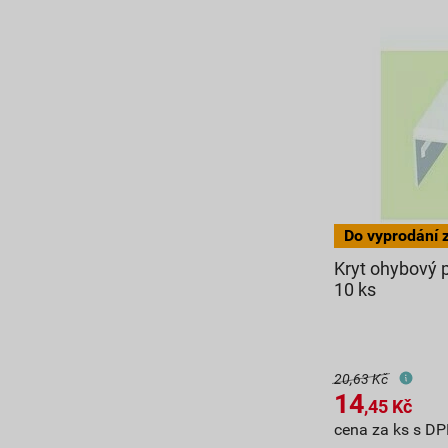
Kryt ohybový 
10 ks
20,63 Kč
14
,45
Kč
cena za ks s D