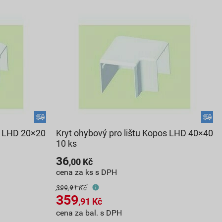
os LHD 20×20
Kryt ohybový pro lištu Kopos LHD 40×40
10 ks
36
,00
Kč
cena za ks s DPH
399,91 Kč
359
,91
Kč
cena za bal. s DPH