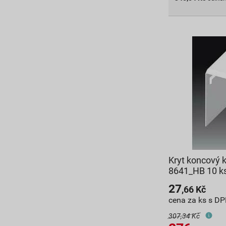
Kryt koncový 
8641_HB 10 k
27
,66
Kč
cena za ks s D
307,34 Kč