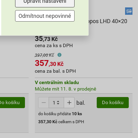
Upravit nastavení
Odmítnout nepovinné
LH 60×40
Kryt ohybový k liště Kopos LHD 40×20
8633_HB 10 ks
35
,73
Kč
cena za ks s DPH
397,00 Kč
357
,30
Kč
cena za bal. s DPH
V centrálním skladu
Můžete mít 11. 8. v prodejně
bal.
Do košíku
Do košíku
do košíku přidáte
10
ks
357,30
Kč
celkem s DPH