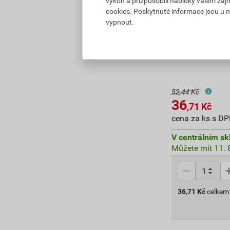
výkon a přizpůsobili nabídky vašim záj
cookies. Poskytnuté informace jsou u n
vypnout.
Kryt odbočný
52,44 Kč
36
,71
Kč
cena za ks s D
V centrálním sk
Můžete mít 11. 8
36,71
Kč
celkem