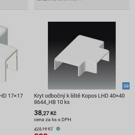
 LHD 17×17
Kryt odbočný k liště Kopos LHD 40×40
8644_HB 10 ks
38
,27
Kč
cena za ks s DPH
425,19 Kč