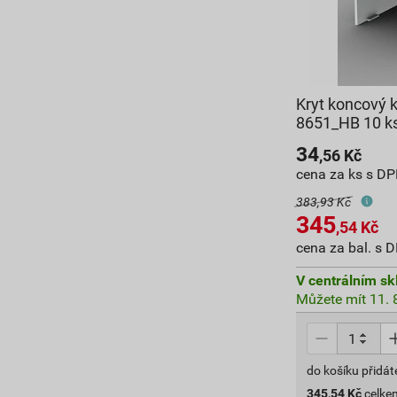
Kryt koncový 
8651_HB 10 k
34
,56
Kč
cena za ks s D
383,93 Kč
345
,54
Kč
cena za bal. s 
V centrálním sk
Můžete mít 11. 8
do košíku přidát
345,54
Kč
celke