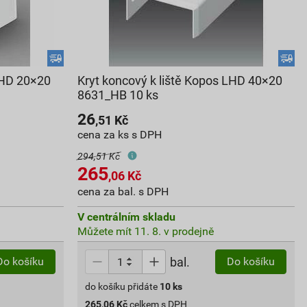
LHD 20×20
Kryt koncový k liště Kopos LHD 40×20
8631_HB 10 ks
26
,51
Kč
cena za ks s DPH
294,51 Kč
265
,06
Kč
cena za bal. s DPH
V centrálním skladu
Můžete mít 11. 8. v prodejně
bal.
Do košíku
Do košíku
do košíku přidáte
10
ks
265,06
Kč
celkem s DPH