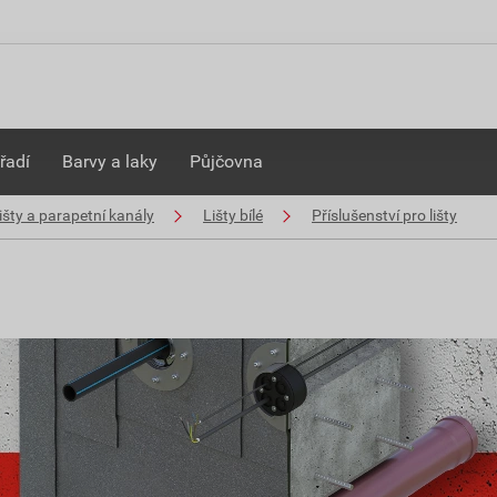
řadí
Barvy a laky
Půjčovna
išty a parapetní kanály
Lišty bílé
Příslušenství pro lišty