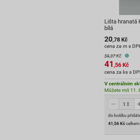
Lišta hranat
bílá
20
,78
Kč
cena za m s DP
59,37 Kč
41
,56
Kč
cena za ks s D
V centrálním sk
Můžete mít 11. 8
do košíku přidát
41,56
Kč
celkem