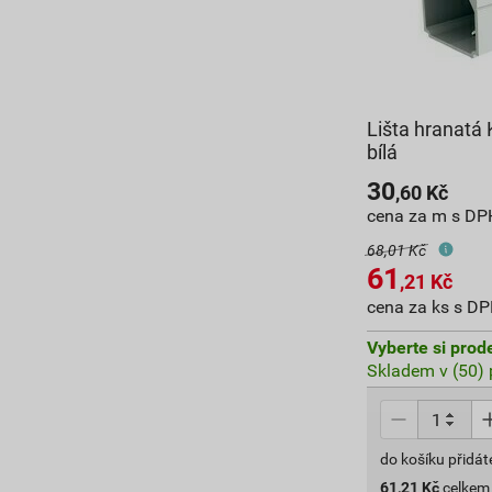
Lišta hranat
bílá
30
,60
Kč
cena za m s DP
68,01 Kč
61
,21
Kč
cena za ks s D
Vyberte si prod
Skladem v (50) 
do košíku přidát
61,21
Kč
celkem