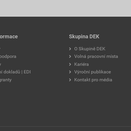
formace
Skupina DEK
y
O Skupině DEK
 podpora
Volná pracovní místa
y
Kariéra
í dokladů | EDI
Výroční publikace
granty
Kontakt pro média