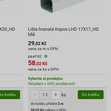
0X20_HD
Lišta hranatá Kopos LHD 17X17_HD
bílá
29
,02
Kč
cena za m s DPH
64,47 Kč
58
,02
Kč
cena za ks s DPH
Vyberte si prodejnu
Skladem v (45) prodejnách
ks
Do košíku
Do košíku
do košíku přidáte
2
m
58,02
Kč
celkem s DPH