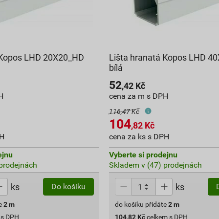
á Kopos LHD 20X20_HD
Lišta hranatá Kopos LHD 4
bílá
52
,42
Kč
H
cena za m s DPH
116,47 Kč
104
,82
Kč
PH
cena za ks s DPH
ejnu
Vyberte si prodejnu
prodejnách
Skladem v (47) prodejnách
ks
ks
Do košíku
e
2
m
do košíku přidáte
2
m
 s DPH
104,82
Kč
celkem s DPH