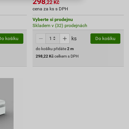
298
,22
Kč
cena za ks s DPH
Vyberte si prodejnu
Skladem v (32) prodejnách
ks
Do košíku
Do košíku
do košíku přidáte
2
m
298,22
Kč
celkem s DPH