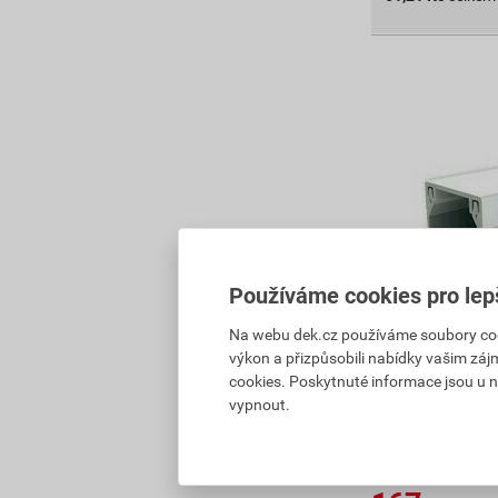
Používáme cookies pro lep
Na webu dek.cz používáme soubory cooki
Lišta hranat
výkon a přizpůsobili nabídky vašim záj
bílá
cookies. Poskytnuté informace jsou u n
vypnout.
84
,00
Kč
cena za m s DP
186,65 Kč