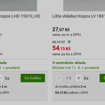
á Kopos LHD 15X10_HD
Lišta vkládací Kopos LV 18
27
,07
Kč
H
cena za m s DPH
60,16 Kč
54
,15
Kč
PH
cena za ks s DPH
ladu
V centrálním skladu
. v prodejně
Můžete mít 11. 8. v prodejně
ks
ks
Do košíku
e
2
m
do košíku přidáte
2
m
 s DPH
54,15
Kč
celkem s DPH