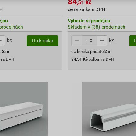
84
,51
Kč
PH
cena za ks s DPH
ejnu
Vyberte si prodejnu
prodejnách
Skladem v (38) prodejnách
ks
ks
Do košíku
e
2
m
do košíku přidáte
2
m
m s DPH
84,51
Kč
celkem s DPH