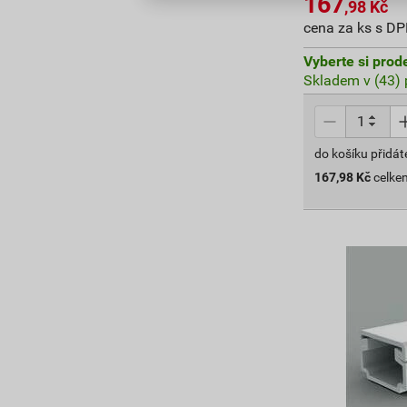
167
,98
Kč
cena za ks s D
Vyberte si prod
Skladem v (43) 
do košíku přidát
167,98
Kč
celke