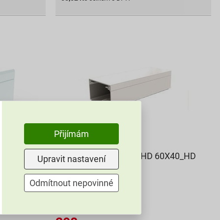
Přijímám
5X20_HD
Lišta hranatá Kopos LHD 60X40_HD
Upravit nastavení
bílá
149
Odmítnout nepovinné
,11
Kč
cena za m s DPH
331,35 Kč