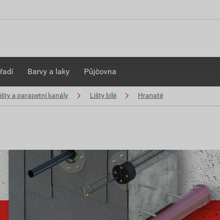
řadí
Barvy a laky
Půjčovna
išty a parapetní kanály
Lišty bílé
Hranaté