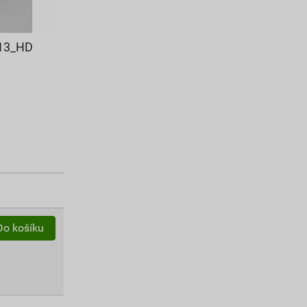
X13_HD
Do košíku