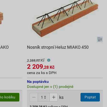
MIAKO
Nosník stropní Heluz MIAKO 450
3 388,00 Kč
2 209
,28
Kč
cena za ks s DPH
Na poptávku
Dostupné jen v (1) prodejně
ks
Do košíku
Poptat
2 209,28
Kč
celkem s DPH