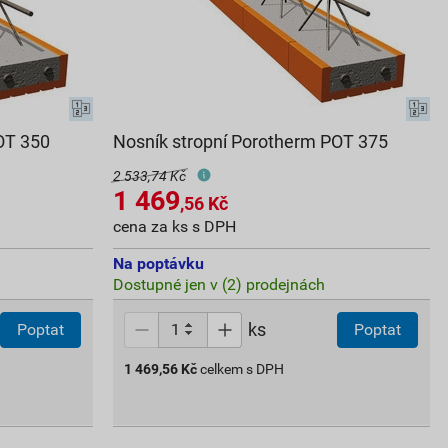
OT 350
Nosník stropní Porotherm POT 375
2 533,74 Kč
1 469
,56
Kč
cena za ks s DPH
Na poptávku
Dostupné jen v (2) prodejnách
ks
Poptat
Poptat
1 469,56
Kč
celkem s DPH