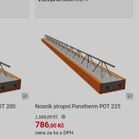
OT 200
Nosník stropní Porotherm POT 225
1 355,20 Kč
786
,00
Kč
cena za ks s DPH