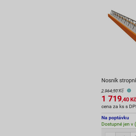
Nosník stropn
2 964,50 Kč
1 719
,40
K
cena za ks s D
Na poptávku
Dostupné jen v 