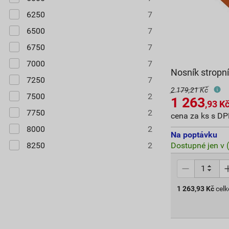
6250
7
6500
7
6750
7
7000
7
Nosník stropn
7250
7
2 179,21 Kč
7500
2
1 263
,93
K
7750
2
cena za ks s D
8000
2
Na poptávku
8250
2
Dostupné jen v 
1 263,93
Kč
cel