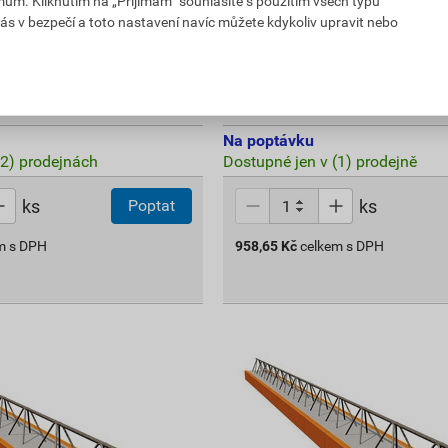
mům. Kliknutím na „Přijímám“ souhlasíte s použitím všech typů
í Porotherm POT 250
Nosník stropní Porotherm P
ás v bezpečí a toto nastavení navíc můžete kdykoliv upravit nebo
1 652,86 Kč
958
,65
Kč
PH
cena za ks s DPH
Na poptávku
(2) prodejnách
Dostupné jen v (1) prodejně
ks
ks
Poptat
m s DPH
958,65
Kč
celkem s DPH