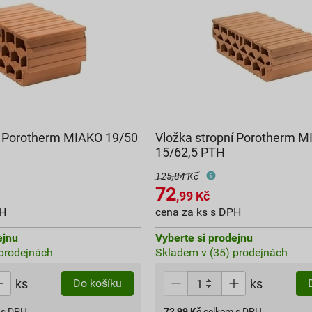
í Porotherm MIAKO 19/50
Vložka stropní Porotherm 
15/62,5 PTH
125,84 Kč
72
,99
Kč
PH
cena za ks s DPH
ejnu
Vyberte si prodejnu
prodejnách
Skladem v (35) prodejnách
ks
ks
Do košíku
 s DPH
72,99
Kč
celkem s DPH