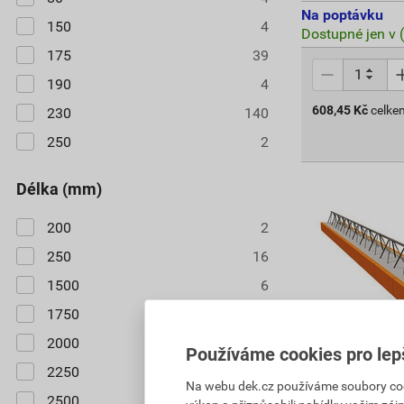
Na poptávku
150
4
Dostupné jen v 
175
39
190
4
608,45
Kč
celke
230
140
250
2
délka (mm)
200
2
250
16
1500
6
1750
7
2000
7
Používáme cookies pro lep
2250
7
Na webu dek.cz používáme soubory cooki
2500
7