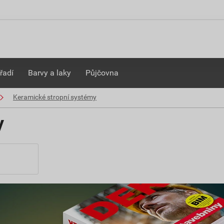
řadí
Barvy a laky
Půjčovna
Keramické stropní systémy
y