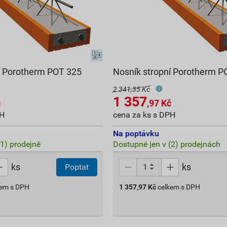
í Porotherm POT 325
Nosník stropní Porotherm P
2 341,35 Kč
1 357
č
,97
Kč
PH
cena za ks s DPH
Na poptávku
(1) prodejně
Dostupné jen v (2) prodejnách
ks
ks
Poptat
kem s DPH
1 357,97
Kč
celkem s DPH