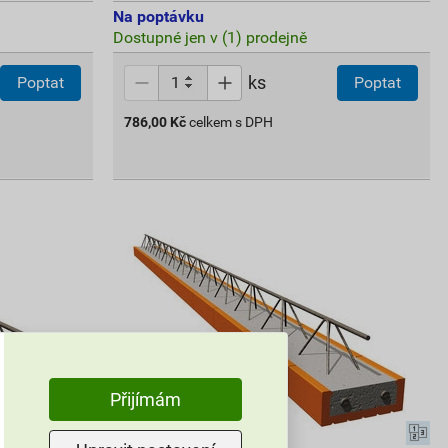
Na poptávku
Dostupné jen v (1) prodejně
ks
Poptat
Poptat
786,00
Kč
celkem s DPH
Přijímám