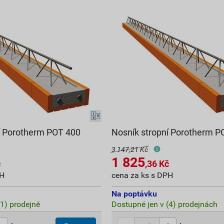
í Porotherm POT 400
Nosník stropní Porotherm P
3 147,21 Kč
1 825
č
,36
Kč
PH
cena za ks s DPH
Na poptávku
(1) prodejně
Dostupné jen v (4) prodejnách