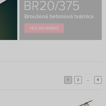
1
2
...
9