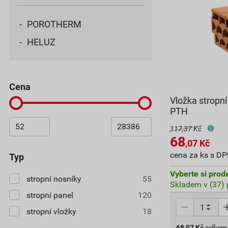
POROTHERM
HELUZ
cena
Vložka stropn
PTH
117,37 Kč
68
,07
Kč
cena za ks s D
typ
Vyberte si prod
stropní nosníky
55
Skladem v (37) 
stropní panel
120
stropní vložky
18
68,07
Kč
celkem