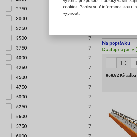
výkon a přizpůsobili nabídky vašim záj
Nosník stropn
cookies. Poskytnuté informace jsou u n
2750
7
vypnout.
1 497,98 Kč
3000
7
868
,82
Kč
3250
7
cena za ks s D
3500
7
Na poptávku
3750
7
Dostupné jen v 
4000
7
4250
7
868,82
Kč
celke
4500
7
4750
7
5000
7
5250
7
5500
7
5750
7
6000
7