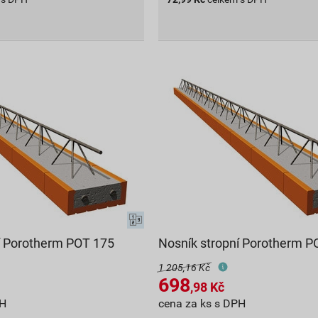
í Porotherm POT 175
Nosník stropní Porotherm P
1 205,16 Kč
698
,98
Kč
PH
cena za ks s DPH