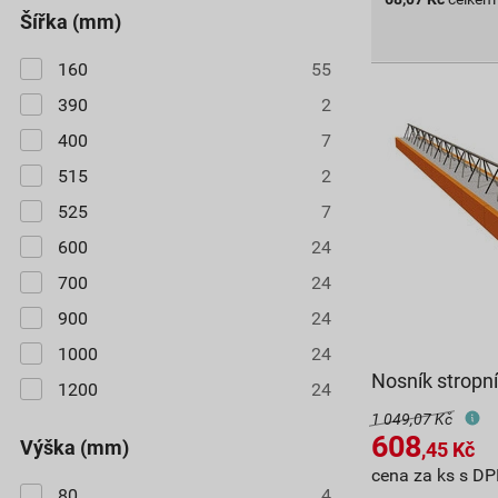
šířka (mm)
160
55
390
2
400
7
515
2
525
7
600
24
700
24
900
24
1000
24
Nosník stropn
1200
24
1 049,07 Kč
608
výška (mm)
,45
Kč
cena za ks s D
80
4