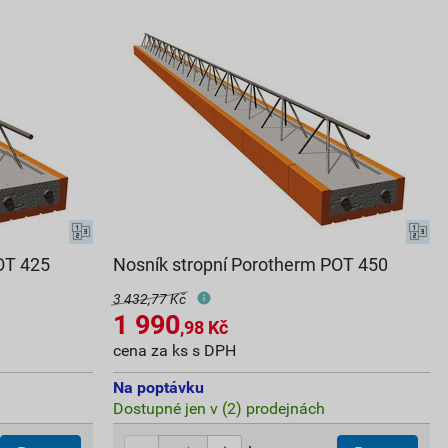
OT 425
Nosník stropní Porotherm POT 450
3 432,77 Kč
1 990
,98
Kč
cena za ks s DPH
Na poptávku
Dostupné jen v (2) prodejnách