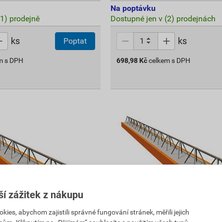
Na poptávku
(1) prodejně
Dostupné jen v (2) prodejnách
ks
ks
Poptat
m s DPH
698,98
Kč
celkem s DPH
ší zážitek z nákupu
es, abychom zajistili správné fungování stránek, měřili jejich