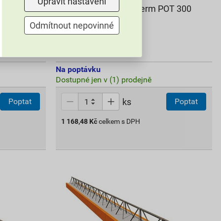
Upravit nastavení
OT 275
Nosník stropní Porotherm POT 300
Odmítnout nepovinné
2 014,65 Kč
1 168
,48
Kč
cena za ks s DPH
Na poptávku
Dostupné jen v (1) prodejně
ks
Poptat
Poptat
1 168,48
Kč
celkem s DPH