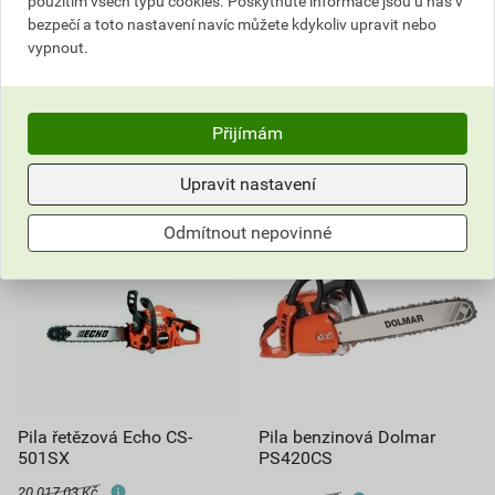
použitím všech typů cookies. Poskytnuté informace jsou u nás v
bezpečí a toto nastavení navíc můžete kdykoliv upravit nebo
ks
ks
vypnout.
Poptat
Poptat
16 124,82
Kč
celkem s DPH
13 495,51
Kč
celkem s DPH
Přijímám
Upravit nastavení
Odmítnout nepovinné
Pila řetězová Echo CS-
Pila benzinová Dolmar
501SX
PS420CS
20 017,03 Kč