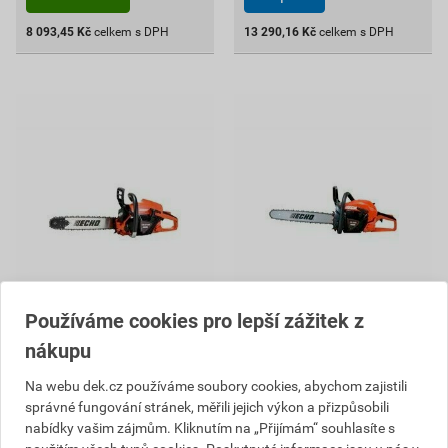
8 093,45
Kč
celkem s DPH
13 290,16
Kč
celkem s DPH
Pila řetězová Echo CS-
Pila řetězová Echo CS-
Používáme cookies pro lepší zážitek z
4310SX
4920ES
nákupu
17 916,47 Kč
14 995,01 Kč
16 124
13 495
Na webu dek.cz používáme soubory cookies, abychom zajistili
,82
Kč
,51
Kč
správné fungování stránek, měřili jejich výkon a přizpůsobili
cena za ks s DPH
cena za ks s DPH
nabídky vašim zájmům. Kliknutím na „Přijímám“ souhlasíte s
Na poptávku
Na poptávku