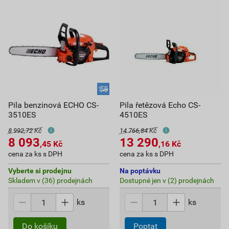
Pila benzinová ECHO CS-
Pila řetězová Echo CS-
3510ES
4510ES
8 992,72 Kč
14 766,84 Kč
8 093
13 290
,45
Kč
,16
Kč
cena za ks s DPH
cena za ks s DPH
Vyberte si prodejnu
Na poptávku
Skladem v (36) prodejnách
Dostupné jen v (2) prodejnách
ks
ks
Do košíku
Poptat