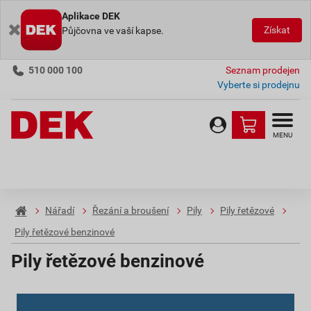
Aplikace DEK
Získat
Půjčovna ve vaší kapse.
510 000 100
Seznam prodejen
Vyberte si prodejnu
MENU
Nářadí
Řezání a broušení
Pily
Pily řetězové
Pily řetězové benzinové
Pily řetězové benzinové