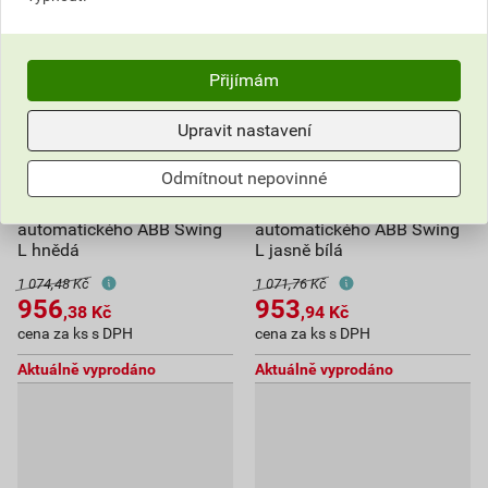
Přijímám
Upravit nastavení
Odmítnout nepovinné
Snímač spínače
Snímač spínače
automatického ABB Swing
automatického ABB Swing
L hnědá
L jasně bílá
1 074,48 Kč
1 071,76 Kč
956
953
,38
Kč
,94
Kč
cena za ks s DPH
cena za ks s DPH
Aktuálně vyprodáno
Aktuálně vyprodáno