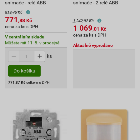
snímače - relé ABB
snímače - 2 relé ABB
918,76 Kč
771
,88
Kč
1 242,92 Kč
1 069
cena za ks s DPH
,01
Kč
cena za ks s DPH
V centrálním skladu
Můžete mít 11. 8. v prodejně
Aktuálně vyprodáno
ks
Do košíku
771,87
Kč
celkem s DPH