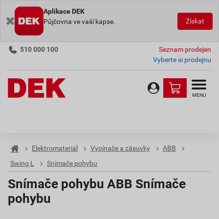
Aplikace DEK
Získat
Půjčovna ve vaší kapse.
510 000 100
Seznam prodejen
Vyberte si prodejnu
MENU
Elektromateriál
Vypínače a zásuvky
ABB
Swing L
Snímače pohybu
Snímače pohybu ABB Snímače
pohybu