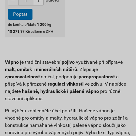
Poptat
do košíku přidáte
1 200
kg
18 271,97
Kč
celkem s DPH
Vápno
je tradiční stavební
pojivo
využívané při přípravě
malt, omítek i minerálních nátěrů
. Zlepšuje
zpracovatelnost
směsí, podporuje
paropropustnost
a
přispívá k přirozené
regulaci vlhkosti
ve zdivu. V nabídce
najdete
hašené, hydraulické i pálené vápno
pro různé
stavební aplikace.
Při výběru zohledněte účel použití. Hašené vápno je
vhodné pro omítky a malty, hydraulické vápno pro zdění a
konstrukce namáhané vlhkostí, pálené vápno slouží jako
surovina pro výrobu vápenných pojiv. Vyberte si typ vápna,