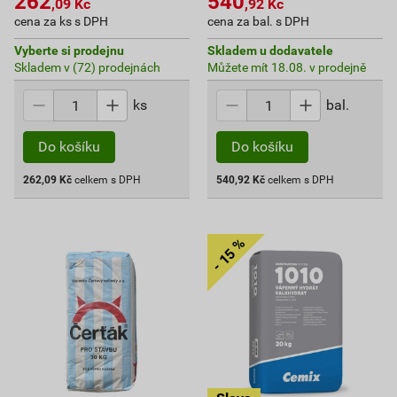
262
540
,09
Kč
,92
Kč
cena za ks s DPH
cena za bal. s DPH
Vyberte si prodejnu
Skladem u dodavatele
Skladem v (72) prodejnách
Můžete mít 18.08. v prodejně
ks
bal.
Do košíku
Do košíku
262,09
Kč
celkem s DPH
540,92
Kč
celkem s DPH