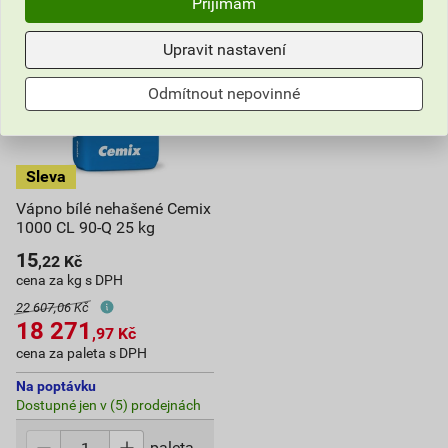
Přijímám
Upravit nastavení
Odmítnout nepovinné
Vápno bílé nehašené Cemix
1000 CL 90-Q 25 kg
15
,22
Kč
cena za kg s DPH
22 607,06 Kč
18 271
,97
Kč
cena za paleta s DPH
Na poptávku
Dostupné jen v (5) prodejnách
paleta