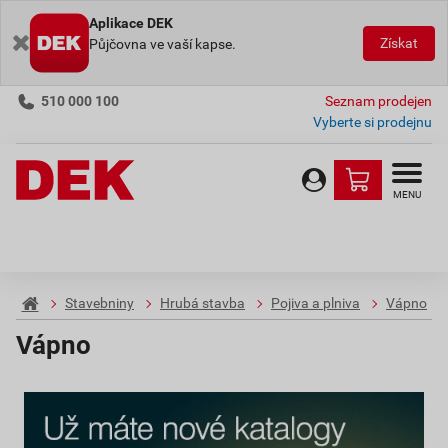
Aplikace DEK
Získat
Půjčovna ve vaší kapse.
510 000 100
Seznam prodejen
Vyberte si prodejnu
MENU
Stavebniny
Hrubá stavba
Pojiva a plniva
Vápno
Vápno