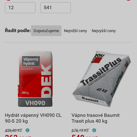
Řadit podle:
Doporučujeme
Nejnižší ceny
Nejvyšší ceny
Hydrát vápenný VH090 CL
Vápno trasové Baumit
90-S 20 kg
Trasit plus 40 kg
459,80 Kč
676,15 Kč