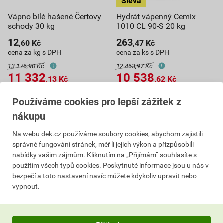
Vápno bílé hašené Čertovy
Hydrát vápenný Cemix
schody 30 kg
1010 CL 90-S 20 kg
12
263
,60
Kč
,47
Kč
cena za kg s DPH
cena za ks s DPH
13 176,90 Kč
12 463,97 Kč
11 332
10 538
,13
Kč
,62
Kč
cena za paleta s DPH
cena za paleta s DPH
Používáme cookies pro lepší zážitek z
Na poptávku
Na poptávku
nákupu
Dostupné jen v (8) prodejnách
Dostupné jen v (26) prodejnách
Na webu dek.cz používáme soubory cookies, abychom zajistili
paleta
paleta
správné fungování stránek, měřili jejich výkon a přizpůsobili
nabídky vašim zájmům. Kliknutím na „Přijímám“ souhlasíte s
Poptat
Poptat
použitím všech typů cookies. Poskytnuté informace jsou u nás v
bezpečí a toto nastavení navíc můžete kdykoliv upravit nebo
do košíku přidáte
900
kg
do košíku přidáte
40
ks
vypnout.
11 332,13
Kč
celkem s DPH
10 538,62
Kč
celkem s DPH